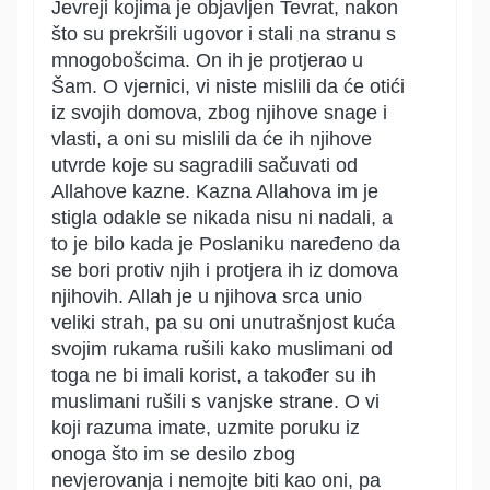
Jevreji kojima je objavljen Tevrat, nakon
što su prekršili ugovor i stali na stranu s
mnogobošcima. On ih je protjerao u
Šam. O vjernici, vi niste mislili da će otići
iz svojih domova, zbog njihove snage i
vlasti, a oni su mislili da će ih njihove
utvrde koje su sagradili sačuvati od
Allahove kazne. Kazna Allahova im je
stigla odakle se nikada nisu ni nadali, a
to je bilo kada je Poslaniku naređeno da
se bori protiv njih i protjera ih iz domova
njihovih. Allah je u njihova srca unio
veliki strah, pa su oni unutrašnjost kuća
svojim rukama rušili kako muslimani od
toga ne bi imali korist, a također su ih
muslimani rušili s vanjske strane. O vi
koji razuma imate, uzmite poruku iz
onoga što im se desilo zbog
nevjerovanja i nemojte biti kao oni, pa