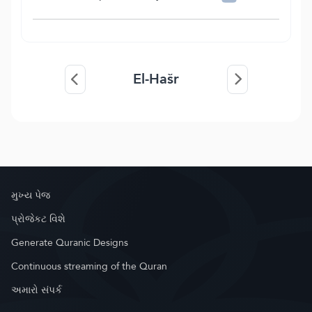
El-Hašr
મુખ્ય પેજ
પ્રોજેકટ વિશે
Generate Quranic Designs
Continuous streaming of the Quran
અમારો સંપર્ક