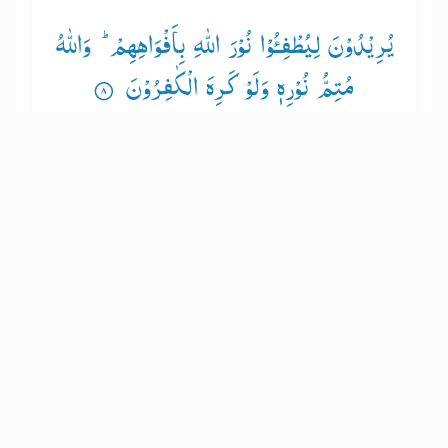
یُرِیْدُوْنَ لِیُطْفِـُٔوْا نُوْرَ اللّٰهِ بِاَفْوَاهِهِمْ ؕ— وَاللّٰهُ
مُتِمُّ نُوْرِهٖ وَلَوْ كَرِهَ الْكٰفِرُوْنَ ۟
वे चाहते हैं कि अल्लाह के प्रकाश को अपने मुँहों से
बुझा दें तथा अल्लाह अपने प्रकाश को पूरा करने
वाला है, यद्यपि काफ़िरों को बुरा लगे।
Show other translations
التفاسير:
الطبري
ابن كثير
السعدي
المختصر
المُيسَّر
|
هدايات
النفحات المكية
9
:
61