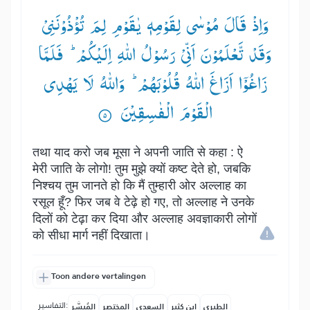
وَاِذْ قَالَ مُوْسٰی لِقَوْمِهٖ یٰقَوْمِ لِمَ تُؤْذُوْنَنِیْ
وَقَدْ تَّعْلَمُوْنَ اَنِّیْ رَسُوْلُ اللّٰهِ اِلَیْكُمْ ؕ— فَلَمَّا
زَاغُوْۤا اَزَاغَ اللّٰهُ قُلُوْبَهُمْ ؕ— وَاللّٰهُ لَا یَهْدِی
الْقَوْمَ الْفٰسِقِیْنَ ۟
तथा याद करो जब मूसा ने अपनी जाति से कहा : ऐ
मेरी जाति के लोगो! तुम मुझे क्यों कष्ट देते हो, जबकि
निश्चय तुम जानते हो कि मैं तुम्हारी ओर अल्लाह का
रसूल हूँ? फिर जब वे टेढ़े हो गए, तो अल्लाह ने उनके
दिलों को टेढ़ा कर दिया और अल्लाह अवज्ञाकारी लोगों
को सीधा मार्ग नहीं दिखाता।
Toon andere vertalingen
التفاسير:
الطبري
ابن كثير
السعدي
المختصر
المُيسَّر