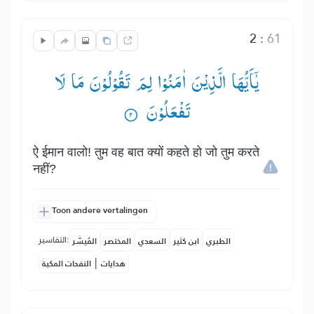
2
:
61
یٰۤاَیُّهَا الَّذِیْنَ اٰمَنُوْا لِمَ تَقُوْلُوْنَ مَا لَا
تَفْعَلُوْنَ ۟
ऐ ईमान वालो! तुम वह बात क्यों कहते हो जो तुम करते
नहीं?
Toon andere vertalingen
التفاسير:
الطبري
ابن كثير
السعدي
المختصر
المُيسَّر
|
هدايات
النفحات المكية