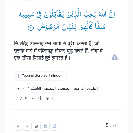
اِنَّ اللّٰهَ یُحِبُّ الَّذِیْنَ یُقَاتِلُوْنَ فِیْ سَبِیْلِهٖ
صَفًّا كَاَنَّهُمْ بُنْیَانٌ مَّرْصُوْصٌ ۟
निःसंदेह अल्लाह उन लोगों से प्रेम करता है, जो
उसके मार्ग में पंक्तिबद्ध होकर युद्ध करते हैं, गोया वे
एक सीसा पिलाई हुई इमारत हैं।
Toon andere vertalingen
التفاسير:
الطبري
ابن كثير
السعدي
المختصر
المُيسَّر
|
هدايات
النفحات المكية
5
:
61