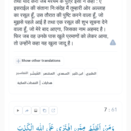
तथा याद करो जब मरयम के पुत्र ईसा ने कहा : ऐ
इसराईल की संतान! निःसंदेह मैं तुम्हारी ओर अल्लाह
का रसूल हूँ, उस तौरात की पुष्टि करने वाला हूँ, जो
मुझसे पहले आई है तथा एक रसूल की शुभ सूचना देने
वाला हूँ, जो मेरे बाद आएगा, जिसका नाम अहमद है।
फिर जब वह उनके पास खुले प्रमाणों को लेकर आया,
तो उन्होंने कहा यह खुला जादू है।
Show other translations
التفاسير:
الطبري
ابن كثير
السعدي
المختصر
المُيسَّر
|
هدايات
النفحات المكية
7
:
61
وَمَنْ اَظْلَمُ مِمَّنِ افْتَرٰی عَلَی اللّٰهِ الْكَذِبَ