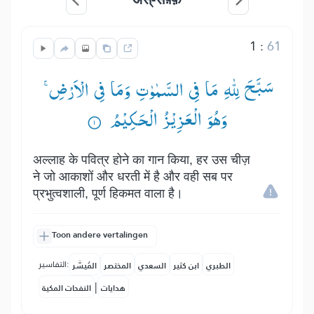
1
:
61
سَبَّحَ لِلّٰهِ مَا فِی السَّمٰوٰتِ وَمَا فِی الْاَرْضِ ۚ—
وَهُوَ الْعَزِیْزُ الْحَكِیْمُ ۟
अल्लाह के पवित्र होने का गान किया, हर उस चीज़
ने जो आकाशों और धरती में है और वही सब पर
प्रभुत्वशाली, पूर्ण हिकमत वाला है।
Toon andere vertalingen
التفاسير:
الطبري
ابن كثير
السعدي
المختصر
المُيسَّر
|
هدايات
النفحات المكية