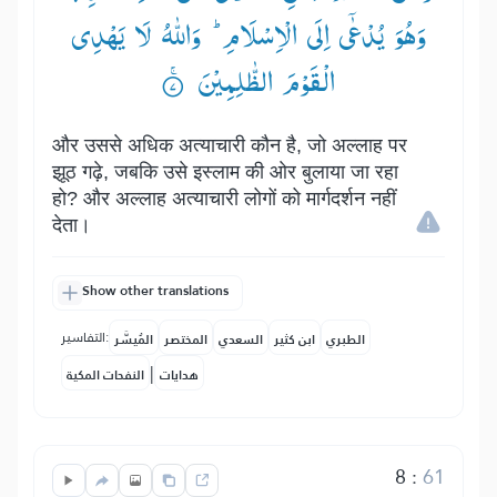
وَهُوَ یُدْعٰۤی اِلَی الْاِسْلَامِ ؕ— وَاللّٰهُ لَا یَهْدِی
الْقَوْمَ الظّٰلِمِیْنَ ۟ۚ
और उससे अधिक अत्याचारी कौन है, जो अल्लाह पर
झूठ गढ़े, जबकि उसे इस्लाम की ओर बुलाया जा रहा
हो? और अल्लाह अत्याचारी लोगों को मार्गदर्शन नहीं
देता।
Show other translations
التفاسير:
الطبري
ابن كثير
السعدي
المختصر
المُيسَّر
|
هدايات
النفحات المكية
8
:
61