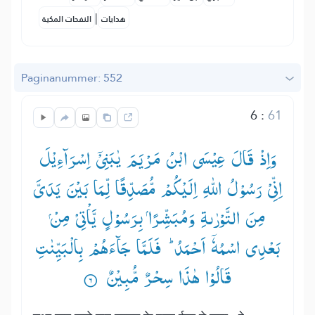
|
هدايات
النفحات المكية
Paginanummer: 552
6
:
61
وَاِذْ قَالَ عِیْسَی ابْنُ مَرْیَمَ یٰبَنِیْۤ اِسْرَآءِیْلَ
اِنِّیْ رَسُوْلُ اللّٰهِ اِلَیْكُمْ مُّصَدِّقًا لِّمَا بَیْنَ یَدَیَّ
بَعْدِی اسْمُهٗۤ اَحْمَدُ ؕ— فَلَمَّا جَآءَهُمْ بِالْبَیِّنٰتِ
قَالُوْا هٰذَا سِحْرٌ مُّبِیْنٌ ۟