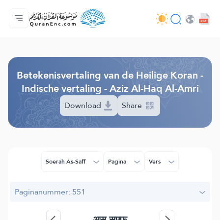
Homepagina
Inhoudsopgave van de vertalingen
Audio
Diensten voor ontwikkelaars - API
Over het project
Contacteer ons
Taal
Browse Old Version
Betekenisvertaling van de Heilige Koran -
Indische vertaling - Aziz Al-Haq Al-Amri
Download
Share
Soerah As-Saff
Pagina
Vers
Paginanummer: 551
अस्-सफ़्फ़