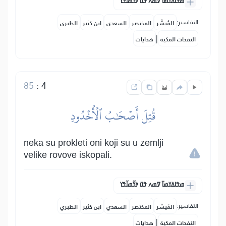
ߘߟߊߡߌߘߊ߫ ߜߘߍ ߟߎ߫ ߦߌ߬ߘߊ߬ߟߌ
التفاسير:
المُيسَّر
المختصر
السعدي
ابن كثير
الطبري
|
النفحات المكية
هدايات
85
:
4
قُتِلَ أَصۡحَٰبُ ٱلۡأُخۡدُودِ
neka su prokleti oni koji su u zemlji
velike rovove iskopali.
ߘߟߊߡߌߘߊ߫ ߜߘߍ ߟߎ߫ ߦߌ߬ߘߊ߬ߟߌ
التفاسير:
المُيسَّر
المختصر
السعدي
ابن كثير
الطبري
|
النفحات المكية
هدايات