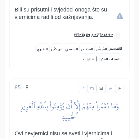
Bili su prisutni i svjedoci onoga što su
vjernicima radili od kažnjavanja.
ߘߟߊߡߌߘߊ߫ ߜߘߍ ߟߎ߫ ߦߌ߬ߘߊ߬ߟߌ
التفاسير:
المُيسَّر
المختصر
السعدي
ابن كثير
الطبري
|
النفحات المكية
هدايات
85
:
8
وَمَا نَقَمُواْ مِنۡهُمۡ إِلَّآ أَن يُؤۡمِنُواْ بِٱللَّهِ ٱلۡعَزِيزِ
ٱلۡحَمِيدِ
Ovi nevjernici nisu se svetili vjernicima i