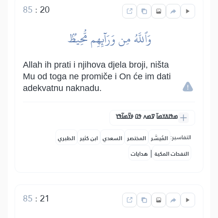
85
:
20
وَٱللَّهُ مِن وَرَآئِهِم مُّحِيطُۢ
Allah ih prati i njihova djela broji, ništa
Mu od toga ne promiče i On će im dati
adekvatnu naknadu.
ߘߟߊߡߌߘߊ߫ ߜߘߍ ߟߎ߫ ߦߌ߬ߘߊ߬ߟߌ
التفاسير:
المُيسَّر
المختصر
السعدي
ابن كثير
الطبري
|
النفحات المكية
هدايات
85
:
21