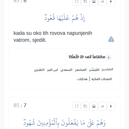
85
:
6
إِذۡ هُمۡ عَلَيۡهَا قُعُودٞ
kada su oko tih rovova napunjenih
vatrom, sjedili.
ߘߟߊߡߌߘߊ߫ ߜߘߍ ߟߎ߫ ߦߌ߬ߘߊ߬ߟߌ
التفاسير:
المُيسَّر
المختصر
السعدي
ابن كثير
الطبري
|
النفحات المكية
هدايات
85
:
7
وَهُمۡ عَلَىٰ مَا يَفۡعَلُونَ بِٱلۡمُؤۡمِنِينَ شُهُودٞ