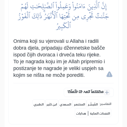
إِنَّ ٱلَّذِينَ ءَامَنُواْ وَعَمِلُواْ ٱلصَّٰلِحَٰتِ لَهُمۡ
جَنَّٰتٞ تَجۡرِي مِن تَحۡتِهَا ٱلۡأَنۡهَٰرُۚ ذَٰلِكَ ٱلۡفَوۡزُ
ٱلۡكَبِيرُ
Onima koji su vjerovali u Allaha i radili
dobra djela, pripadaju džennetske bašče
ispod čijih dvoraca i drveća teku rijeke.
To je nagrada koju im je Allah pripremio i
postizanje te nagrade je veliki uspjeh sa
kojim se ništa ne može porediti.
ߘߟߊߡߌߘߊ߫ ߜߘߍ ߟߎ߫ ߦߌ߬ߘߊ߬ߟߌ
التفاسير:
المُيسَّر
المختصر
السعدي
ابن كثير
الطبري
|
النفحات المكية
هدايات