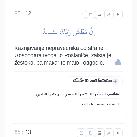
85
:
12
إِنَّ بَطۡشَ رَبِّكَ لَشَدِيدٌ
Kažnjavanje nepravednika od strane
Gospodara tvoga, o Poslaniče, zaista je
žestoko, pa makar to malo i odgodio.
ߘߟߊߡߌߘߊ߫ ߜߘߍ ߟߎ߫ ߦߌ߬ߘߊ߬ߟߌ
التفاسير:
المُيسَّر
المختصر
السعدي
ابن كثير
الطبري
|
النفحات المكية
هدايات
85
:
13