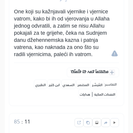
One koji su kažnjavali vjernike i vjernice
vatrom, kako bi ih od vjerovanja u Allaha
jednog odvratili, a zatim se nisu Allahu
pokajali za te grijehe, čeka na Sudnjem
danu džehennemska kazna i patnja
vatrena, kao naknada za ono što su
radili vjernicima, paleći ih vatrom.
ߘߟߊߡߌߘߊ߫ ߜߘߍ ߟߎ߫ ߦߌ߬ߘߊ߬ߟߌ
التفاسير:
المُيسَّر
المختصر
السعدي
ابن كثير
الطبري
|
النفحات المكية
هدايات
85
:
11