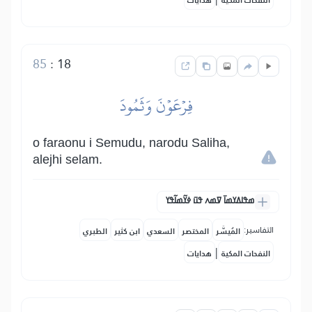
النفحات المكية
هدايات
85
:
18
فِرۡعَوۡنَ وَثَمُودَ
o faraonu i Semudu, narodu Saliha,
alejhi selam.
ߘߟߊߡߌߘߊ߫ ߜߘߍ ߟߎ߫ ߦߌ߬ߘߊ߬ߟߌ
التفاسير:
المُيسَّر
المختصر
السعدي
ابن كثير
الطبري
|
النفحات المكية
هدايات