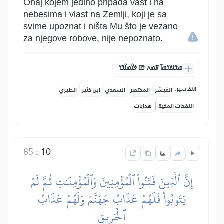
Onaj kojem jedino pripada vast i na
nebesima i vlast na Zemlji, koji je sa
svime upoznat i ništa Mu što je vezano
za njegove robove, nije nepoznato.
ߘߟߊߡߌߘߊ߫ ߜߘߍ ߟߎ߫ ߦߌ߬ߘߊ߬ߟߌ
التفاسير:
المُيسَّر
المختصر
السعدي
ابن كثير
الطبري
|
النفحات المكية
هدايات
85
:
10
إِنَّ ٱلَّذِينَ فَتَنُواْ ٱلۡمُؤۡمِنِينَ وَٱلۡمُؤۡمِنَٰتِ ثُمَّ لَمۡ
يَتُوبُواْ فَلَهُمۡ عَذَابُ جَهَنَّمَ وَلَهُمۡ عَذَابُ
ٱلۡحَرِيقِ