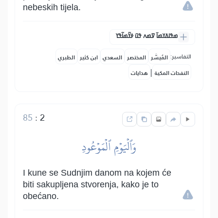
nebeskih tijela.
ߘߟߊߡߌߘߊ߫ ߜߘߍ ߟߎ߫ ߦߌ߬ߘߊ߬ߟߌ
التفاسير:
المُيسَّر
المختصر
السعدي
ابن كثير
الطبري
|
النفحات المكية
هدايات
85
:
2
وَٱلۡيَوۡمِ ٱلۡمَوۡعُودِ
I kune se Sudnjim danom na kojem će
biti sakupljena stvorenja, kako je to
obećano.