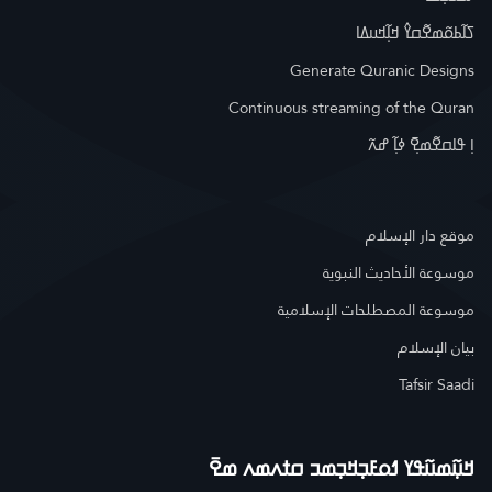
ߖߊ߬ߕߋ߬ߘߐ߬ߛߌ߮ ߞߊ߲߬ߞߎߡߊ
Generate Quranic Designs
Continuous streaming of the Quran
ߊ߲ ߟߊߛߐ߬ߘߐ߲߫ ߦߊ߲߬ ߝߍ߬
موقع دار الإسلام
موسوعة الأحاديث النبوية
موسوعة المصطلحات الإسلامية
بيان الإسلام
Tafsir Saadi
ߞߎ߲߬ߘߎ߬ߟߌ ߗߋߓߏ߲ߞߏ߲ߘߏ ߛߙߍߘߍ ߘߐ߫