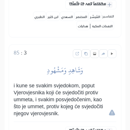
ߘߟߊߡߌߘߊ߫ ߜߘߍ ߟߎ߫ ߦߌ߬ߘߊ߬ߟߌ
التفاسير:
المُيسَّر
المختصر
السعدي
ابن كثير
الطبري
|
النفحات المكية
هدايات
85
:
3
وَشَاهِدٖ وَمَشۡهُودٖ
i kune se svakim svjedokom, poput
Vjerovjesnika koji će svjedočiti protiv
ummeta, i svakim posvjedočenim, kao
što je ummet, protiv kojeg će svjedočiti
njegov vjerovjesnik.