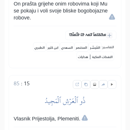
On prašta grijehe onim robovima koji Mu
se pokaju i voli svoje bliske bogobojazne
robove.
ߘߟߊߡߌߘߊ߫ ߜߘߍ ߟߎ߫ ߦߌ߬ߘߊ߬ߟߌ
التفاسير:
المُيسَّر
المختصر
السعدي
ابن كثير
الطبري
|
النفحات المكية
هدايات
85
:
15
ذُو ٱلۡعَرۡشِ ٱلۡمَجِيدُ
Vlasnik Prijestolja, Plemeniti.