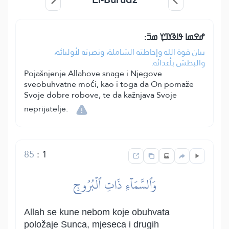
ߝߐߘߊ ߟߊߢߌߣߌ߲ ߘߏ߫:
بيان قوة الله وإحاطته الشاملة، ونصرته لأوليائه،
والبطش بأعدائه.
Pojašnjenje Allahove snage i Njegove
sveobuhvatne moći, kao i toga da On pomaže
Svoje dobre robove, te da kažnjava Svoje
neprijatelje.
85
:
1
وَٱلسَّمَآءِ ذَاتِ ٱلۡبُرُوجِ
Allah se kune nebom koje obuhvata
položaje Sunca, mjeseca i drugih