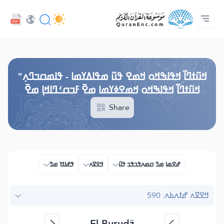
ߟߊߥߙߎߞߌߓߊ߮ ߟߎ߬ ߗߋߢߊ߬ߟߌ - API
ߘߟߊߡߌߘߊ ߟߎ߫ ߦߌ߬ߘߊ߬ߥߟߊ
ߖߊ߬ߕߋ߬ߘߐ߬ߛߌ߮ ߞߊ߲߬ߞߎߡߊ
ߊ߲ ߟߊߛߐ߬ߘߐ߲߫ ߦߊ߲߬ ߝߍ߬
ߓߏ߬ߟߏ߲߬ߘߊ
Audio
ߞߊ߲
Browse Old Version
ߞߎ߬ߙߣߊ߬ ߞߟߊߒߞߋ ߞߘߐ ߟߎ߬ ߘߟߊߡߌߘߊ - ߟߊߘߛߏߣߍ߲"
ߞߎ߬ߙߣߊ߬ ߞߟߊߒߞߋ ߞߘߐߦߌߘߊ ߘߐ߫ ߓߏߛߑߣߊߞߊ߲ ߘߐ߫
Share
ߝߐߘߊ ߘߏ߫ ߛߘߍߟߏߟߏ ߟߎ߬
ߞߐߜߍ
ߟߝߊߙߌ ߘߏ߫
ߞߐߜߍ ߝߙߍߕߍ: 590
El-Burudž