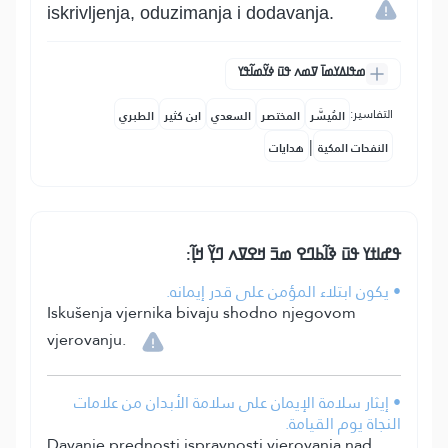
iskrivljenja, oduzimanja i dodavanja.
ߘߟߊߡߌߘߊ߫ ߜߘߍ ߟߎ߫ ߦߌ߬ߘߊ߬ߟߌ
التفاسير:
المُيسَّر
المختصر
السعدي
ابن كثير
الطبري
|
النفحات المكية
هدايات
ߟߝߊߙߌ ߟߎ߫ ߢߊ߬ߕߣߐ ߘߏ߫ ߞߐߜߍ ߣߌ߲߬ ߞߊ߲߬:
• يكون ابتلاء المؤمن على قدر إيمانه.
Iskušenja vjernika bivaju shodno njegovom
vjerovanju.
• إيثار سلامة الإيمان على سلامة الأبدان من علامات
النجاة يوم القيامة.
Davanje prednosti ispravnosti vjerovanja nad