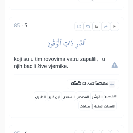
85
:
5
ٱلنَّارِ ذَاتِ ٱلۡوَقُودِ
koji su u tim rovovima vatru zapalili, i u
njih bacili žive vjernike.
ߘߟߊߡߌߘߊ߫ ߜߘߍ ߟߎ߫ ߦߌ߬ߘߊ߬ߟߌ
التفاسير:
المُيسَّر
المختصر
السعدي
ابن كثير
الطبري
|
النفحات المكية
هدايات