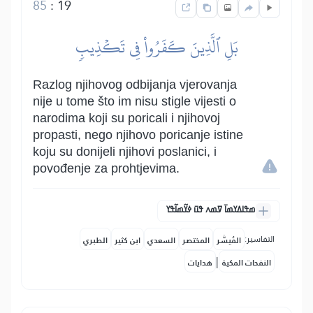
85
:
19
بَلِ ٱلَّذِينَ كَفَرُواْ فِي تَكۡذِيبٖ
Razlog njihovog odbijanja vjerovanja
nije u tome što im nisu stigle vijesti o
narodima koji su poricali i njihovoj
propasti, nego njihovo poricanje istine
koju su donijeli njihovi poslanici, i
povođenje za prohtjevima.
ߘߟߊߡߌߘߊ߫ ߜߘߍ ߟߎ߫ ߦߌ߬ߘߊ߬ߟߌ
التفاسير:
المُيسَّر
المختصر
السعدي
ابن كثير
الطبري
|
النفحات المكية
هدايات