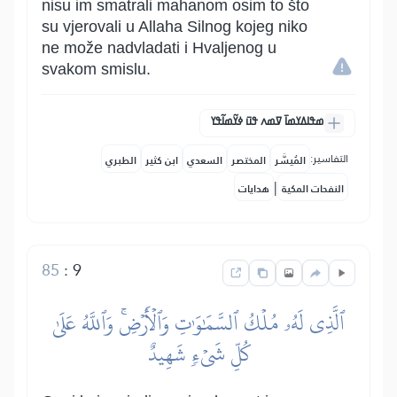
nisu im smatrali mahanom osim to što
su vjerovali u Allaha Silnog kojeg niko
ne može nadvladati i Hvaljenog u
svakom smislu.
ߘߟߊߡߌߘߊ߫ ߜߘߍ ߟߎ߫ ߦߌ߬ߘߊ߬ߟߌ
التفاسير:
المُيسَّر
المختصر
السعدي
ابن كثير
الطبري
|
النفحات المكية
هدايات
85
:
9
ٱلَّذِي لَهُۥ مُلۡكُ ٱلسَّمَٰوَٰتِ وَٱلۡأَرۡضِۚ وَٱللَّهُ عَلَىٰ
كُلِّ شَيۡءٖ شَهِيدٌ