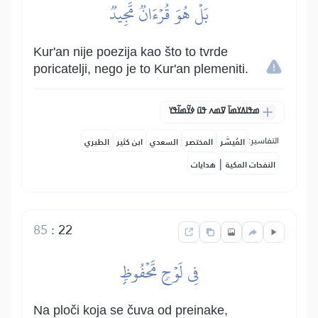
بَلۡ هُوَ قُرۡءَانٞ مَّجِيدٞ
Kur'an nije poezija kao što to tvrde
poricatelji, nego je to Kur'an plemeniti.
ߘߟߊߡߌߘߊ߫ ߜߘߍ ߟߎ߫ ߦߌ߬ߘߊ߬ߟߌ
التفاسير:
المُيسَّر
المختصر
السعدي
ابن كثير
الطبري
|
النفحات المكية
هدايات
85
:
22
فِي لَوۡحٖ مَّحۡفُوظِۭ
Na ploči koja se čuva od preinake,