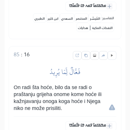
ߘߟߊߡߌߘߊ߫ ߜߘߍ ߟߎ߫ ߦߌ߬ߘߊ߬ߟߌ
التفاسير:
المُيسَّر
المختصر
السعدي
ابن كثير
الطبري
|
النفحات المكية
هدايات
85
:
16
فَعَّالٞ لِّمَا يُرِيدُ
On radi šta hoće, bilo da se radi o
praštanju grijeha onome kome hoće ili
kažnjavanju onoga koga hoće i Njega
niko ne može prisiliti.
ߘߟߊߡߌߘߊ߫ ߜߘߍ ߟߎ߫ ߦߌ߬ߘߊ߬ߟߌ