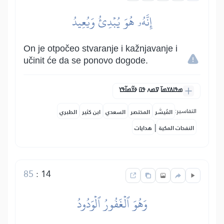
إِنَّهُۥ هُوَ يُبۡدِئُ وَيُعِيدُ
On je otpočeo stvaranje i kažnjavanje i
učinit će da se ponovo dogode.
ߘߟߊߡߌߘߊ߫ ߜߘߍ ߟߎ߫ ߦߌ߬ߘߊ߬ߟߌ
التفاسير:
المُيسَّر
المختصر
السعدي
ابن كثير
الطبري
|
النفحات المكية
هدايات
85
:
14
وَهُوَ ٱلۡغَفُورُ ٱلۡوَدُودُ