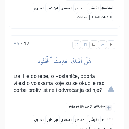
التفاسير:
المُيسَّر
المختصر
السعدي
ابن كثير
الطبري
|
النفحات المكية
هدايات
85
:
17
هَلۡ أَتَىٰكَ حَدِيثُ ٱلۡجُنُودِ
Da li je do tebe, o Poslaniče, doprla
vijest o vojskama koje su se okupile radi
borbe protiv istine i odvraćanja od nje?
ߘߟߊߡߌߘߊ߫ ߜߘߍ ߟߎ߫ ߦߌ߬ߘߊ߬ߟߌ
التفاسير:
المُيسَّر
المختصر
السعدي
ابن كثير
الطبري
|