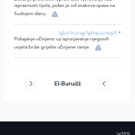
ispravnosti tijela, jedan je od znakova spasa na
Sudnjem danu.
• التوبة بشروطها تهدم ما قبلها.
Pokajanje učinjeno uz ispunjavanje njegovih
uvjeta briše grijehe učinjene ranije.
El-Burudž
ߓߏ߬ߟߏ߲߬ߘߊ