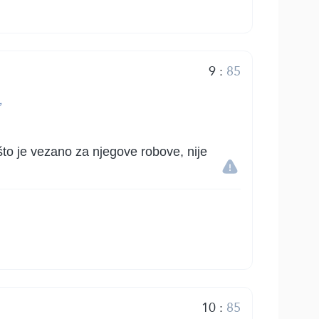
9
:
85
ٱ
 što je vezano za njegove robove, nije
10
:
85