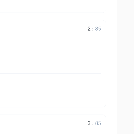
2
:
85
3
:
85