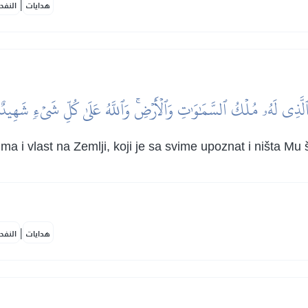
|
هدايات
النفح
لَّذِي لَهُۥ مُلۡكُ ٱلسَّمَٰوَٰتِ وَٱلۡأَرۡضِۚ وَٱللَّهُ عَلَىٰ كُلِّ شَيۡءٖ شَهِيدٌ
ma i vlast na Zemlji, koji je sa svime upoznat i ništa Mu
|
هدايات
النفح