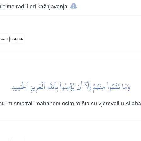
rnicima radili od kažnjavanja.
|
هدايات
النفح
وَمَا نَقَمُواْ مِنۡهُمۡ إِلَّآ أَن يُؤۡمِنُواْ بِٱللَّهِ ٱلۡعَزِيزِ ٱلۡحَمِيدِ
 nisu im smatrali mahanom osim to što su vjerovali u Alla