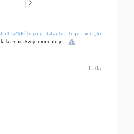
بيان قوة الله وإحاطته الشاملة، ونصرته لأوليائه، والب.
 kažnjava Svoje neprijatelje.
1
:
85