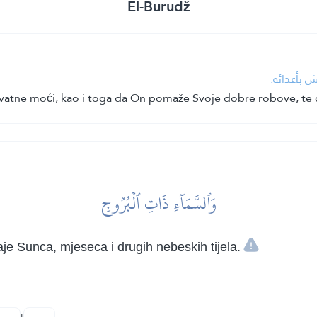
El-Burudž
طش بأعدائه
atne moći, kao i toga da On pomaže Svoje dobre robove, te da
وَٱلسَّمَآءِ ذَاتِ ٱلۡبُرُوجِ
e Sunca, mjeseca i drugih nebeskih tijela.