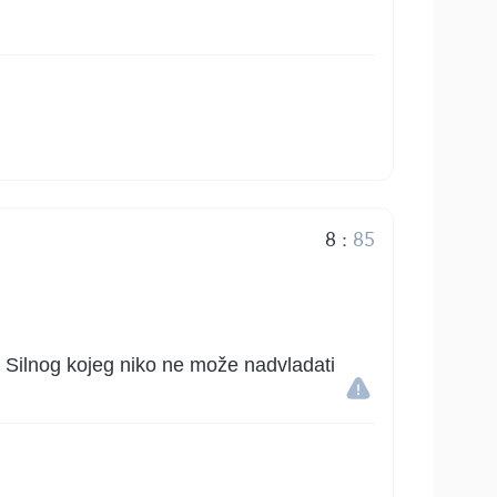
8
:
85
ha Silnog kojeg niko ne može nadvladati