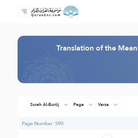
Home
Index of Translations
Audio
Developers' Services - API
About
Contact Us
Language
Browse Old Version
Translation of the Mean
Surah Al-Burūj
Page
Verse
Page Number: 590