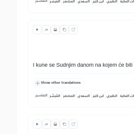
التفاسير:
ات المكية
الطبري
ابن كثير
السعدي
المختصر
المُيسَّر
I kune se Sudnjim danom na kojem će biti 
Show other translations
التفاسير:
ات المكية
الطبري
ابن كثير
السعدي
المختصر
المُيسَّر