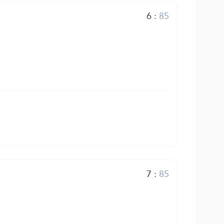
6
:
85
7
:
85