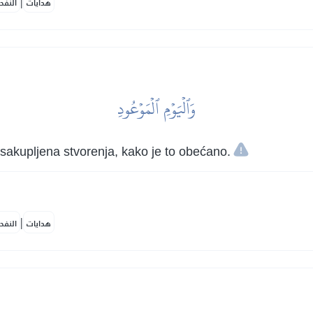
|
هدايات
النفح
وَٱلۡيَوۡمِ ٱلۡمَوۡعُودِ
sakupljena stvorenja, kako je to obećano.
|
هدايات
النفح