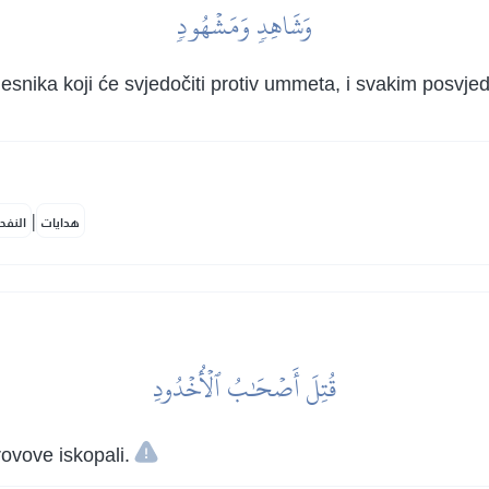
وَشَاهِدٖ وَمَشۡهُودٖ
snika koji će svjedočiti protiv ummeta, i svakim posvje
|
هدايات
النفح
قُتِلَ أَصۡحَٰبُ ٱلۡأُخۡدُودِ
rovove iskopali.