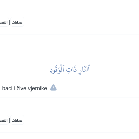
|
هدايات
النفح
ٱلنَّارِ ذَاتِ ٱلۡوَقُودِ
 bacili žive vjernike.
|
هدايات
النفح