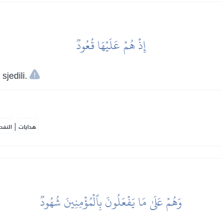
إِذۡ هُمۡ عَلَيۡهَا قُعُودٞ
jedili.
|
هدايات
النفح
وَهُمۡ عَلَىٰ مَا يَفۡعَلُونَ بِٱلۡمُؤۡمِنِينَ شُهُودٞ