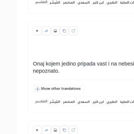
التفاسير:
ات المكية
الطبري
ابن كثير
السعدي
المختصر
المُيسَّر
Onaj kojem jedino pripada vast i na nebesi
nepoznato.
Show other translations
التفاسير:
ات المكية
الطبري
ابن كثير
السعدي
المختصر
المُيسَّر