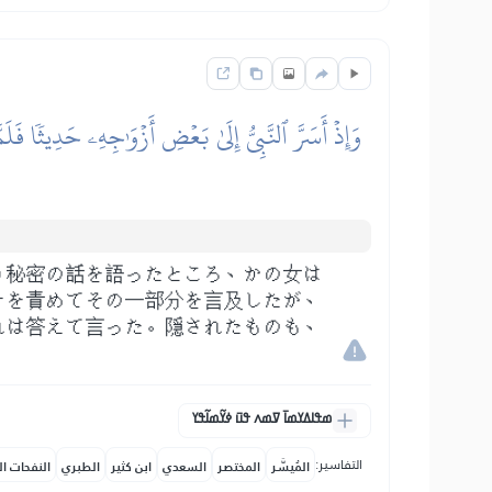
وَإِذۡ أَسَرَّ ٱلنَّبِيُّ إِلَىٰ بَعۡضِ أَزۡوَٰجِهِۦ حَدِيثٗا فَل
う秘密の話を語ったところ、かの女は
サを責めてその一部分を言及したが、
れは答えて言った。隠されたものも、
ߘߟߊߡߌߘߊ߫ ߜߘߍ ߟߎ߫ ߦߌ߬ߘߊ߬ߟߌ
التفاسير:
المُيسَّر
المختصر
السعدي
ابن كثير
الطبري
النفحات ال