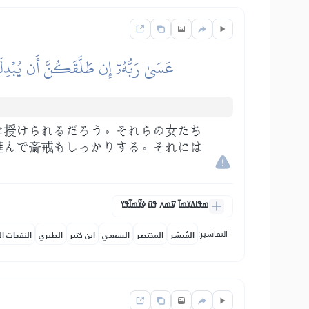
عَسَىٰ رَبُّهُۥٓ إِن طَلَّقَكُنَّ أَن يُبۡدِلَه
に授けられるだろう。それらの女たち
進んで斎戒もしっかりする。それには
ߘߟߊߡߌߘߊ߫ ߜߘߍ ߟߎ߫ ߦߌ߬ߘߊ߬ߟߌ
التفاسير:
المُيسَّر
المختصر
السعدي
ابن كثير
الطبري
النفحات ال