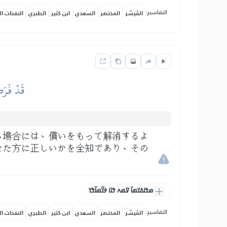
التفاسير:
المُيسَّر
المختصر
السعدي
ابن كثير
الطبري
النفحات ال
قَدۡ فَرَض
る場合には、償いをもって解消するよ
なた方に正しいかを全知であり、その
ߘߟߊߡߌߘߊ߫ ߜߘߍ ߟߎ߫ ߦߌ߬ߘߊ߬ߟߌ
التفاسير:
المُيسَّر
المختصر
السعدي
ابن كثير
الطبري
النفحات ال