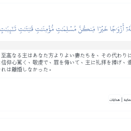
ُۥٓ أَزۡوَٰجًا خَيۡرٗا مِّنكُنَّ مُسۡلِمَٰتٖ مُّؤۡمِنَٰتٖ قَٰنِتَٰتٖ تَٰٓئِبَٰتٍ 
、至高なる主はあなた方よりよい妻たちを、その代わり
に信仰心篤く、敬虔で、罪を悔いて、主に礼拝を捧げ、
かれは離婚しなかった。
|
مكية
هدايات