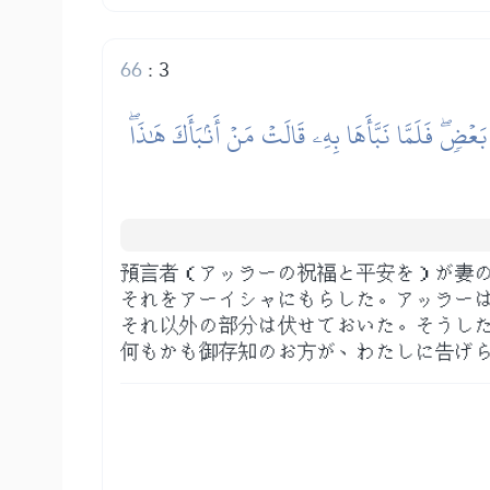
66
:
3
َعۡضٖۖ فَلَمَّا نَبَّأَهَا بِهِۦ قَالَتۡ مَنۡ أَنۢبَأَكَ هَٰذَاۖ
預言者（アッラーの祝福と平安を）が妻
それをアーイシャにもらした。アッラー
それ以外の部分は伏せておいた。そうし
何もかも御存知のお方が、わたしに告げ