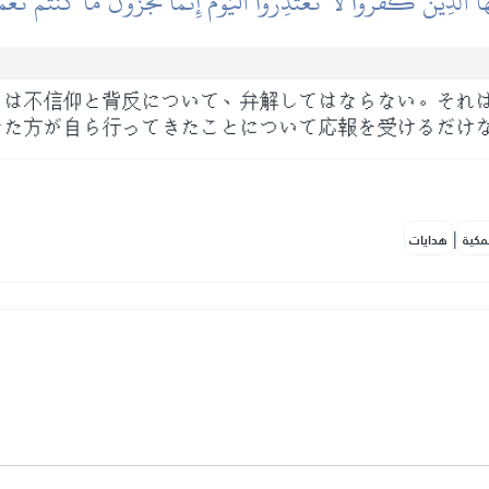
ُهَا ٱلَّذِينَ كَفَرُواْ لَا تَعۡتَذِرُواْ ٱلۡيَوۡمَۖ إِنَّمَا تُجۡزَوۡنَ مَا كُنتُمۡ تَعۡ
日は不信仰と背反について、弁解してはならない。それ
なた方が自ら行ってきたことについて応報を受けるだけ
|
مكية
هدايات