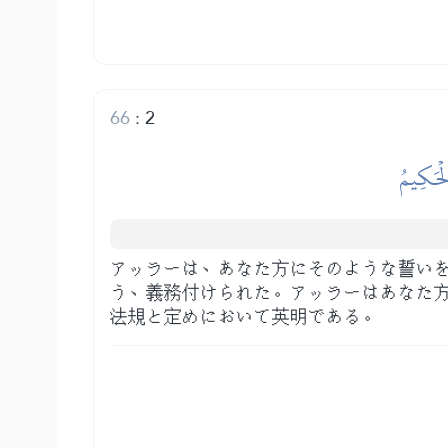
66
:
2
لۡحَكِيمُ
アッラーは、あなた方にそのような誓い
う、義務付けられた。アッラーはあなた
法規と定めにおいて英明である。