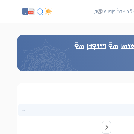
ߕߋ߬ߘߐ߬ߛߌ߮ ߞߊ߲߬ߞߎߡߊ
ߞߊ߲
ߘߊ ߘߐ߫ ߣߌߔߐ߲ߞߊ߲ ߘߐ߫