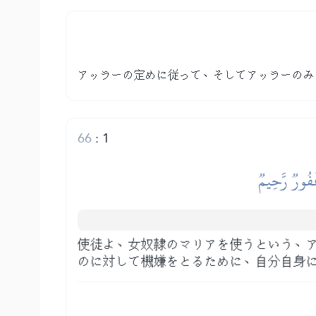
アッラーの定めに従って、そしてアッラーのみ
66
:
1
غَفُورٞ رَّحِيمٞ
使徒よ、女奴隷のマリアを使うという、
のに対して機嫌をとるために、自分自身