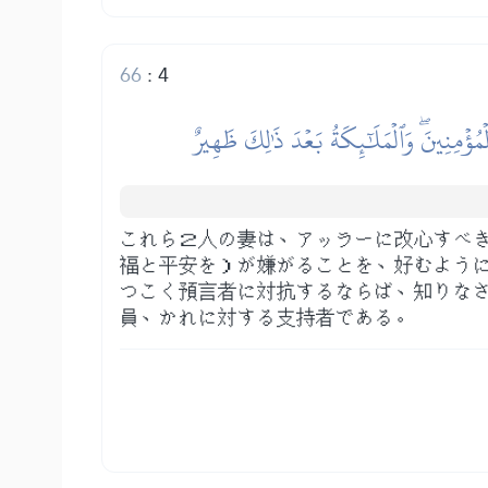
66
:
4
ُؤۡمِنِينَۖ وَٱلۡمَلَٰٓئِكَةُ بَعۡدَ ذَٰلِكَ ظَهِيرٌ
これら２人の妻は、アッラーに改心すべ
福と平安を）が嫌がることを、好むよう
つこく預言者に対抗するならば、知りな
員、かれに対する支持者である。