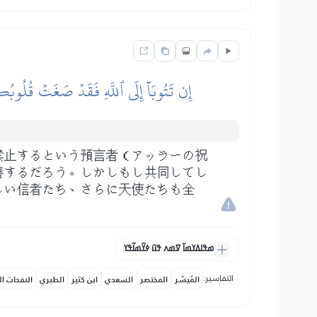
إِن تَتُوبَآ إِلَى ٱللَّهِ فَقَدۡ صَغَتۡ قُلُوبُكُمَ
禁止するという預言者（アッラーの祝
善するだろう。しかしもし共同してし
しい信者たち、さらに天使たちも全
ߘߟߊߡߌߘߊ߫ ߜߘߍ ߟߎ߫ ߦߌ߬ߘߊ߬ߟߌ
التفاسير:
المُيسَّر
المختصر
السعدي
ابن كثير
الطبري
النفحات ال