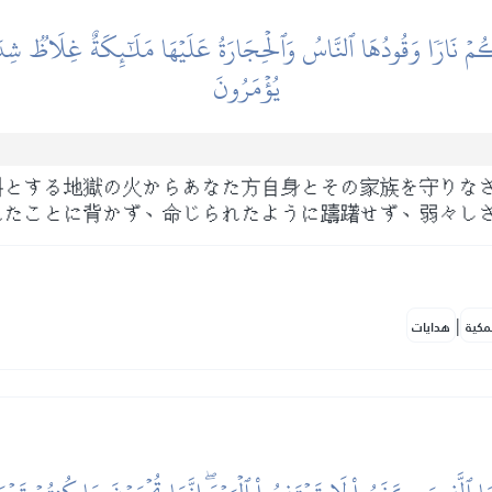
ِيكُمۡ نَارٗا وَقُودُهَا ٱلنَّاسُ وَٱلۡحِجَارَةُ عَلَيۡهَا مَلَٰٓئِكَةٌ غِلَاظٞ شِدَا
يُؤۡمَرُونَ
料とする地獄の火からあなた方自身とその家族を守りな
れたことに背かず、命じられたように躊躇せず、弱々し
|
مكية
هدايات