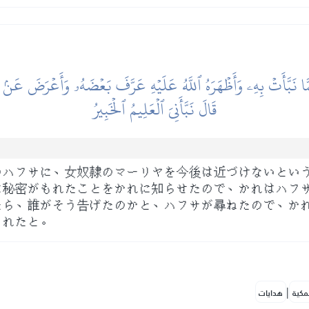
َمَّا نَبَّأَتۡ بِهِۦ وَأَظۡهَرَهُ ٱللَّهُ عَلَيۡهِ عَرَّفَ بَعۡضَهُۥ وَأَعۡرَضَ عَنۢ ب
قَالَ نَبَّأَنِيَ ٱلۡعَلِيمُ ٱلۡخَبِيرُ
のハフサに、女奴隷のマーリヤを今後は近づけないとい
は秘密がもれたことをかれに知らせたので、かれはハフ
たら、誰がそう告げたのかと、ハフサが尋ねたので、か
られたと。
|
مكية
هدايات