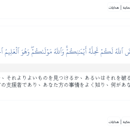
|
مكية
هدايات
َ ٱللَّهُ لَكُمۡ تَحِلَّةَ أَيۡمَٰنِكُمۡۚ وَٱللَّهُ مَوۡلَىٰكُمۡۖ وَهُوَ ٱلۡعَلِيمُ ٱ
を、それよりよいものを見つけるか、あるいはそれを破
方の支援者であり、あなた方の事情をよく知り、何があ
|
مكية
هدايات