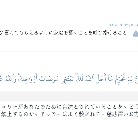
يم مرضاته وحده
に喜んでもらえるように家庭を築くことを呼び掛けること
َبِيُّ لِمَ تُحَرِّمُ مَآ أَحَلَّ ٱللَّهُ لَكَۖ تَبۡتَغِي مَرۡضَاتَ أَزۡوَٰجِكَۚ وَٱللَّهُ 
アッラーがあなたのために合法とされていることを、ど
に禁止するのか。アッラーはよく赦されて、慈悲深いお