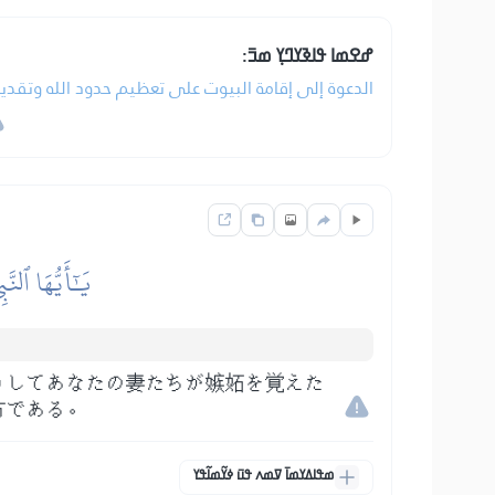
ߝߐߘߊ ߟߊߢߌߣߌ߲ ߘߏ߫:
الدعوة إلى إقامة البيوت على تعظيم حدود الله وتقد.
يَٰٓأَيُّهَا ٱلنّ
うしてあなたの妻たちが嫉妬を覚えた
方である。
ߘߟߊߡߌߘߊ߫ ߜߘߍ ߟߎ߫ ߦߌ߬ߘߊ߬ߟߌ