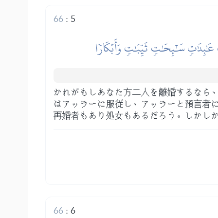
66
:
5
عَٰبِدَٰتٖ سَٰٓئِحَٰتٖ ثَيِّبَٰتٖ وَأَبۡكَارٗا
かれがもしあなた方二人を離婚するなら
はアッラーに服従し、アッラーと預言者
再婚者もあり処女もあるだろう。しかし
66
:
6