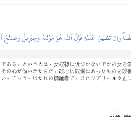
اۖ وَإِن تَظَٰهَرَا عَلَيۡهِ فَإِنَّ ٱللَّهَ هُوَ مَوۡلَىٰهُ وَجِبۡرِيلُ وَصَٰلِحُ ٱلۡم
きである。というのは、女奴隷に近づかないでかの女を
にその心が傾いたからだ。改心は誤道にあったものを改
さい。アッラーはかれの擁護者で、またジブリールや正
|
مكية
هدايات