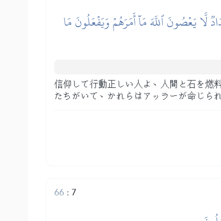
دٞ لَّا يَعۡصُونَ ٱللَّهَ مَآ أَمَرَهُمۡ وَيَفۡعَلُونَ مَا
信仰して行動正しい人よ、人間と石を燃
たちがいて、かれらはアッラーが命じら
66
:
7