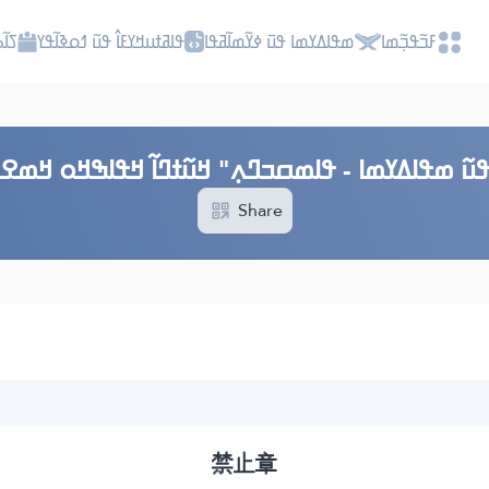
ߓߏ߬ߟߏ߲߬ߘߊ
ߘߟߊߡߌߘߊ ߟߎ߫ ߦߌ߬ߘߊ߬ߥߟߊ
ߟߊߥߙߎߞߌߓߊ߮ ߟߎ߬ ߗߋߢߊ߬ߟߌ
ߖߊ߬
ߎ߬ ߘߟߊߡߌߘߊ - ߟߊߘߛߏߣߍ߲" ߞߎ߬ߙߣߊ߬ ߞߟߊߒߞߋ ߞߘߐߦߌ
Share
禁止章