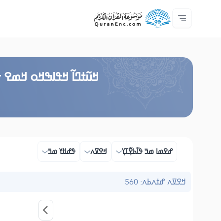
ߟߊߥߙߎߞߌߓߊ߮ ߟߎ߬ ߗߋߢߊ߬ߟߌ - API
ߘߟߊߡߌߘߊ ߟߎ߫ ߦߌ߬ߘߊ߬ߥߟߊ
ߖߊ߬ߕߋ߬ߘߐ߬ߛߌ߮ ߞߊ߲߬ߞߎߡߊ
ߊ߲ ߟߊߛߐ߬ߘߐ߲߫ ߦߊ߲߬ ߝߍ߬
ߓߏ߬ߟߏ߲߬ߘߊ
Audio
ߞߊ߲
Browse Old Version
ߞߎ߬ߙߣߊ߬ ߞߟߊߒߞߋ ߞߘߐ ߟ
ߝߐߘߊ ߘߏ߫ ߟߊ߬ߕߐ߲߬ߠߌ߲
ߞߐߜߍ
ߟߝߊߙߌ ߘߏ߫
ߞߐߜߍ ߝߙߍߕߍ: 560