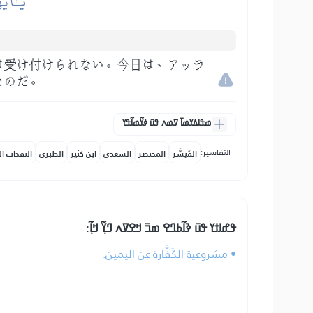
يَٰٓأَيّ
は受け付けられない。今日は、アッラ
なのだ。
ߘߟߊߡߌߘߊ߫ ߜߘߍ ߟߎ߫ ߦߌ߬ߘߊ߬ߟߌ
التفاسير:
المُيسَّر
المختصر
السعدي
ابن كثير
الطبري
النفحات ال
ߟߝߊߙߌ ߟߎ߫ ߢߊ߬ߕߣߐ ߘߏ߫ ߞߐߜߍ ߣߌ߲߬ ߞߊ߲߬:
• مشروعية الكَفَّارة عن اليمين.