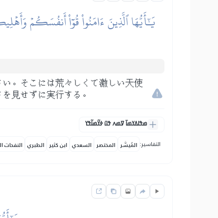
يَٰٓأَيُّهَا ٱلَّذِينَ ءَامَنُواْ قُوٓاْ أَنفُسَكُمۡ وَأَهۡل
さい。そこには荒々しくて激しい天使
さを見せずに実行する。
ߘߟߊߡߌߘߊ߫ ߜߘߍ ߟߎ߫ ߦߌ߬ߘߊ߬ߟߌ
التفاسير:
المُيسَّر
المختصر
السعدي
ابن كثير
الطبري
النفحات ال