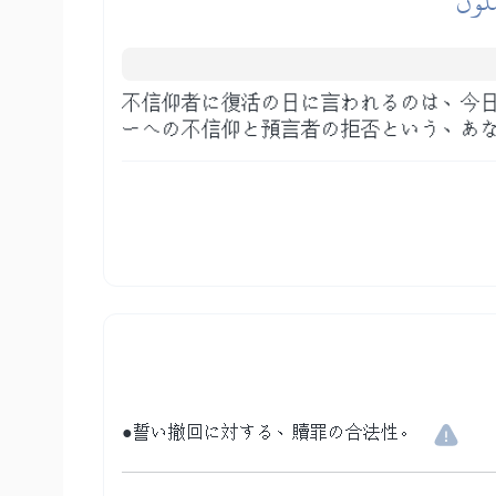
مَلُونَ
不信仰者に復活の日に言われるのは、今
ーへの不信仰と預言者の拒否という、あ
●誓い撤回に対する、贖罪の合法性。