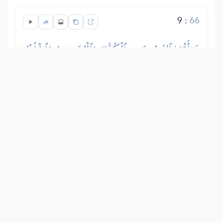
9
:
66
يَٰٓأَيُّهَا ٱلنَّبِيُّ جَٰهِدِ ٱلۡكُفَّارَ وَٱلۡمُنَٰفِقِينَ وَٱغۡلُظۡ
عَلَيۡهِمۡۚ وَمَأۡوَىٰهُمۡ جَهَنَّمُۖ وَبِئۡسَ ٱلۡمَصِيرُ
使徒よ、不信仰者には剣で、偽信者に対
しては舌と法規で、奮闘尽力しなさい。
かれらに対し手ごわくして、恐れられる
ほどにするように。かれらの復活の日の
住まいは、地獄である。結局帰る住まい
は、何と悪い行き先か。
Show other translations