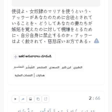
使徒よ、女奴隷のマリアを使うという、
アッラーがあなたのために合法とされて
いることを、どうしてあなたの妻たちが
嫉妬を覚えたのに対して機嫌をとるため
に、自分自身に禁止するのか。アッラー
はよく赦されて、慈悲深いお方である。
ఇతర అనువాదాలు చూడండి.
التفاسير:
الطبري
ابن كثير
السعدي
المختصر
المُيسَّر
|
هدايات
النفحات المكية
2
:
66