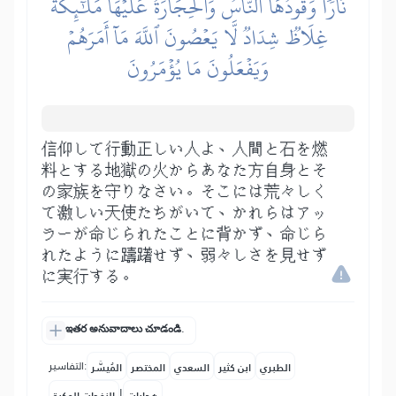
نَارٗا وَقُودُهَا ٱلنَّاسُ وَٱلۡحِجَارَةُ عَلَيۡهَا مَلَٰٓئِكَةٌ
غِلَاظٞ شِدَادٞ لَّا يَعۡصُونَ ٱللَّهَ مَآ أَمَرَهُمۡ
وَيَفۡعَلُونَ مَا يُؤۡمَرُونَ
信仰して行動正しい人よ、人間と石を燃
料とする地獄の火からあなた方自身とそ
の家族を守りなさい。そこには荒々しく
て激しい天使たちがいて、かれらはアッ
ラーが命じられたことに背かず、命じら
れたように躊躇せず、弱々しさを見せず
に実行する。
ఇతర అనువాదాలు చూడండి.
التفاسير:
الطبري
ابن كثير
السعدي
المختصر
المُيسَّر
|