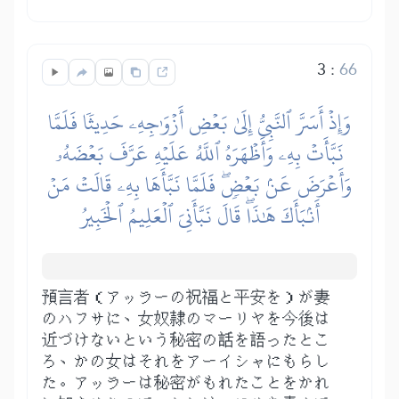
3
:
66
وَإِذۡ أَسَرَّ ٱلنَّبِيُّ إِلَىٰ بَعۡضِ أَزۡوَٰجِهِۦ حَدِيثٗا فَلَمَّا
نَبَّأَتۡ بِهِۦ وَأَظۡهَرَهُ ٱللَّهُ عَلَيۡهِ عَرَّفَ بَعۡضَهُۥ
وَأَعۡرَضَ عَنۢ بَعۡضٖۖ فَلَمَّا نَبَّأَهَا بِهِۦ قَالَتۡ مَنۡ
أَنۢبَأَكَ هَٰذَاۖ قَالَ نَبَّأَنِيَ ٱلۡعَلِيمُ ٱلۡخَبِيرُ
預言者（アッラーの祝福と平安を）が妻
のハフサに、女奴隷のマーリヤを今後は
近づけないという秘密の話を語ったとこ
ろ、かの女はそれをアーイシャにもらし
た。アッラーは秘密がもれたことをかれ