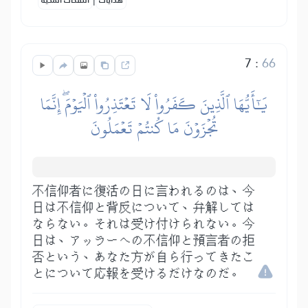
هدايات
النفحات المكية
7
:
66
يَٰٓأَيُّهَا ٱلَّذِينَ كَفَرُواْ لَا تَعۡتَذِرُواْ ٱلۡيَوۡمَۖ إِنَّمَا
تُجۡزَوۡنَ مَا كُنتُمۡ تَعۡمَلُونَ
不信仰者に復活の日に言われるのは、今
日は不信仰と背反について、弁解しては
ならない。それは受け付けられない。今
日は、アッラーへの不信仰と預言者の拒
否という、あなた方が自ら行ってきたこ
とについて応報を受けるだけなのだ。