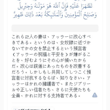
تَظَٰهَرَا عَلَيۡهِ فَإِنَّ ٱللَّهَ هُوَ مَوۡلَىٰهُ وَجِبۡرِيلُ
وَصَٰلِحُ ٱلۡمُؤۡمِنِينَۖ وَٱلۡمَلَٰٓئِكَةُ بَعۡدَ ذَٰلِكَ ظَهِيرٌ
これら２人の妻は、アッラーに改心すべ
きである。というのは、女奴隷に近づか
ないでかの女を禁止するという預言者
（アッラーの祝福と平安を）が嫌がるこ
とを、好むようにその心が傾いたから
だ。改心は誤道にあったものを改善する
だろう。しかしもし共同してしつこく預
言者に対抗するならば、知りなさい。ア
ッラーはかれの擁護者で、またジブリー
ルや正しい信者たち、さらに天使たちも
全員、かれに対する支持者である。