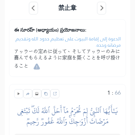
禁止章
ఈ సూరహ్ (అధ్యాయం) ప్రయోజనాలు:
الدعوة إلى إقامة البيوت على تعظيم حدود الله وتقديم
مرضاته وحده.
アッラーの定めに従って、そしてアッラーのみに
喜んでもらえるように家庭を築くことを呼び掛け
ること
1
:
66
يَٰٓأَيُّهَا ٱلنَّبِيُّ لِمَ تُحَرِّمُ مَآ أَحَلَّ ٱللَّهُ لَكَۖ تَبۡتَغِي
مَرۡضَاتَ أَزۡوَٰجِكَۚ وَٱللَّهُ غَفُورٞ رَّحِيمٞ