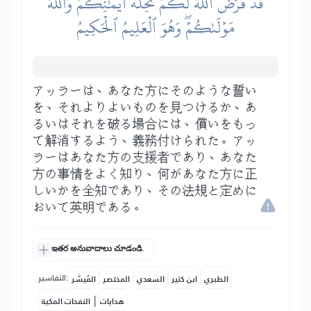
قَدۡ فَرَضَ ٱللَّهُ لَكُمۡ تَحِلَّةَ أَيۡمَٰنِكُمۡۚ وَٱللَّهُ
مَوۡلَىٰكُمۡۖ وَهُوَ ٱلۡعَلِيمُ ٱلۡحَكِيمُ
アッラーは、あなた方にそのような誓い
を、それよりよいものを見つけるか、あ
るいはそれを破る場合には、償いをもっ
て解消するよう、義務付けられた。アッ
ラーはあなた方の支援者であり、あなた
方の事情をよく知り、何があなた方に正
しいかを全知であり、その法規と定めに
おいて英明である。
ఇతర అనువాదాలు చూడండి.
التفاسير:
الطبري
ابن كثير
السعدي
المختصر
المُيسَّر
|
هدايات
النفحات المكية