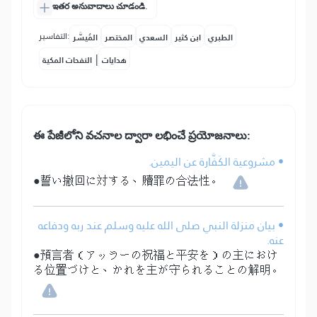
ఇతర అనువాదాలు చూడండి.
التفاسير:
الطبري
ابن كثير
السعدي
المختصر
المُيسَّر
|
هدايات
النفحات المكية
ఈ పేజీలోని వచనాల ద్వారా లభించే ప్రయోజనాలు:
• مشروعية الكَفَّارة عن اليمين.
●誓い撤回に対する、贖罪の合法性。
• بيان منزلة النبي صلى الله عليه وسلم عند ربه ودفاعه
عنه.
●預言者（アッラーの祝福と平安を）の主におけ
る位置づけと、かれを主が守られることの解明。