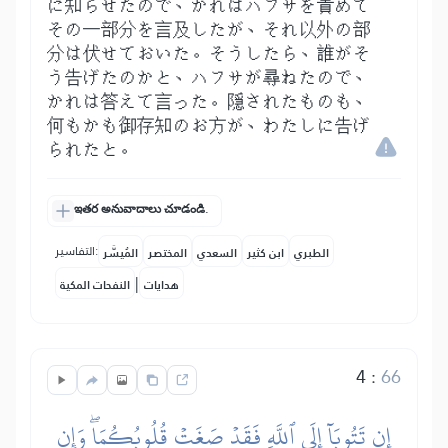
に知らせたので、かれはハフサを責めて
その一部分を言及したが、それ以外の部
分は伏せておいた。そうしたら、誰がそ
う告げたのかと、ハフサが尋ねたので、
かれは答えて言った。隠されたものも、
何もかも御存知のお方が、わたしに告げ
られたと。
ఇతర అనువాదాలు చూడండి.
التفاسير:
الطبري
ابن كثير
السعدي
المختصر
المُيسَّر
|
هدايات
النفحات المكية
4
:
66
إِن تَتُوبَآ إِلَى ٱللَّهِ فَقَدۡ صَغَتۡ قُلُوبُكُمَاۖ وَإِن