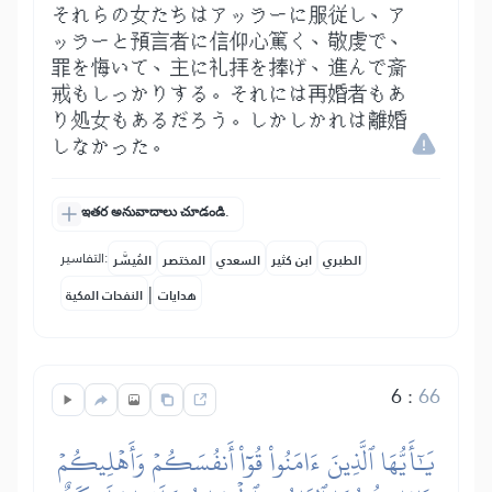
それらの女たちはアッラーに服従し、ア
ッラーと預言者に信仰心篤く、敬虔で、
罪を悔いて、主に礼拝を捧げ、進んで斎
戒もしっかりする。それには再婚者もあ
り処女もあるだろう。しかしかれは離婚
しなかった。
ఇతర అనువాదాలు చూడండి.
التفاسير:
الطبري
ابن كثير
السعدي
المختصر
المُيسَّر
|
هدايات
النفحات المكية
6
:
66
يَٰٓأَيُّهَا ٱلَّذِينَ ءَامَنُواْ قُوٓاْ أَنفُسَكُمۡ وَأَهۡلِيكُمۡ