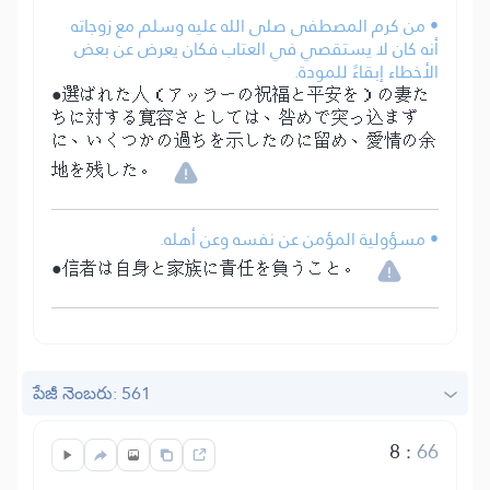
• من كرم المصطفى صلى الله عليه وسلم مع زوجاته
أنه كان لا يستقصي في العتاب فكان يعرض عن بعض
الأخطاء إبقاءً للمودة.
●選ばれた人（アッラーの祝福と平安を）の妻た
ちに対する寛容さとしては、咎めで突っ込まず
に、いくつかの過ちを示したのに留め、愛情の余
地を残した。
• مسؤولية المؤمن عن نفسه وعن أهله.
●信者は自身と家族に責任を負うこと。
పేజీ నెంబరు: 561
8
:
66