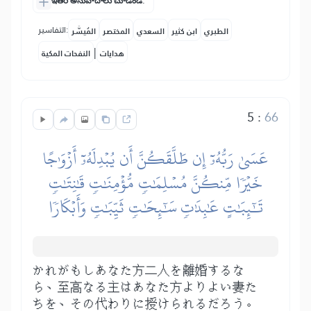
ఇతర అనువాదాలు చూడండి.
التفاسير:
الطبري
ابن كثير
السعدي
المختصر
المُيسَّر
|
هدايات
النفحات المكية
5
:
66
عَسَىٰ رَبُّهُۥٓ إِن طَلَّقَكُنَّ أَن يُبۡدِلَهُۥٓ أَزۡوَٰجًا
خَيۡرٗا مِّنكُنَّ مُسۡلِمَٰتٖ مُّؤۡمِنَٰتٖ قَٰنِتَٰتٖ
تَٰٓئِبَٰتٍ عَٰبِدَٰتٖ سَٰٓئِحَٰتٖ ثَيِّبَٰتٖ وَأَبۡكَارٗا
かれがもしあなた方二人を離婚するな
ら、至高なる主はあなた方よりよい妻た
ちを、その代わりに授けられるだろう。