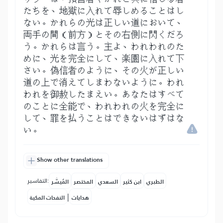
たちを、地獄に入れて辱しめることはし
ない。かれらの光は正しい道において、
両手の間（前方）とその右側に閃くだろ
う。かれらは言う。主よ、われわれのた
めに、光を完全にして、楽園に入れて下
さい。偽信者のように、その火が正しい
道の上で消えてしまわないように。われ
われを御赦したまえい。あなたはすべて
のことに全能で、われわれの火を完全に
して、罪を払うことはできないはずはな
い。
Show other translations
التفاسير:
الطبري
ابن كثير
السعدي
المختصر
المُيسَّر
|
هدايات
النفحات المكية