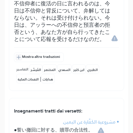
不信仰者に復活の日に言われるのは、今
日は不信仰と背反について、弁解しては
ならない。それは受け付けられない。今
日は、アッラーへの不信仰と預言者の拒
否という、あなた方が自ら行ってきたこ
とについて応報を受けるだけなのだ。
Mostra altre traduzioni
التفاسير:
الطبري
ابن كثير
السعدي
المختصر
المُيسَّر
|
هدايات
النفحات المكية
Insegnamenti tratti dai versetti:
• مشروعية الكَفَّارة عن اليمين.
●誓い撤回に対する、贖罪の合法性。