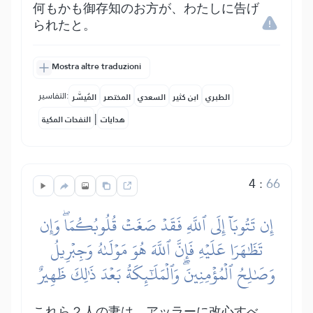
何もかも御存知のお方が、わたしに告げ
られたと。
Mostra altre traduzioni
التفاسير:
الطبري
ابن كثير
السعدي
المختصر
المُيسَّر
|
هدايات
النفحات المكية
4
:
66
إِن تَتُوبَآ إِلَى ٱللَّهِ فَقَدۡ صَغَتۡ قُلُوبُكُمَاۖ وَإِن
تَظَٰهَرَا عَلَيۡهِ فَإِنَّ ٱللَّهَ هُوَ مَوۡلَىٰهُ وَجِبۡرِيلُ
وَصَٰلِحُ ٱلۡمُؤۡمِنِينَۖ وَٱلۡمَلَٰٓئِكَةُ بَعۡدَ ذَٰلِكَ ظَهِيرٌ
これら２人の妻は、アッラーに改心すべ