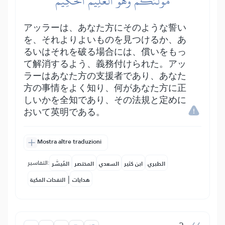
مَوۡلَىٰكُمۡۖ وَهُوَ ٱلۡعَلِيمُ ٱلۡحَكِيمُ
アッラーは、あなた方にそのような誓い
を、それよりよいものを見つけるか、あ
るいはそれを破る場合には、償いをもっ
て解消するよう、義務付けられた。アッ
ラーはあなた方の支援者であり、あなた
方の事情をよく知り、何があなた方に正
しいかを全知であり、その法規と定めに
おいて英明である。
Mostra altre traduzioni
التفاسير:
الطبري
ابن كثير
السعدي
المختصر
المُيسَّر
|
هدايات
النفحات المكية