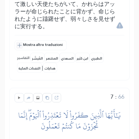
て激しい天使たちがいて、かれらはアッ
ラーが命じられたことに背かず、命じら
れたように躊躇せず、弱々しさを見せず
に実行する。
Mostra altre traduzioni
التفاسير:
الطبري
ابن كثير
السعدي
المختصر
المُيسَّر
|
هدايات
النفحات المكية
7
:
66
يَٰٓأَيُّهَا ٱلَّذِينَ كَفَرُواْ لَا تَعۡتَذِرُواْ ٱلۡيَوۡمَۖ إِنَّمَا
تُجۡزَوۡنَ مَا كُنتُمۡ تَعۡمَلُونَ