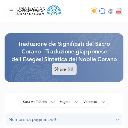
Home
Indice traduzioni
Audio
Servizi per sviluppatori - API
Sul progetto
Contattaci
Lingua
Browse Old Version
Traduzione dei Significati del Sacro
Corano - Traduzione giapponese
dell'Esegesi Sintetica del Nobile Corano
Share
Sura At-Tahrîm
Pagina
Versetto
Numero di pagina: 560