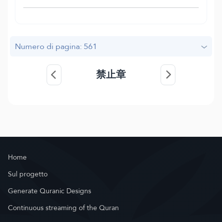
Numero di pagina: 561
禁止章
Home
Sul progetto
Generate Quranic Designs
Continuous streaming of the Quran