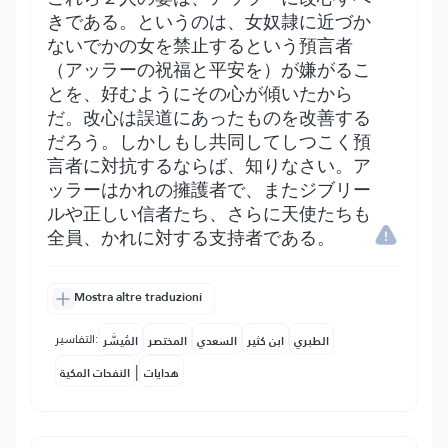
きである。というのは、女奴隷に近づか
ないでかの女を禁止するという預言者
（アッラーの祝福と平安を）が嫌がるこ
とを、好むようにその心が傾いたから
だ。改心は誤道にあったものを改善する
だろう。しかしもし共同してしつこく預
言者に対抗するならば、知りなさい。ア
ッラーはかれの擁護者で、またジブリー
ルや正しい信者たち、さらに天使たちも
全員、かれに対する支持者である。
Mostra altre traduzioni
التفاسير:
الطبري
ابن كثير
السعدي
المختصر
المُيسَّر
|
هدايات
النفحات المكية