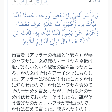
3
:
66
وَإِذۡ أَسَرَّ ٱلنَّبِيُّ إِلَىٰ بَعۡضِ أَزۡوَٰجِهِۦ حَدِيثٗا فَلَمَّا
نَبَّأَتۡ بِهِۦ وَأَظۡهَرَهُ ٱللَّهُ عَلَيۡهِ عَرَّفَ بَعۡضَهُۥ
وَأَعۡرَضَ عَنۢ بَعۡضٖۖ فَلَمَّا نَبَّأَهَا بِهِۦ قَالَتۡ مَنۡ
أَنۢبَأَكَ هَٰذَاۖ قَالَ نَبَّأَنِيَ ٱلۡعَلِيمُ ٱلۡخَبِيرُ
預言者（アッラーの祝福と平安を）が妻
のハフサに、女奴隷のマーリヤを今後は
近づけないという秘密の話を語ったとこ
ろ、かの女はそれをアーイシャにもらし
た。アッラーは秘密がもれたことをかれ
に知らせたので、かれはハフサを責めて
その一部分を言及したが、それ以外の部
分は伏せておいた。そうしたら、誰がそ
う告げたのかと、ハフサが尋ねたので、
かれは答えて言った。隠されたものも、