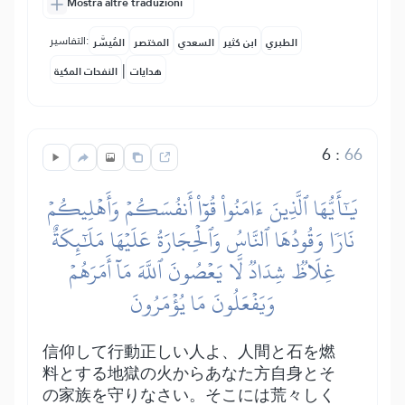
Mostra altre traduzioni
التفاسير:
الطبري
ابن كثير
السعدي
المختصر
المُيسَّر
|
هدايات
النفحات المكية
6
:
66
يَٰٓأَيُّهَا ٱلَّذِينَ ءَامَنُواْ قُوٓاْ أَنفُسَكُمۡ وَأَهۡلِيكُمۡ
نَارٗا وَقُودُهَا ٱلنَّاسُ وَٱلۡحِجَارَةُ عَلَيۡهَا مَلَٰٓئِكَةٌ
غِلَاظٞ شِدَادٞ لَّا يَعۡصُونَ ٱللَّهَ مَآ أَمَرَهُمۡ
وَيَفۡعَلُونَ مَا يُؤۡمَرُونَ
信仰して行動正しい人よ、人間と石を燃
料とする地獄の火からあなた方自身とそ
の家族を守りなさい。そこには荒々しく