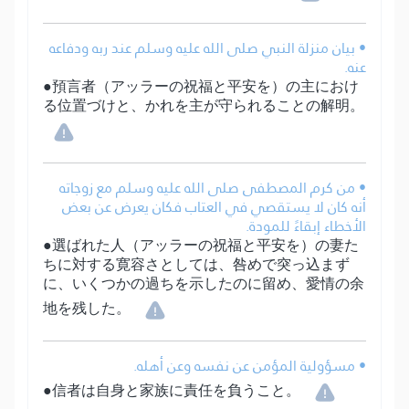
• بيان منزلة النبي صلى الله عليه وسلم عند ربه ودفاعه
عنه.
●預言者（アッラーの祝福と平安を）の主におけ
る位置づけと、かれを主が守られることの解明。
• من كرم المصطفى صلى الله عليه وسلم مع زوجاته
أنه كان لا يستقصي في العتاب فكان يعرض عن بعض
الأخطاء إبقاءً للمودة.
●選ばれた人（アッラーの祝福と平安を）の妻た
ちに対する寛容さとしては、咎めで突っ込まず
に、いくつかの過ちを示したのに留め、愛情の余
地を残した。
• مسؤولية المؤمن عن نفسه وعن أهله.
●信者は自身と家族に責任を負うこと。