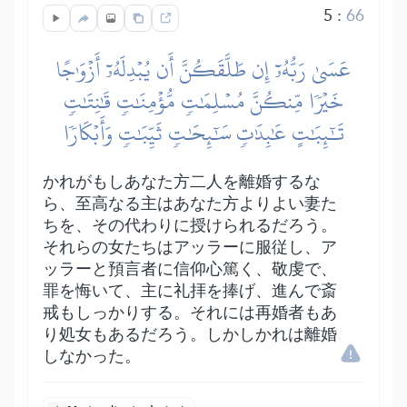
5
:
66
عَسَىٰ رَبُّهُۥٓ إِن طَلَّقَكُنَّ أَن يُبۡدِلَهُۥٓ أَزۡوَٰجًا
خَيۡرٗا مِّنكُنَّ مُسۡلِمَٰتٖ مُّؤۡمِنَٰتٖ قَٰنِتَٰتٖ
تَٰٓئِبَٰتٍ عَٰبِدَٰتٖ سَٰٓئِحَٰتٖ ثَيِّبَٰتٖ وَأَبۡكَارٗا
かれがもしあなた方二人を離婚するな
ら、至高なる主はあなた方よりよい妻た
ちを、その代わりに授けられるだろう。
それらの女たちはアッラーに服従し、ア
ッラーと預言者に信仰心篤く、敬虔で、
罪を悔いて、主に礼拝を捧げ、進んで斎
戒もしっかりする。それには再婚者もあ
り処女もあるだろう。しかしかれは離婚
しなかった。