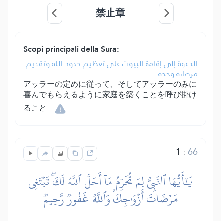
禁止章
Scopi principali della Sura:
الدعوة إلى إقامة البيوت على تعظيم حدود الله وتقديم
مرضاته وحده.
アッラーの定めに従って、そしてアッラーのみに
喜んでもらえるように家庭を築くことを呼び掛け
ること
1
:
66
يَٰٓأَيُّهَا ٱلنَّبِيُّ لِمَ تُحَرِّمُ مَآ أَحَلَّ ٱللَّهُ لَكَۖ تَبۡتَغِي
مَرۡضَاتَ أَزۡوَٰجِكَۚ وَٱللَّهُ غَفُورٞ رَّحِيمٞ