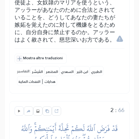
使徒よ、女奴隷のマリアを使うという、
アッラーがあなたのために合法とされて
いることを、どうしてあなたの妻たちが
嫉妬を覚えたのに対して機嫌をとるため
に、自分自身に禁止するのか。アッラー
はよく赦されて、慈悲深いお方である。
Mostra altre traduzioni
التفاسير:
الطبري
ابن كثير
السعدي
المختصر
المُيسَّر
|
هدايات
النفحات المكية
2
:
66
قَدۡ فَرَضَ ٱللَّهُ لَكُمۡ تَحِلَّةَ أَيۡمَٰنِكُمۡۚ وَٱللَّهُ