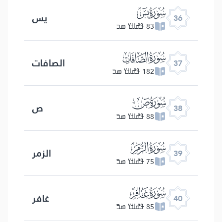
ﮰ
یس
36
83 ߟߝߊߙߌ ߘߏ߫
ﮱ
الصافات
37
182 ߟߝߊߙߌ ߘߏ߫
ﯓ
ص
38
88 ߟߝߊߙߌ ߘߏ߫
ﯔ
الزمر
39
75 ߟߝߊߙߌ ߘߏ߫
ﯕ
غافر
40
85 ߟߝߊߙߌ ߘߏ߫