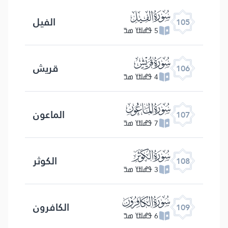
ﰖ
الفیل
105
5 ߟߝߊߙߌ ߘߏ߫
ﰗ
قریش
106
4 ߟߝߊߙߌ ߘߏ߫
ﰘ
الماعون
107
7 ߟߝߊߙߌ ߘߏ߫
ﰙ
الكوثر
108
3 ߟߝߊߙߌ ߘߏ߫
ﰚ
الكافرون
109
6 ߟߝߊߙߌ ߘߏ߫