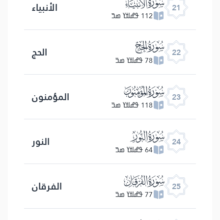
ﮡ
الأنبياء
21
112 ߟߝߊߙߌ ߘߏ߫
ﮢ
الحج
22
78 ߟߝߊߙߌ ߘߏ߫
ﮣ
المؤمنون
23
118 ߟߝߊߙߌ ߘߏ߫
ﮤ
النور
24
64 ߟߝߊߙߌ ߘߏ߫
ﮥ
الفرقان
25
77 ߟߝߊߙߌ ߘߏ߫