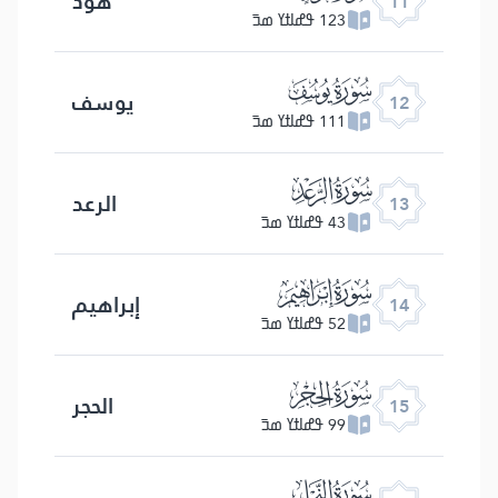
هود
11
123 ߟߝߊߙߌ ߘߏ߫
ﮘ
یوسف
12
111 ߟߝߊߙߌ ߘߏ߫
ﮙ
الرعد
13
43 ߟߝߊߙߌ ߘߏ߫
ﮚ
إبراهیم
14
52 ߟߝߊߙߌ ߘߏ߫
ﮛ
الحجر
15
99 ߟߝߊߙߌ ߘߏ߫
ﮜ