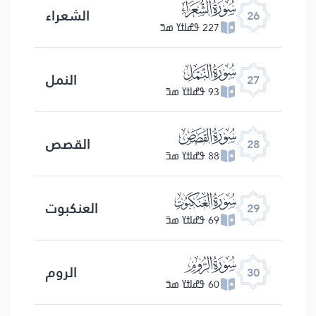
ﮦ
الشعراء
26
227 ߟߝߊߙߌ ߘߏ߫
ﮧ
النمل
27
93 ߟߝߊߙߌ ߘߏ߫
ﮨ
القصص
28
88 ߟߝߊߙߌ ߘߏ߫
ﮩ
العنكبوت
29
69 ߟߝߊߙߌ ߘߏ߫
ﮪ
الروم
30
60 ߟߝߊߙߌ ߘߏ߫