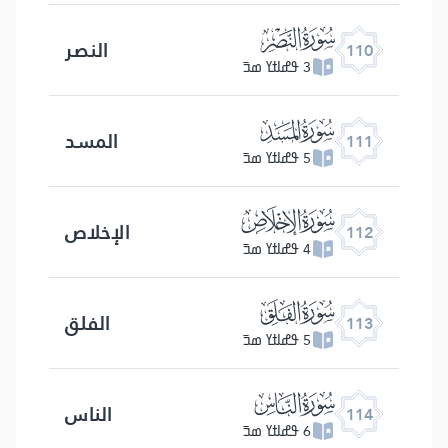
ﰛ
النصر
110
3 ߟߝߊߙߌ ߘߏ߫
ﰜ
المسد
111
5 ߟߝߊߙߌ ߘߏ߫
ﰝ
الإخلاص
112
4 ߟߝߊߙߌ ߘߏ߫
ﰞ
الفلق
113
5 ߟߝߊߙߌ ߘߏ߫
ﰟ
الناس
114
6 ߟߝߊߙߌ ߘߏ߫