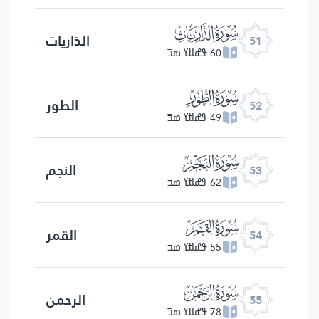
ﯠ
الذاریات
51
60 ߟߝߊߙߌ ߘߏ߫
ﯡ
الطور
52
49 ߟߝߊߙߌ ߘߏ߫
ﯢ
النجم
53
62 ߟߝߊߙߌ ߘߏ߫
ﯣ
القمر
54
55 ߟߝߊߙߌ ߘߏ߫
ﯤ
الرحمن
55
78 ߟߝߊߙߌ ߘߏ߫