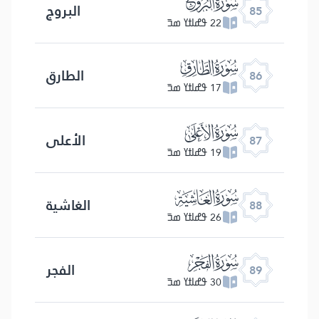
ﰂ
البروج
85
22 ߟߝߊߙߌ ߘߏ߫
ﰃ
الطارق
86
17 ߟߝߊߙߌ ߘߏ߫
ﰄ
الأعلى
87
19 ߟߝߊߙߌ ߘߏ߫
ﰅ
الغاشیة
88
26 ߟߝߊߙߌ ߘߏ߫
ﰆ
الفجر
89
30 ߟߝߊߙߌ ߘߏ߫