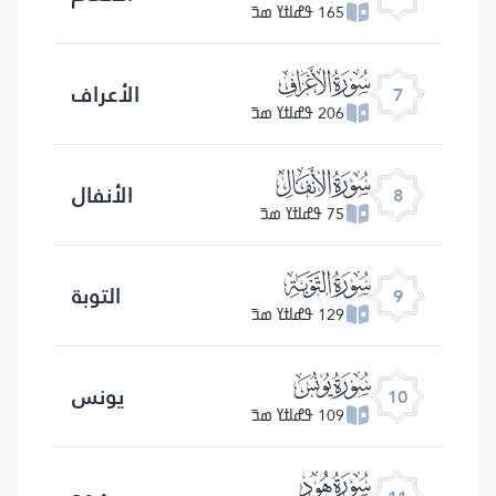
165 ߟߝߊߙߌ ߘߏ߫
ﮓ
الأعراف
7
206 ߟߝߊߙߌ ߘߏ߫
ﮔ
الأنفال
8
75 ߟߝߊߙߌ ߘߏ߫
ﮕ
التوبة
9
129 ߟߝߊߙߌ ߘߏ߫
ﮖ
یونس
10
109 ߟߝߊߙߌ ߘߏ߫
ﮗ