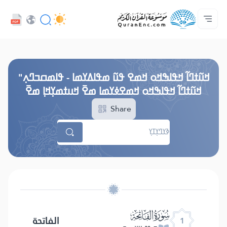
ߞߊ߲
Audio
ߓߏ߬ߟߏ߲߬ߘߊ
ߊ߲ ߟߊߛߐ߬ߘߐ߲߫ ߦߊ߲߬ ߝߍ߬
ߖߊ߬ߕߋ߬ߘߐ߬ߛߌ߮ ߞߊ߲߬ߞߎߡߊ
ߘߟߊߡߌߘߊ ߟߎ߫ ߦߌ߬ߘߊ߬ߥߟߊ
ߟߊߥߙߎߞߌߓߊ߮ ߟߎ߬ ߗߋߢߊ߬ߟߌ - API
Browse Old Version
ߞߎ߬ߙߣߊ߬ ߞߟߊߒߞߋ ߞߘߐ ߟߎ߬ ߘߟߊߡߌߘߊ - ߟߊߘߛߏߣߍ߲"
ߞߎ߬ߙߣߊ߬ ߞߟߊߒߞߋ ߞߘߐߦߌߘߊ ߘߐ߫ ߞߎߙߘߌ߲ߞߊ߲ ߘߐ߫
Share
ﮍ
الفاتحة
1