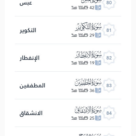
عبس
80
42 ߟߝߊߙߌ ߘߏ߫
ﯾ
التكویر
81
29 ߟߝߊߙߌ ߘߏ߫
ﯿ
الإنفطار
82
19 ߟߝߊߙߌ ߘߏ߫
ﰀ
المطففین
83
36 ߟߝߊߙߌ ߘߏ߫
ﰁ
الانشقاق
84
25 ߟߝߊߙߌ ߘߏ߫