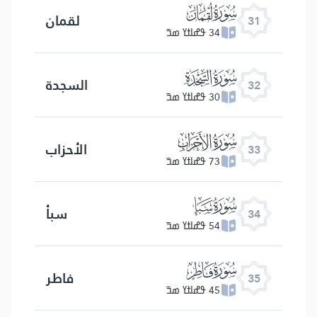
ﮫ
لقمان
31
34 ߟߝߊߙߌ ߘߏ߫
ﮬ
السجدة
32
30 ߟߝߊߙߌ ߘߏ߫
ﮭ
الأحزاب
33
73 ߟߝߊߙߌ ߘߏ߫
ﮮ
سبأ
34
54 ߟߝߊߙߌ ߘߏ߫
ﮯ
فاطر
35
45 ߟߝߊߙߌ ߘߏ߫