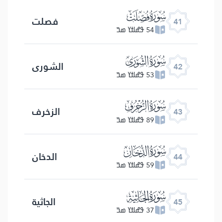
ﯖ
فصلت
41
54 ߟߝߊߙߌ ߘߏ߫
ﯗ
الشوری
42
53 ߟߝߊߙߌ ߘߏ߫
ﯘ
الزخرف
43
89 ߟߝߊߙߌ ߘߏ߫
ﯙ
الدخان
44
59 ߟߝߊߙߌ ߘߏ߫
ﯚ
الجاثیة
45
37 ߟߝߊߙߌ ߘߏ߫