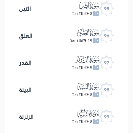
ﰌ
التین
95
8 ߟߝߊߙߌ ߘߏ߫
ﰍ
العلق
96
19 ߟߝߊߙߌ ߘߏ߫
ﰎ
القدر
97
5 ߟߝߊߙߌ ߘߏ߫
ﰏ
البینة
98
8 ߟߝߊߙߌ ߘߏ߫
ﰐ
الزلزلة
99
8 ߟߝߊߙߌ ߘߏ߫