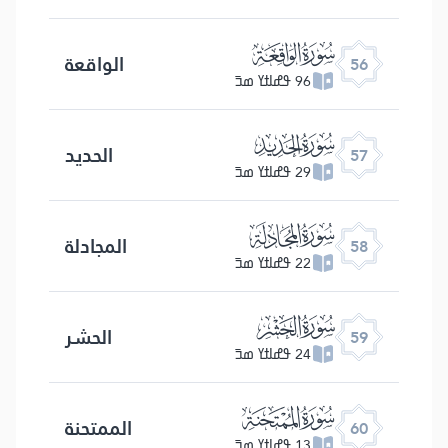
ﯥ
الواقعة
56
96 ߟߝߊߙߌ ߘߏ߫
ﯦ
الحدید
57
29 ߟߝߊߙߌ ߘߏ߫
ﯧ
المجادلة
58
22 ߟߝߊߙߌ ߘߏ߫
ﯨ
الحشر
59
24 ߟߝߊߙߌ ߘߏ߫
ﯩ
الممتحنة
60
13 ߟߝߊߙߌ ߘߏ߫