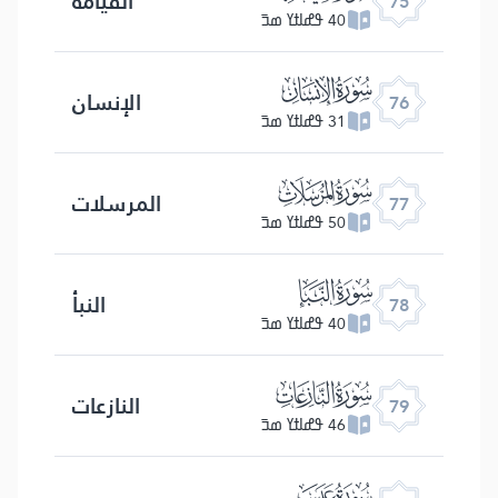
القیامة
75
40 ߟߝߊߙߌ ߘߏ߫
ﯹ
الإنسان
76
31 ߟߝߊߙߌ ߘߏ߫
ﯺ
المرسلات
77
50 ߟߝߊߙߌ ߘߏ߫
ﯻ
النبأ
78
40 ߟߝߊߙߌ ߘߏ߫
ﯼ
النازعات
79
46 ߟߝߊߙߌ ߘߏ߫
ﯽ