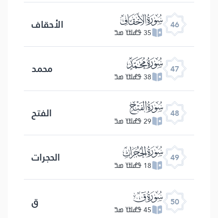
ﯛ
الأحقاف
46
35 ߟߝߊߙߌ ߘߏ߫
ﯜ
محمد
47
38 ߟߝߊߙߌ ߘߏ߫
ﯝ
الفتح
48
29 ߟߝߊߙߌ ߘߏ߫
ﯞ
الحجرات
49
18 ߟߝߊߙߌ ߘߏ߫
ﯟ
ق
50
45 ߟߝߊߙߌ ߘߏ߫