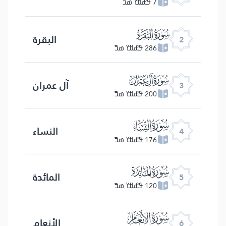
7 ߟߝߊߙߌ ߘߏ߫
ﮎ
البقرة
2
286 ߟߝߊߙߌ ߘߏ߫
ﮏ
آل عمران
3
200 ߟߝߊߙߌ ߘߏ߫
ﮐ
النساء
4
176 ߟߝߊߙߌ ߘߏ߫
ﮑ
المائدة
5
120 ߟߝߊߙߌ ߘߏ߫
ﮒ
الأنعام
6