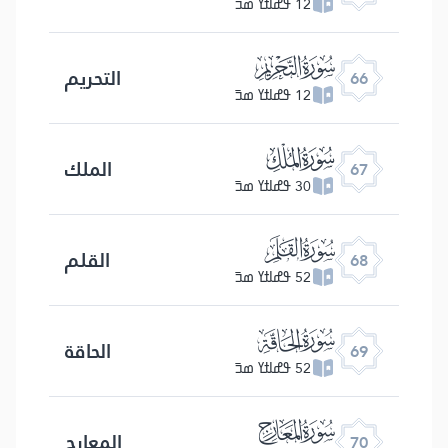
12 ߟߝߊߙߌ ߘߏ߫
ﯯ
التحریم
66
12 ߟߝߊߙߌ ߘߏ߫
ﯰ
الملك
67
30 ߟߝߊߙߌ ߘߏ߫
ﯱ
القلم
68
52 ߟߝߊߙߌ ߘߏ߫
ﯲ
الحاقة
69
52 ߟߝߊߙߌ ߘߏ߫
ﯳ
المعارج
70