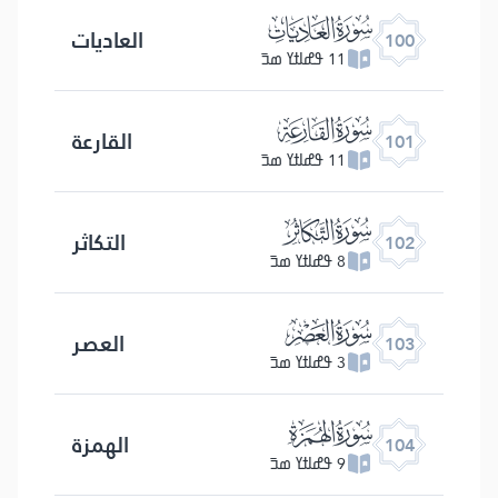
ﰑ
العادیات
100
11 ߟߝߊߙߌ ߘߏ߫
ﰒ
القارعة
101
11 ߟߝߊߙߌ ߘߏ߫
ﰓ
التكاثر
102
8 ߟߝߊߙߌ ߘߏ߫
ﰔ
العصر
103
3 ߟߝߊߙߌ ߘߏ߫
ﰕ
الهمزة
104
9 ߟߝߊߙߌ ߘߏ߫