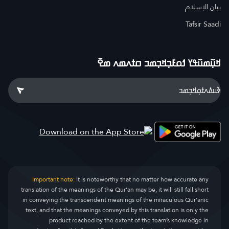
بيان الإسلام
Tafsir Saadi
ߞߎ߲߬ߘߎ߬ߟߌ ߗߋߓߏ߲ߞߏ߲ߘߏ ߛߙߍߘߍ ߘߐ߫
Important note:
It is noteworthy that no matter how accurate any
translation of the meanings of the Qur’an may be, it will still fall short
in conveying the transcendent meanings of the miraculous Qur’anic
text, and that the meanings conveyed by this translation is only the
product reached by the extent of the team’s knowledge in