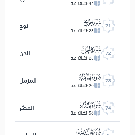
44 ߟߝߊߙߌ ߘߏ߫
ﯴ
نوح
71
28 ߟߝߊߙߌ ߘߏ߫
ﯵ
الجن
72
28 ߟߝߊߙߌ ߘߏ߫
ﯶ
المزمل
73
20 ߟߝߊߙߌ ߘߏ߫
ﯷ
المدثر
74
56 ߟߝߊߙߌ ߘߏ߫
ﯸ