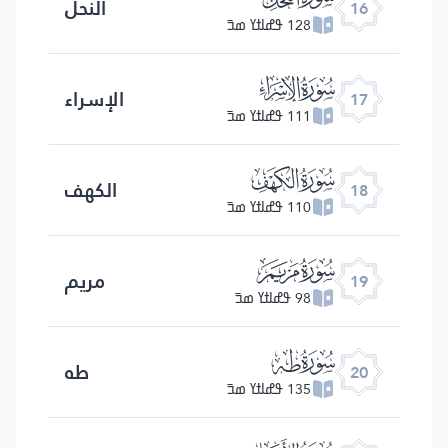
النحل
16
128 ߟߝߊߙߌ ߘߏ߫
ﮝ
الإسراء
17
111 ߟߝߊߙߌ ߘߏ߫
ﮞ
الكهف
18
110 ߟߝߊߙߌ ߘߏ߫
ﮟ
مریم
19
98 ߟߝߊߙߌ ߘߏ߫
ﮠ
طه
20
135 ߟߝߊߙߌ ߘߏ߫