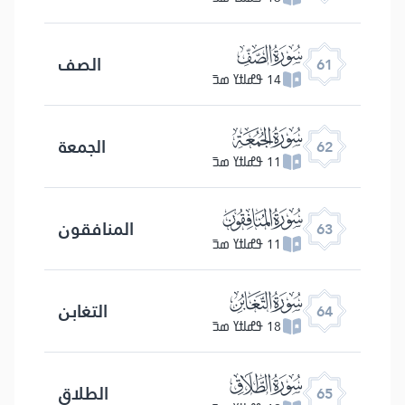
ﯪ
الصف
61
14 ߟߝߊߙߌ ߘߏ߫
ﯫ
الجمعة
62
11 ߟߝߊߙߌ ߘߏ߫
ﯬ
المنافقون
63
11 ߟߝߊߙߌ ߘߏ߫
ﯭ
التغابن
64
18 ߟߝߊߙߌ ߘߏ߫
ﯮ
الطلاق
65