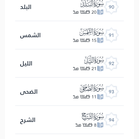
ﰇ
البلد
90
20 ߟߝߊߙߌ ߘߏ߫
ﰈ
الشمس
91
15 ߟߝߊߙߌ ߘߏ߫
ﰉ
اللیل
92
21 ߟߝߊߙߌ ߘߏ߫
ﰊ
الضحی
93
11 ߟߝߊߙߌ ߘߏ߫
ﰋ
الشرح
94
8 ߟߝߊߙߌ ߘߏ߫