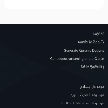
ߓߏ߬ߟߏ߲߬ߘߊ
ߖߊ߬ߕߋ߬ߘߐ߬ߛߌ߮ ߞߊ߲߬ߞߎߡߊ
Generate Quranic Designs
Continuous streaming of the Quran
ߊ߲ ߟߊߛߐ߬ߘߐ߲߫ ߦߊ߲߬ ߝߍ߬
موقع دار الإسلام
موسوعة الأحاديث النبوية
موسوعة المصطلحات الإسلامية