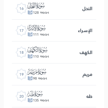
ﮜ
النحل
16
128 આયત
ﮝ
الإسراء
17
111 આયત
ﮞ
الكهف
18
110 આયત
ﮟ
مریم
19
98 આયત
ﮠ
طه
20
135 આયત