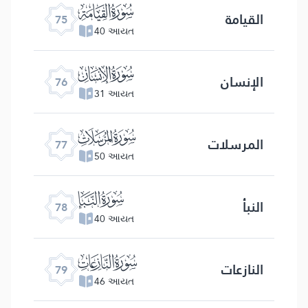
ﯸ
القیامة
75
40 આયત
ﯹ
الإنسان
76
31 આયત
ﯺ
المرسلات
77
50 આયત
ﯻ
النبأ
78
40 આયત
ﯼ
النازعات
79
46 આયત