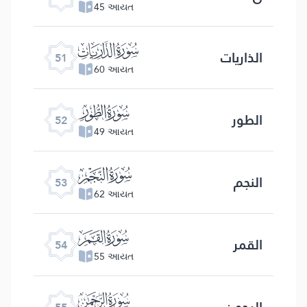
45 આયત
ﯠ
الذاریات
51
60 આયત
ﯡ
الطور
52
49 આયત
ﯢ
النجم
53
62 આયત
ﯣ
القمر
54
55 આયત
ﯤ
الرحمن