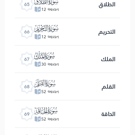
ﯮ
الطلاق
65
12 આયત
ﯯ
التحریم
66
12 આયત
ﯰ
الملك
67
30 આયત
ﯱ
القلم
68
52 આયત
ﯲ
الحاقة
69
52 આયત