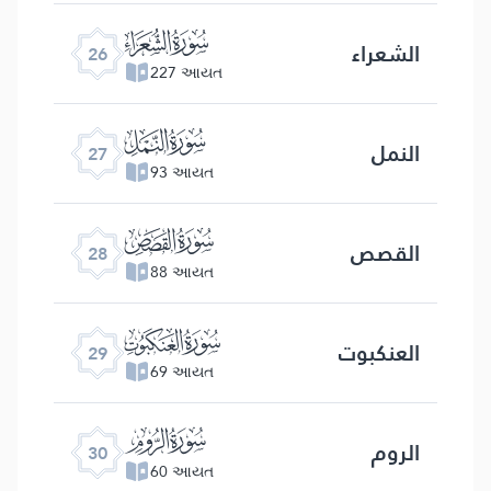
ﮦ
الشعراء
26
227 આયત
ﮧ
النمل
27
93 આયત
ﮨ
القصص
28
88 આયત
ﮩ
العنكبوت
29
69 આયત
ﮪ
الروم
30
60 આયત