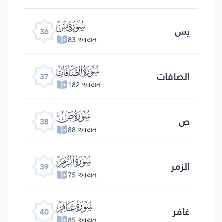
ﮰ
یس
36
83 આયત
ﮱ
الصافات
37
182 આયત
ﯓ
ص
38
88 આયત
ﯔ
الزمر
39
75 આયત
ﯕ
غافر
40
85 આયત