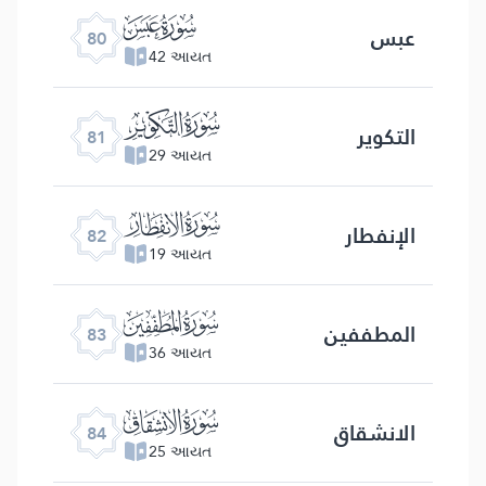
ﯽ
عبس
80
42 આયત
ﯾ
التكویر
81
29 આયત
ﯿ
الإنفطار
82
19 આયત
ﰀ
المطففین
83
36 આયત
ﰁ
الانشقاق
84
25 આયત