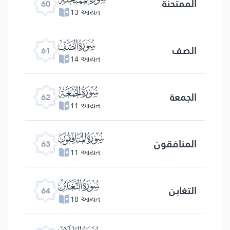
الممتحنة
60
13 આયત
ﯪ
الصف
61
14 આયત
ﯫ
الجمعة
62
11 આયત
ﯬ
المنافقون
63
11 આયત
ﯭ
التغابن
64
18 આયત