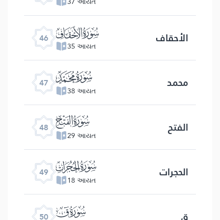
37 આયત
ﯛ
الأحقاف
46
35 આયત
ﯜ
محمد
47
38 આયત
ﯝ
الفتح
48
29 આયત
ﯞ
الحجرات
49
18 આયત
ﯟ
ق
50