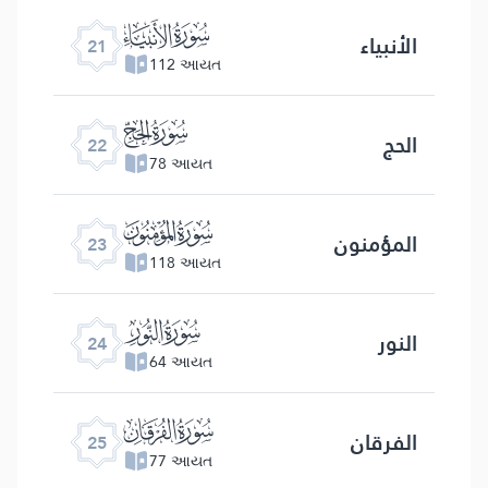
ﮡ
الأنبياء
21
112 આયત
ﮢ
الحج
22
78 આયત
ﮣ
المؤمنون
23
118 આયત
ﮤ
النور
24
64 આયત
ﮥ
الفرقان
25
77 આયત