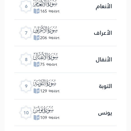
ﮒ
الأنعام
6
165 આયત
ﮓ
الأعراف
7
206 આયત
ﮔ
الأنفال
8
75 આયત
ﮕ
التوبة
9
129 આયત
ﮖ
یونس
10
109 આયત