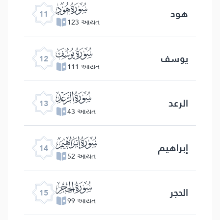
ﮗ
هود
11
123 આયત
ﮘ
یوسف
12
111 આયત
ﮙ
الرعد
13
43 આયત
ﮚ
إبراهیم
14
52 આયત
ﮛ
الحجر
15
99 આયત