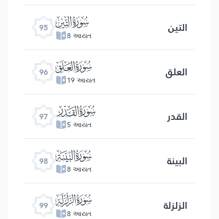
ﰌ
التین
95
8 આયત
ﰍ
العلق
96
19 આયત
ﰎ
القدر
97
5 આયત
ﰏ
البینة
98
8 આયત
ﰐ
الزلزلة
99
8 આયત