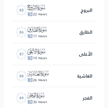
ﰂ
البروج
85
22 આયત
ﰃ
الطارق
86
17 આયત
ﰄ
الأعلى
87
19 આયત
ﰅ
الغاشیة
88
26 આયત
ﰆ
الفجر
89
30 આયત