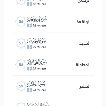
55
78 આયત
ﯥ
الواقعة
56
96 આયત
ﯦ
الحدید
57
29 આયત
ﯧ
المجادلة
58
22 આયત
ﯨ
الحشر
59
24 આયત
ﯩ