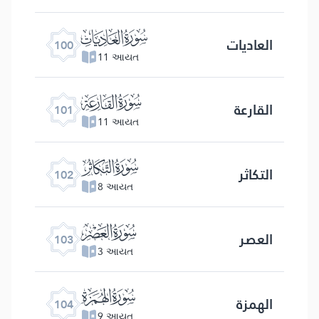
ﰑ
العادیات
100
11 આયત
ﰒ
القارعة
101
11 આયત
ﰓ
التكاثر
102
8 આયત
ﰔ
العصر
103
3 આયત
ﰕ
الهمزة
104
9 આયત