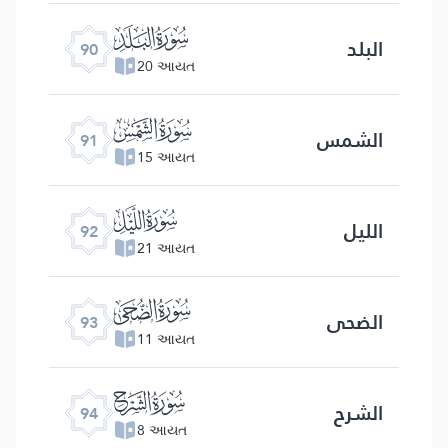
ﰇ
البلد
90
20 આયત
ﰈ
الشمس
91
15 આયત
ﰉ
اللیل
92
21 આયત
ﰊ
الضحی
93
11 આયત
ﰋ
الشرح
94
8 આયત