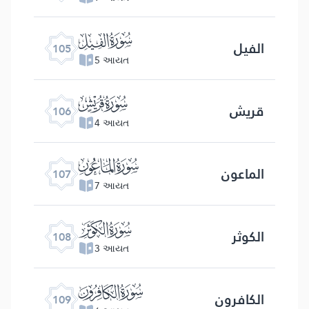
ﰖ
الفیل
105
5 આયત
ﰗ
قریش
106
4 આયત
ﰘ
الماعون
107
7 આયત
ﰙ
الكوثر
108
3 આયત
ﰚ
الكافرون
109