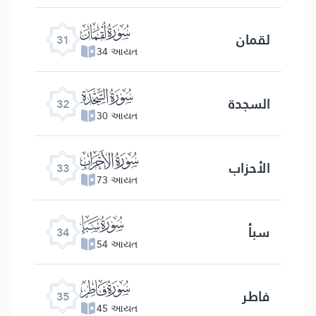
ﮫ
لقمان
31
34 આયત
ﮬ
السجدة
32
30 આયત
ﮭ
الأحزاب
33
73 આયત
ﮮ
سبأ
34
54 આયત
ﮯ
فاطر
35
45 આયત