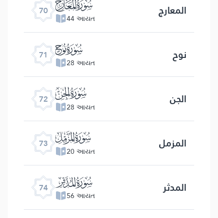
ﯳ
المعارج
70
44 આયત
ﯴ
نوح
71
28 આયત
ﯵ
الجن
72
28 આયત
ﯶ
المزمل
73
20 આયત
ﯷ
المدثر
74
56 આયત