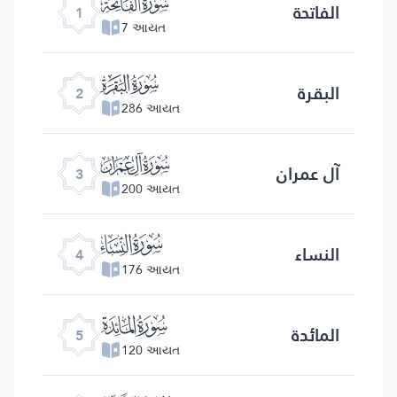
ﮍ
الفاتحة
1
7 આયત
ﮎ
البقرة
2
286 આયત
ﮏ
آل عمران
3
200 આયત
ﮐ
النساء
4
176 આયત
ﮑ
المائدة
5
120 આયત