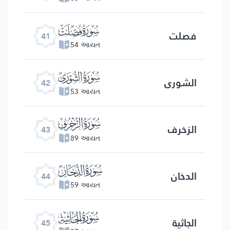
ﯖ
فصلت
41
54 આયત
ﯗ
الشوری
42
53 આયત
ﯘ
الزخرف
43
89 આયત
ﯙ
الدخان
44
59 આયત
ﯚ
الجاثیة
45