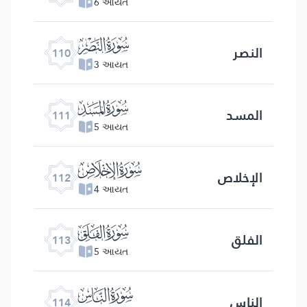
6 આયત
ﰛ
النصر
110
3 આયત
ﰜ
المسد
111
5 આયત
ﰝ
الإخلاص
112
4 આયત
ﰞ
الفلق
113
5 આયત
ﰟ
الناس
114