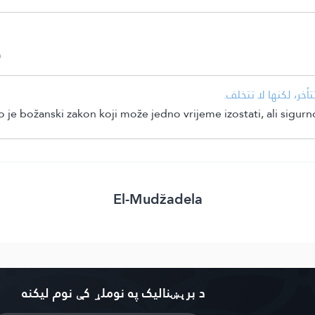
أخر، لكنها لا تتخلف.
r to je božanski zakon koji može jedno vrijeme izostati, ali sigur
El-Mudžadela
د برېښنالیک په نوملړ کې نوم لیکنه