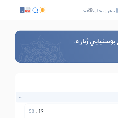
د پروژې په اړه
ژبه
 بوسنیایي ژباړه.
58
:
19