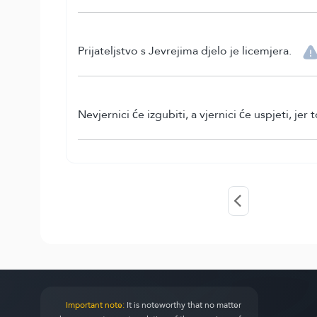
Prijateljstvo s Jevrejima djelo je licemjera.
Nevjernici će izgubiti, a vjernici će uspjeti, je
Important note:
It is noteworthy that no matter