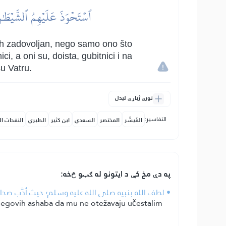
ٱسۡتَحۡوَذَ عَلَيۡهِمُ ٱلشَّيۡطَٰن
llah zadovoljan, nego samo ono što
i, a oni su, doista, gubitnici i na
u Vatru.
نورې ژباړې لیدل
التفاسير:
المُيسَّر
المختصر
السعدي
ابن كثير
الطبري
النفحات ال
په دې مخ کې د ایتونو له ګټو څخه:
• لطف الله بنبيه صلى الله عليه وسلم؛ حيث أدَّب صحابت
 njegovih ashaba da mu ne otežavaju učestalim