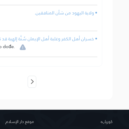
• ولاية اليهود من شأن المنافقين.
• خسران أهل الكفر وغلبة أهل الإيمان سُنَّة إلهية قد تت
no dođe.
کور‌پاڼه
موقع دار الإسلام