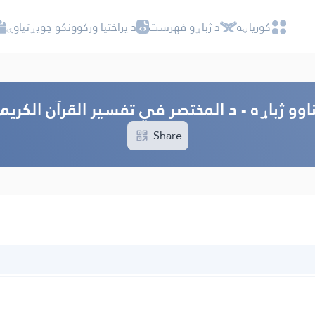
کور‌پاڼه
د ژباړو فهرست
د پراختیا ورکوونکو چوپړتیاوې
اوو ژباړه - د المختصر في تفسیر القرآن الکریم
Share