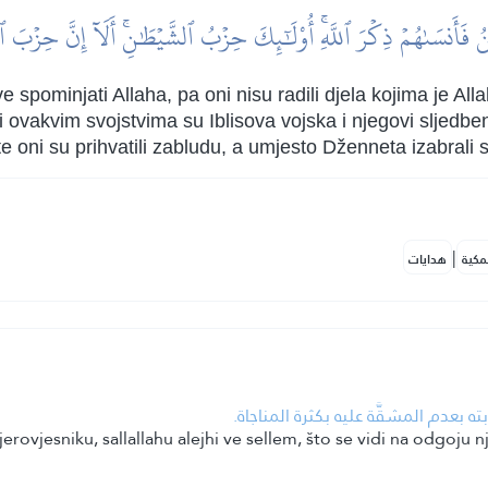
ُ فَأَنسَىٰهُمۡ ذِكۡرَ ٱللَّهِۚ أُوْلَٰٓئِكَ حِزۡبُ ٱلشَّيۡطَٰنِۚ أَلَآ إِنَّ حِزۡب
e spominjati Allaha, pa oni nisu radili djela kojima je A
ovakvim svojstvima su Iblisova vojska i njegovi sljedbenic
oni su prihvatili zabludu, a umjesto Dženneta izabrali s
|
مكية
هدايات
ه بعدم المشقَّة عليه بكثرة المناجاة.
erovjesniku, sallallahu alejhi ve sellem, što se vidi na odgoju