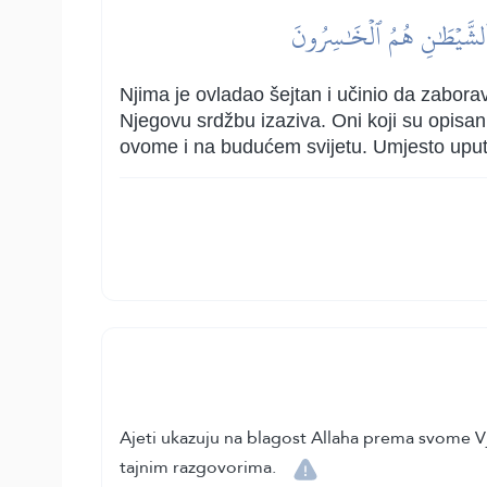
َ ٱلشَّيۡطَٰنِ هُمُ ٱلۡخَٰسِرُونَ
Njima je ovladao šejtan i učinio da zaborav
Njegovu srdžbu izaziva. Oni koji su opisani 
ovome i na budućem svijetu. Umjesto upute 
Ajeti ukazuju na blagost Allaha prema svome Vj
tajnim razgovorima.