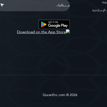
وية
لإسلامية
QuranEnc.com © 2026