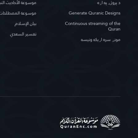
د پروژې په اړه
موسوعة الأحاديث النب
Generate Quranic Designs
موسوعة المصطلحات ا
Continuous streaming of the
بيان الإسلام
Quran
تفسير السعدي
مونږ سره اړیکه ونیسه