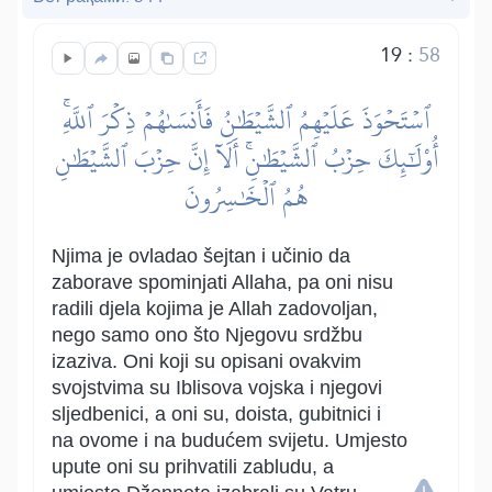
19
:
58
ٱسۡتَحۡوَذَ عَلَيۡهِمُ ٱلشَّيۡطَٰنُ فَأَنسَىٰهُمۡ ذِكۡرَ ٱللَّهِۚ
أُوْلَٰٓئِكَ حِزۡبُ ٱلشَّيۡطَٰنِۚ أَلَآ إِنَّ حِزۡبَ ٱلشَّيۡطَٰنِ
هُمُ ٱلۡخَٰسِرُونَ
Njima je ovladao šejtan i učinio da
zaborave spominjati Allaha, pa oni nisu
radili djela kojima je Allah zadovoljan,
nego samo ono što Njegovu srdžbu
izaziva. Oni koji su opisani ovakvim
svojstvima su Iblisova vojska i njegovi
sljedbenici, a oni su, doista, gubitnici i
na ovome i na budućem svijetu. Umjesto
upute oni su prihvatili zabludu, a