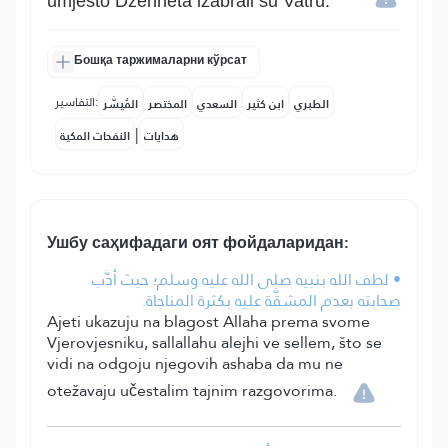
umjesto Dženneta izabrali su Vatru.
Бошқа таржималарни кўрсат
التفاسير:
الطبري
ابن كثير
السعدي
المختصر
المُيسَّر
|
هدايات
النفحات المكية
Ушбу саҳифадаги оят фойдаларидан:
• لطف الله بنبيه صلى الله عليه وسلم؛ حيث أدَّب
صحابته بعدم المشقَّة عليه بكثرة المناجاة.
Ajeti ukazuju na blagost Allaha prema svome
Vjerovjesniku, sallallahu alejhi ve sellem, što se
vidi na odgoju njegovih ashaba da mu ne
otežavaju učestalim tajnim razgovorima.