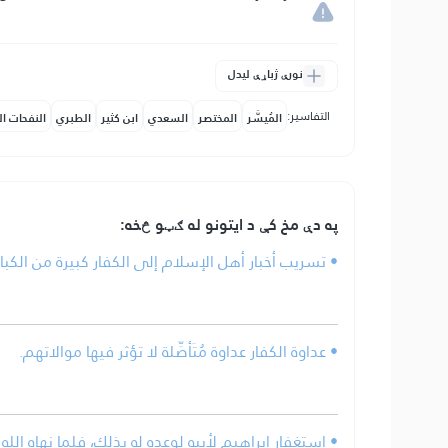
نورې ژباړې لیدل
التفاسير:
المُيسَّر
المختصر
السعدي
ابن كثير
الطبري
النفحات ال
په دې مخ کې د ایتونو له ګټو څخه:
• تسريب أخبار أهل الإسلام إلى الكفار كبيرة من الكبائ
• عداوة الكفار عداوة مُتَأصِّلة لا تؤثر فيها موالاتهم.
• استغفار إبراهيم لأبيه لوعده له بذلك، فلما نهاه الل