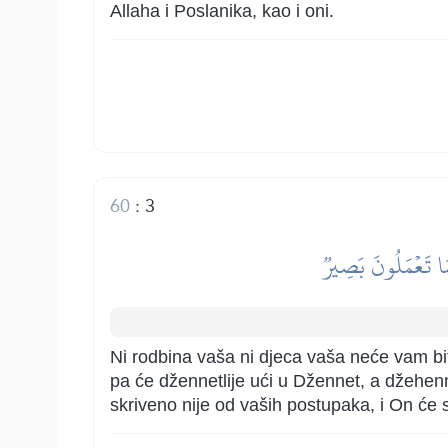
Allaha i Poslanika, kao i oni.
60
:
3
َا تَعۡمَلُونَ بَصِيرٞ
Ni rodbina vaša ni djeca vaša neće vam biti
pa će džennetlije ući u Džennet, a džehenne
skriveno nije od vaših postupaka, i On će 