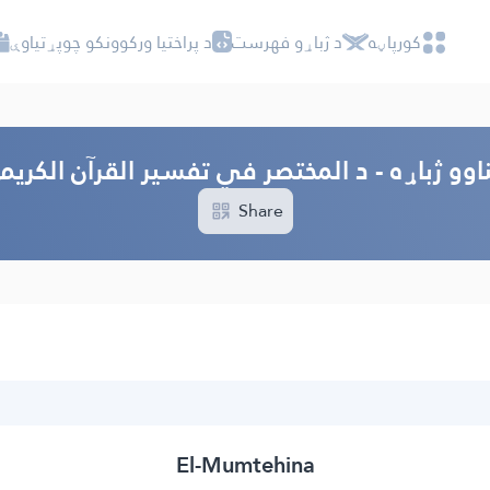
کور‌پاڼه
د ژباړو فهرست
د پراختیا ورکوونکو چوپړتیاوې
اوو ژباړه - د المختصر في تفسیر القرآن الکریم
Share
El-Mumtehina