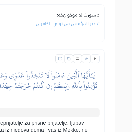
د سورت له موخو څخه:
تحذير المؤمنين من تولي الكافرين.
يَٰٓأَيُّهَا ٱلَّذِينَ ءَامَنُواْ لَا تَتَّخِذُواْ عَدُوِّي وَ
تُؤۡمِنُواْ بِٱللَّهِ رَبِّكُمۡ إِن كُنتُمۡ خَرَجۡتُمۡ جِهَٰدٗا فِ
rijatelje za prisne prijatelje, ljubav
ika iz njegova doma i vas iz Mekke, ne