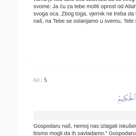
svome: Ja ću za tebe moliti oprost od Allah
svoga oca. Zbog toga, vjernik ne treba da
naš, na Tebe se oslanjamo u svemu, Tebi 
60
:
5
ُ ٱلۡحَكِيمُ
Gospodaru naš, nemoj nas izlagati iskušenj
bismo mogli da ih savladamo." Gospodaru naš