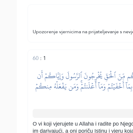
Upozorenje vjernicima na prijateljevanje s nev
60
:
1
ٓءَكُم مِّنَ ٱلۡحَقِّ يُخۡرِجُونَ ٱلرَّسُولَ وَإِيَّاكُمۡ أَن
 بِمَآ أَخۡفَيۡتُمۡ وَمَآ أَعۡلَنتُمۡۚ وَمَن يَفۡعَلۡهُ مِنكُمۡ
O vi koji vjerujete u Allaha i radite po Nje
im darivajući, a oni poriču Istinu i vjeru 