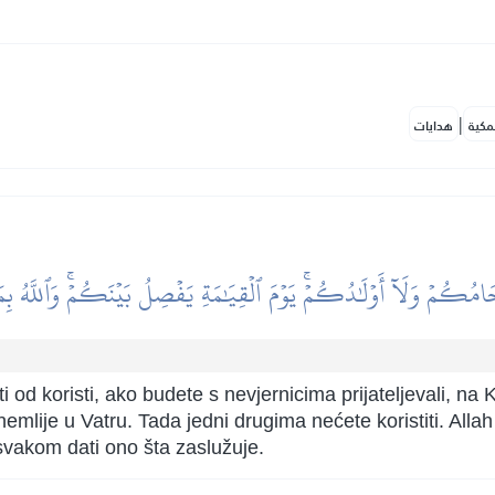
|
مكية
هدايات
مُكُمۡ وَلَآ أَوۡلَٰدُكُمۡۚ يَوۡمَ ٱلۡقِيَٰمَةِ يَفۡصِلُ بَيۡنَكُمۡۚ وَٱللَّهُ بِم
 od koristi, ako budete s nevjernicima prijateljevali, na
mlije u Vatru. Tada jedni drugima nećete koristiti. Allah
svakom dati ono šta zaslužuje.