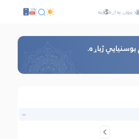
د پروژې په اړه
ژبه
 بوسنیایي ژباړه.