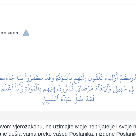
jernicima
عَدُوَّكُمۡ أَوۡلِيَآءَ تُلۡقُونَ إِلَيۡهِم بِٱلۡمَوَدَّةِ وَقَدۡ كَفَرُواْ بِمَا جَا
ي سَبِيلِي وَٱبۡتِغَآءَ مَرۡضَاتِيۚ تُسِرُّونَ إِلَيۡهِم بِٱلۡمَوَدَّةِ وَأَنَا۠ أَعۡلَمُ
فَقَدۡ ضَلَّ سَوَآءَ ٱلسَّبِيلِ
govom vjerozakonu, ne uzimajte Moje neprijatelje i svoje nep
koja je došla vama preko vašeg Poslanika, i izgone Poslan