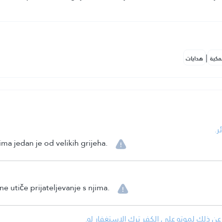
|
مكية
هدايات
ر.
ma jedan je od velikih grijeha.
ne utiče prijateljevanje s njima.
ه عن ذلك لموته على الكفر ترك الاستغفار له.