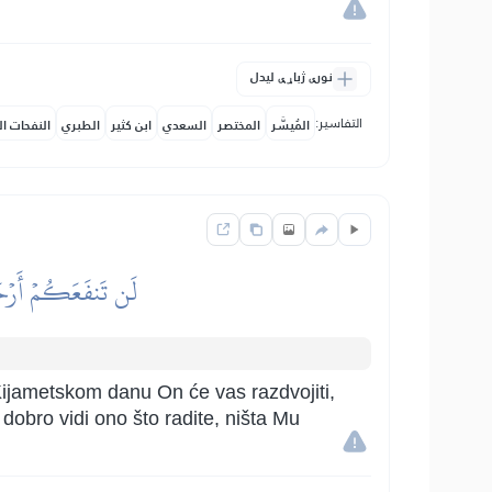
نورې ژباړې لیدل
التفاسير:
المُيسَّر
المختصر
السعدي
ابن كثير
الطبري
النفحات ال
لَن تَنفَعَكُمۡ أَرۡحَا
 Kijametskom danu On će vas razdvojiti,
 dobro vidi ono što radite, ništa Mu