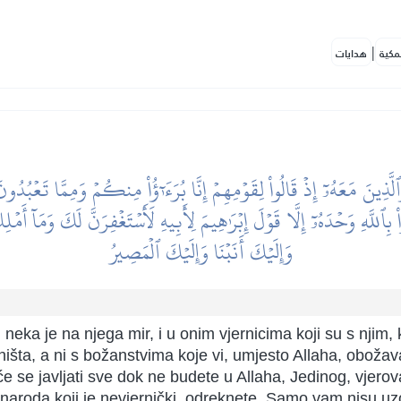
|
مكية
هدايات
َّذِينَ مَعَهُۥٓ إِذۡ قَالُواْ لِقَوۡمِهِمۡ إِنَّا بُرَءَٰٓؤُاْ مِنكُمۡ وَمِمَّا تَعۡب
ْ بِٱللَّهِ وَحۡدَهُۥٓ إِلَّا قَوۡلَ إِبۡرَٰهِيمَ لِأَبِيهِ لَأَسۡتَغۡفِرَنَّ لَكَ وَمَآ أَم
وَإِلَيۡكَ أَنَبۡنَا وَإِلَيۡكَ ٱلۡمَصِيرُ
, neka je na njega mir, i u onim vjernicima koji su s njim
ništa, a ni s božanstvima koje vi, umjesto Allaha, obožav
će se javljati sve dok ne budete u Allaha, Jedinog, vjerov
naroda koji je nevjernički, odreknete. Samo vam nisu uzo