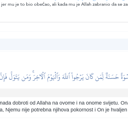
jer mu je to bio obećao, ali kada mu je Allah zabranio da se za
ٌ حَسَنَةٞ لِّمَن كَانَ يَرۡجُواْ ٱللَّهَ وَٱلۡيَوۡمَ ٱلۡأٓخِرَۚ وَمَن يَتَوَلَّ فَإِنَّ 
 nada dobroti od Allaha na ovome i na onome svijetu. Onaj
a, Njemu nije potrebna njihova pokornost i On je hvaljen