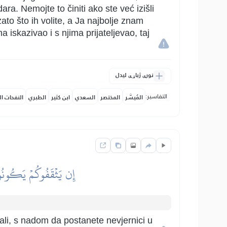
a. Nemojte to činiti ako ste već izišli
to što ih volite, a Ja najbolje znam
a iskazivao i s njima prijateljevao, taj
نورې ژباړې لیدل
التفاسير:
المُيسَّر
المختصر
السعدي
ابن كثير
الطبري
النفحات ال
إِن يَثۡقَفُوكُمۡ يَكُونُواْ 
eđali, s nadom da postanete nevjernici u