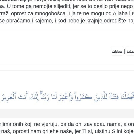
a. U tome ga nemojte slijediti, jer se to desilo prije neg
 traži oprost za mnogobošca. I ja te ne mogu od Allaha 
se obraćamo i kajemo, i kod Tebe je krajnje odredište n
|
مكية
هدايات
تَجۡعَلۡنَا فِتۡنَةٗ لِّلَّذِينَ كَفَرُواْ وَٱغۡفِرۡ لَنَا رَبَّنَآۖ إِنَّكَ أَنتَ ٱلۡعَزِيز
ima onih koji ne vjeruju, pa da oni zavladau nama, a onda
, oprosti nam grijehe naše, jer Ti si, uistinu Silni koje