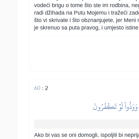
vodeći brigu o tome što ste im rodbina, neg
radi džihada na Putu Mojemu i tražeći zado
što vi skrivate i što obznanjujete, jer Meni 
je skrenuo sa puta pravog, i umjesto istine
60
:
2
 وَوَدُّواْ لَوۡ تَكۡفُرُونَ
Ako bi vas se oni domogli, ispoljili bi nepr