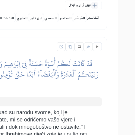
نورې ژباړې لیدل
التفاسير:
المُيسَّر
المختصر
السعدي
ابن كثير
الطبري
النفحات ال
قَدۡ كَانَتۡ لَكُمۡ أُسۡوَةٌ حَسَنَةٞ فِيٓ إِبۡرَٰهِيمَ وَٱل
وَبَيۡنَكُمُ ٱلۡعَدَٰوَةُ وَٱلۡبَغۡضَآءُ أَبَدًا حَتَّىٰ تُؤۡمِنُوا
, kad su narodu svome, koji je
ate, mi se odričemo vaše vjere i
ali i dok mnogoboštvo ne ostavite." I
r Ibrahimove riječi koje je uputio ocu