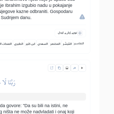
o je Ibrahim izgubio nadu u pokajanje
i Njegove kazne odbraniti. Gospodaru
a Sudnjem danu.
نورې ژباړې لیدل
التفاسير:
المُيسَّر
المختصر
السعدي
ابن كثير
الطبري
النفحات ال
رَبَّنَا لَا 
 govore: "Da su bili na istini, ne
g ništa ne može nadvladati i onaj koji