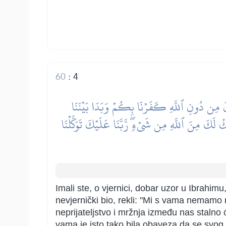
60
:
4
ُدُونَ مِن دُونِ ٱللَّهِ كَفَرۡنَا بِكُمۡ وَبَدَا بَيۡنَنَا
ۡلِكُ لَكَ مِنَ ٱللَّهِ مِن شَيۡءٖۖ رَّبَّنَا عَلَيۡكَ تَوَكَّلۡنَا
Imali ste, o vjernici, dobar uzor u Ibrahimu
nevjernički bio, rekli: "Mi s vama nemamo 
neprijateljstvo i mržnja između nas stalno 
vama je isto tako bila obaveza da se svog 