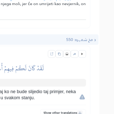
 njega moli, jer će on umrijeti kao nevjernik, on
د مخ شمېره: 550
لَقَدۡ كَانَ لَكُمۡ فِيهِمۡ أُسۡوَة
 ko ne bude slijedio taj primjer, neka
 u svakom stanju.
Show other translations