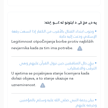
په دې مخ کې د ایتونو له ګټو څخه:
• وجوب ابتداء القتال بالأقرب من الكفار إذا اتسعت رقعة
الإسلام، ودعت إليه حاجة.
Legitimnost otpočinjanja borbe protiv najbližih
nevjernika kada za tim ima potrebe.
• بيان حال المنافقين حين نزول القرآن عليهم وهي
الترقُّب والاضطراب.
U ajetima se pojašnjava stanje licemjera kada
dolazi objava, a to stanje ukazuje na
uznemirenost.
• بيان رحمة النبي صلى الله عليه وسلم بالمؤمنين
وحرصه عليهم.