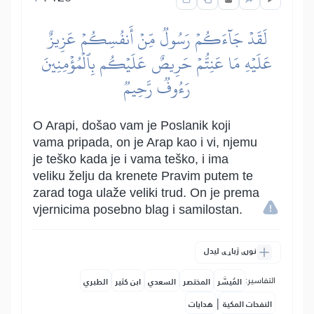
لَقَدۡ جَآءَكُمۡ رَسُولٞ مِّنۡ أَنفُسِكُمۡ عَزِيزٌ
عَلَيۡهِ مَا عَنِتُّمۡ حَرِيصٌ عَلَيۡكُم بِٱلۡمُؤۡمِنِينَ
رَءُوفٞ رَّحِيمٞ
O Arapi, došao vam je Poslanik koji
vama pripada, on je Arap kao i vi, njemu
je teško kada je i vama teško, i ima
veliku želju da krenete Pravim putem te
zarad toga ulaže veliki trud. On je prema
vjernicima posebno blag i samilostan.
نورې ژباړې لیدل
التفاسير:
المُيسَّر
المختصر
السعدي
ابن كثير
الطبري
|
النفحات المكية
هدايات