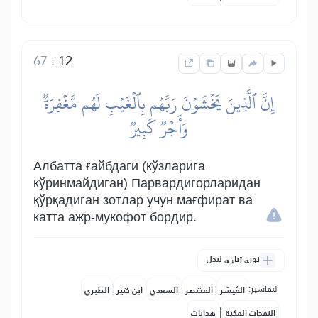
67
:
12
إِنَّ ٱلَّذِينَ يَخۡشَوۡنَ رَبَّهُم بِٱلۡغَيۡبِ لَهُم مَّغۡفِرَةٞ
وَأَجۡرٞ كَبِيرٞ
Албатта ғайбдаги (кўзларига
кўринмайдиган) Парвардигорларидан
қўрқадиган зотлар учун мағфират ва
катта ажр-мукофот бордир.
نورې ژباړې لیدل
التفاسير:
المُيسَّر
المختصر
السعدي
ابن كثير
الطبري
|
النفحات المكية
هدايات