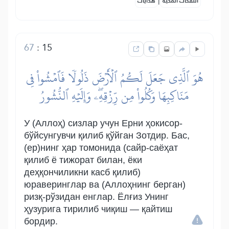
النفحات المكية
هدايات
67
:
15
هُوَ ٱلَّذِي جَعَلَ لَكُمُ ٱلۡأَرۡضَ ذَلُولٗا فَٱمۡشُواْ فِي
مَنَاكِبِهَا وَكُلُواْ مِن رِّزۡقِهِۦۖ وَإِلَيۡهِ ٱلنُّشُورُ
У (Аллоҳ) сизлар учун Ерни ҳокисор-
бўйсунгувчи қилиб қўйган Зотдир. Бас,
(ер)нинг ҳар томонида (сайр-саёҳат
қилиб ё тижорат билан, ёки
деҳқончиликни касб қилиб)
юраверинглар ва (Аллоҳнинг берган)
ризқ-рўзидан енглар. Ёлғиз Унинг
ҳузурига тирилиб чиқиш — қайтиш
бордир.