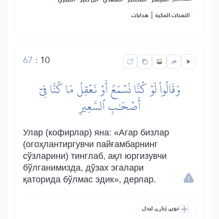
|
النفحات المكية
هدايات
67
:
10
وَقَالُواْ لَوۡ كُنَّا نَسۡمَعُ أَوۡ نَعۡقِلُ مَا كُنَّا فِيٓ
أَصۡحَٰبِ ٱلسَّعِيرِ
Улар (кофирлар) яна: «Агар бизлар
(огоҳлантиргувчи пайғамбарнинг
сўзларини) тинглаб, ақл юргизувчи
бўлганимизда, дўзах эгалари
қаторида бўлмас эдик», дерлар.
نورې ژباړې لیدل