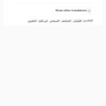
Show other translations
التفاسير:
المُيسَّر
المختصر
السعدي
ابن كثير
الطبري
|
النفحات المكية
هدايات
67
:
16
ءَأَمِنتُم مَّن فِي ٱلسَّمَآءِ أَن يَخۡسِفَ بِكُمُ
ٱلۡأَرۡضَ فَإِذَا هِيَ تَمُورُ
(Эй Макка кофирлари,) ё сизлар
(кофирлигингизда оёқ тираб
тураверсангизлар,) осмондаги Зот
сизларни Ерга юттириб юборишидан,