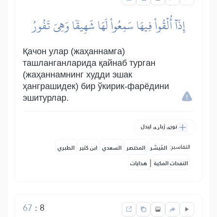
إِذَآ أُلۡقُواْ فِيهَا سَمِعُواْ لَهَا شَهِيقٗا وَهِيَ تَفُورُ
Қачон улар (жаҳаннамга)
ташланганларида қайнаб турган
(жаҳаннамнинг худди эшак
ҳанграшидек) бир ўкирик-фарёдини
эшитурлар.
نورې ژباړې لیدل
التفاسير:
المُيسَّر
المختصر
السعدي
ابن كثير
الطبري
|
النفحات المكية
هدايات
67
:
8