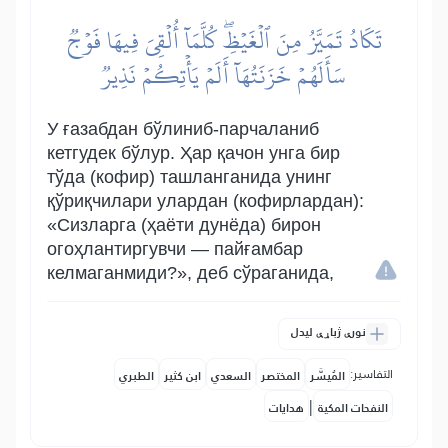
تَكَادُ تَمَيَّزُ مِنَ ٱلۡغَيۡظِۖ كُلَّمَآ أُلۡقِيَ فِيهَا فَوۡجٞ
سَأَلَهُمۡ خَزَنَتُهَآ أَلَمۡ يَأۡتِكُمۡ نَذِيرٞ
У ғазабдан бўлиниб-парчаланиб
кетгудек бўлур. Ҳар қачон унга бир
тўда (кофир) ташланганида унинг
қўриқчилари улардан (кофирлардан):
«Сизларга (ҳаёти дунёда) бирон
огоҳлантиргувчи — пайғамбар
келмаганмиди?», деб сўраганида,
نورې ژباړې لیدل
التفاسير:
المُيسَّر
المختصر
السعدي
ابن كثير
الطبري
|
النفحات المكية
هدايات