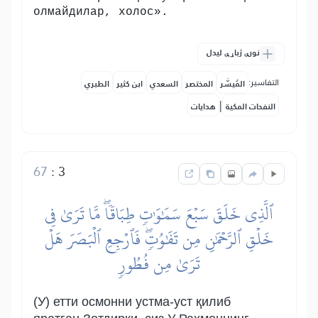
олмайдилар, холос».
نورې ژباړې لیدل
التفاسير:
المُيسَّر
المختصر
السعدي
ابن كثير
الطبري
|
النفحات المكية
هدايات
67
:
3
ٱلَّذِي خَلَقَ سَبۡعَ سَمَٰوَٰتٖ طِبَاقٗاۖ مَّا تَرَىٰ فِي
خَلۡقِ ٱلرَّحۡمَٰنِ مِن تَفَٰوُتٖۖ فَٱرۡجِعِ ٱلۡبَصَرَ هَلۡ
تَرَىٰ مِن فُطُورٖ
(У) етти осмонни устма-уст қилиб