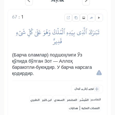
67
:
1
تَبَٰرَكَ ٱلَّذِي بِيَدِهِ ٱلۡمُلۡكُ وَهُوَ عَلَىٰ كُلِّ شَيۡءٖ
قَدِيرٌ
(Барча оламлар) подшоҳлиги Ўз
қўлида бўлган Зот — Аллоҳ
баракотли-буюкдир. У барча нарсага
қодирдир.
نورې ژباړې لیدل
التفاسير:
المُيسَّر
المختصر
السعدي
ابن كثير
الطبري
|
النفحات المكية
هدايات