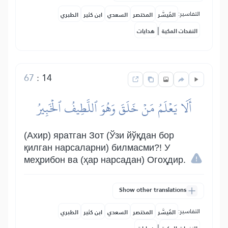
التفاسير:
المُيسَّر
المختصر
السعدي
ابن كثير
الطبري
|
النفحات المكية
هدايات
67
:
14
أَلَا يَعۡلَمُ مَنۡ خَلَقَ وَهُوَ ٱللَّطِيفُ ٱلۡخَبِيرُ
(Ахир) яратган Зот (Ўзи йўқдан бор
қилган нарсаларни) билмасми?! У
меҳрибон ва (ҳар нарсадан) Огоҳдир.
Show other translations
التفاسير:
المُيسَّر
المختصر
السعدي
ابن كثير
الطبري
|