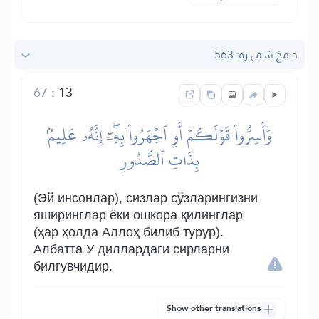
د مخ شمېره: 563
67
:
13
وَأَسِرُّواْ قَوۡلَكُمۡ أَوِ ٱجۡهَرُواْ بِهِۦٓۖ إِنَّهُۥ عَلِيمُۢ
بِذَاتِ ٱلصُّدُورِ
(Эй инсонлар), сизлар сўзларингизни
яширинглар ёки ошкора қилинглар
(ҳар ҳолда Аллоҳ билиб турур).
Албатта У диллардаги сирларни
билгувчидир.
Show other translations