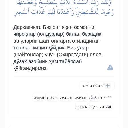
وَلَقَدۡ زَيَّنَّا ٱلسَّمَآءَ ٱلدُّنۡيَا بِمَصَٰبِيحَ وَجَعَلۡنَٰهَا
رُجُومٗا لِّلشَّيَٰطِينِۖ وَأَعۡتَدۡنَا لَهُمۡ عَذَابَ ٱلسَّعِيرِ
Дарҳақиқат, Биз энг яқин осмонни
чироқлар (юлдузлар) билан безадик
ва уларни шайтонларга отиладиган
тошлар қилиб қўйдик. Биз улар
(шайтонлар) учун (Охиратдаги) олов-
дўзах азобини ҳам тайёрлаб
қўйгандирмиз.
نورې ژباړې لیدل
التفاسير:
المُيسَّر
المختصر
السعدي
ابن كثير
الطبري
|
النفحات المكية
هدايات