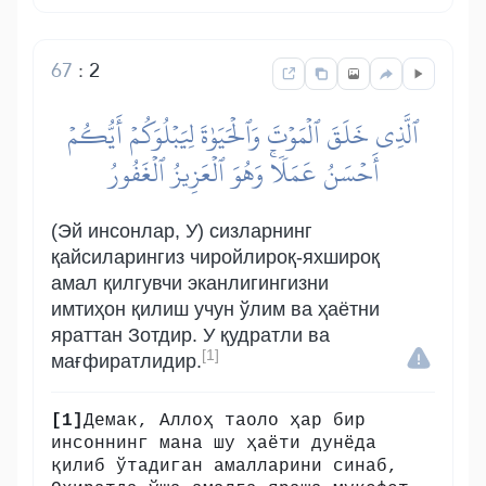
67
:
2
ٱلَّذِي خَلَقَ ٱلۡمَوۡتَ وَٱلۡحَيَوٰةَ لِيَبۡلُوَكُمۡ أَيُّكُمۡ
أَحۡسَنُ عَمَلٗاۚ وَهُوَ ٱلۡعَزِيزُ ٱلۡغَفُورُ
(Эй инсонлар, У) сизларнинг
қайсиларингиз чиройлироқ-яхшироқ
амал қилгувчи эканлигингизни
имтиҳон қилиш учун ўлим ва ҳаётни
яраттан Зотдир. У қудратли ва
[1]
мағфиратлидир.
[1]
Демак, Аллоҳ таоло ҳар бир
инсоннинг мана шу ҳаёти дунёда
қилиб ўтадиган амалларини синаб,