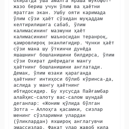
Охиратда ўша амалга яраша мукофот-
жазо бериш учун ўлим ва ҳаётни
яратган экан. Ушбу ояти каримада
ўлим сўзи ҳаёт сўзидан муқаддам
келтирилишига сабаб, ўлим
калимасининг мазмуни ҳаёт
калимасининг маъносидан теранроқ,
қамровлироқ эканлигидир. Чунки ҳаёт
сўзи мана шу ўткинчи дунёда
яшашнинг бошланишини билдирса, ўлим
сўзи Охират диёридаги мангу
ҳаётнинг бошланишини англатади.
Демак, ўлим юзаки қараганда
ҳаётнинг интиҳоси бўлиб кўринса-да,
аслида у мангу ҳаётнинг
ибтидосидир. Бу хусусда Пайғамбар
алайҳис-салоту вас-салом шундай
деганлар: «Жоним қўлида бўлган
Зотга — Аллоҳга қасамки, сизлар
менинг сўзларимни улардан
(ўликлардан) яхшироқ англагувчи
эмассизлар. Фақат улар жавоб қила