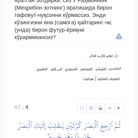
яратган Зотдирки, сиз У Раҳмоннинг
(Меҳрибон зотнинг) яратишида бирон
тафовут-нуқсонни кўрмассиз. Энди
кўзингизни яна (самога) қайтаринг-чи,
(унда) бирон футур-ёриқни
кўрармикансиз?
نورې ژباړې لیدل
التفاسير:
المُيسَّر
المختصر
السعدي
ابن كثير
الطبري
|
النفحات المكية
هدايات
67
:
4
ثُمَّ ٱرۡجِعِ ٱلۡبَصَرَ كَرَّتَيۡنِ يَنقَلِبۡ إِلَيۡكَ ٱلۡبَصَرُ
خَاسِئٗا وَهُوَ حَسِيرٞ