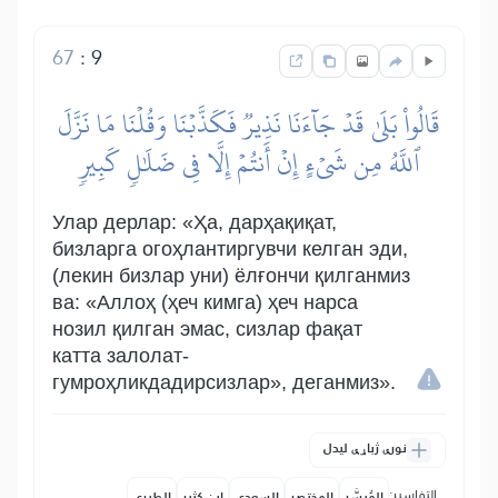
67
:
9
قَالُواْ بَلَىٰ قَدۡ جَآءَنَا نَذِيرٞ فَكَذَّبۡنَا وَقُلۡنَا مَا نَزَّلَ
ٱللَّهُ مِن شَيۡءٍ إِنۡ أَنتُمۡ إِلَّا فِي ضَلَٰلٖ كَبِيرٖ
Улар дерлар: «Ҳа, дарҳақиқат,
бизларга огоҳлантиргувчи келган эди,
(лекин бизлар уни) ёлғончи қилганмиз
ва: «Аллоҳ (ҳеч кимга) ҳеч нарса
нозил қилган эмас, сизлар фақат
катта залолат-
гумроҳликдадирсизлар», деганмиз».
نورې ژباړې لیدل
التفاسير:
المُيسَّر
المختصر
السعدي
ابن كثير
الطبري