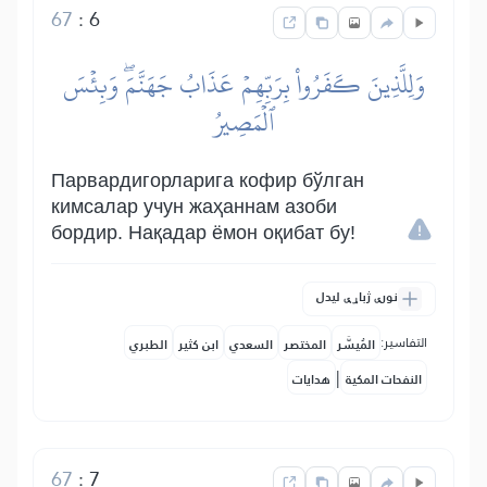
67
:
6
وَلِلَّذِينَ كَفَرُواْ بِرَبِّهِمۡ عَذَابُ جَهَنَّمَۖ وَبِئۡسَ
ٱلۡمَصِيرُ
Парвардигорларига кофир бўлган
кимсалар учун жаҳаннам азоби
бордир. Нақадар ёмон оқибат бу!
نورې ژباړې لیدل
التفاسير:
المُيسَّر
المختصر
السعدي
ابن كثير
الطبري
|
النفحات المكية
هدايات
67
:
7