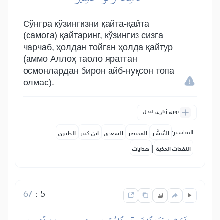
Сўнгра кўзингизни қайта-қайта
(самога) қайтаринг, кўзингиз сизга
чарчаб, ҳолдан тойган ҳолда қайтур
(аммо Аллоҳ таоло яратган
осмонлардан бирон айб-нуқсон топа
олмас).
نورې ژباړې لیدل
التفاسير:
المُيسَّر
المختصر
السعدي
ابن كثير
الطبري
|
النفحات المكية
هدايات
67
:
5