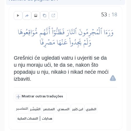
53
:
18
وَرَءَا ٱلۡمُجۡرِمُونَ ٱلنَّارَ فَظَنُّوٓاْ أَنَّهُم مُّوَاقِعُوهَا
وَلَمۡ يَجِدُواْ عَنۡهَا مَصۡرِفٗا
Grešnici će ugledati vatru i uvjeriti se da
u nju moraju ući, te da se, nakon što
popadaju u nju, nikako i nikad neće moći
izbaviti.
Mostrar outras traduções
التفاسير:
الطبري
ابن كثير
السعدي
المختصر
المُيسَّر
|
هدايات
النفحات المكية