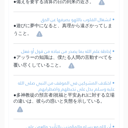
●備えを要する清算の日の到来の近さ。
• انشغال القلوب باللهو يصرفها عن الحق.
●遊びに夢中になると、真理から遠ざかってしま
うこと。
• إحاطة علم الله بما يصدر من عباده من قول أو فعل.
●アッラーの知識は、僕たる人間の言動すべてを
覆い尽くしていること。
• اختلاف المشركين في الموقف من النبي صلى الله
عليه وسلم يدل على تخبطهم واضطرابهم.
●多神教徒の預言者(祝福と平安あれ)に対する立場
の違いは、彼らの惑いと失態を示している。
• أن الله مع رسله والمؤمنين بالتأييد والعون على