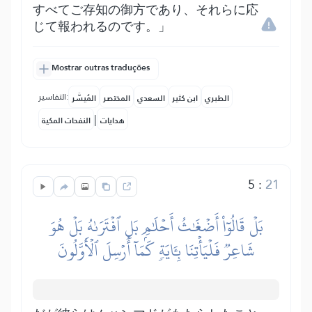
すべてご存知の御方であり、それらに応
じて報われるのです。」
Mostrar outras traduções
التفاسير:
الطبري
ابن كثير
السعدي
المختصر
المُيسَّر
|
هدايات
النفحات المكية
5
:
21
بَلۡ قَالُوٓاْ أَضۡغَٰثُ أَحۡلَٰمِۭ بَلِ ٱفۡتَرَىٰهُ بَلۡ هُوَ
شَاعِرٞ فَلۡيَأۡتِنَا بِـَٔايَةٖ كَمَآ أُرۡسِلَ ٱلۡأَوَّلُونَ