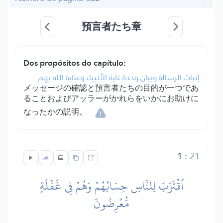
預言者たち章
Dos propósitos do capítulo:
إثبات الرسالة وبيان وحدة غاية الأنبياء وعناية الله بهم.
メッセージの確認と預言者たちの目的が一つであ
ることおよびアッラーがかれらをいかにお助けに
なったかの説明。
1
:
21
ٱقۡتَرَبَ لِلنَّاسِ حِسَابُهُمۡ وَهُمۡ فِي غَفۡلَةٖ
مُّعۡرِضُونَ