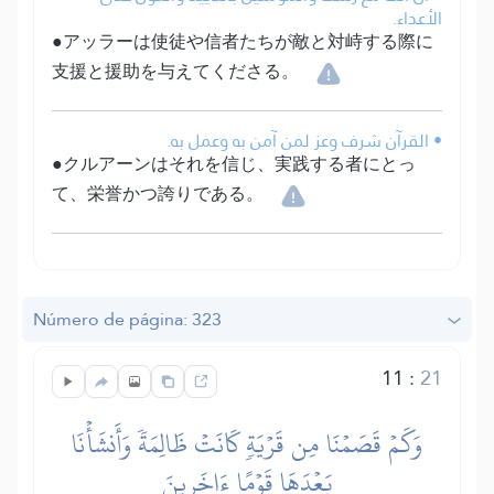
الأعداء.
●アッラーは使徒や信者たちが敵と対峙する際に
支援と援助を与えてくださる。
• القرآن شرف وعز لمن آمن به وعمل به.
●クルアーンはそれを信じ、実践する者にとっ
て、栄誉かつ誇りである。
Número de página: 323
11
:
21
وَكَمۡ قَصَمۡنَا مِن قَرۡيَةٖ كَانَتۡ ظَالِمَةٗ وَأَنشَأۡنَا
بَعۡدَهَا قَوۡمًا ءَاخَرِينَ