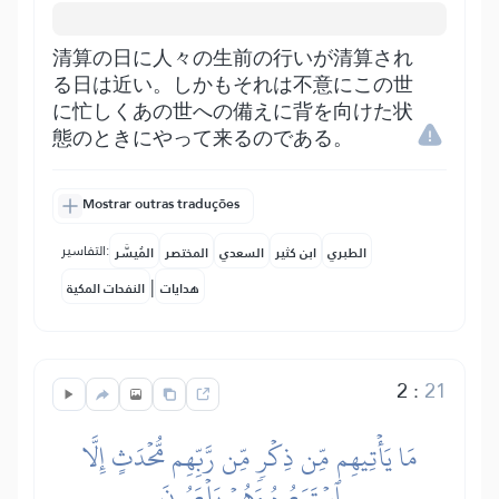
清算の日に人々の生前の行いが清算され
る日は近い。しかもそれは不意にこの世
に忙しくあの世への備えに背を向けた状
態のときにやって来るのである。
Mostrar outras traduções
التفاسير:
الطبري
ابن كثير
السعدي
المختصر
المُيسَّر
|
هدايات
النفحات المكية
2
:
21
مَا يَأۡتِيهِم مِّن ذِكۡرٖ مِّن رَّبِّهِم مُّحۡدَثٍ إِلَّا
ٱسۡتَمَعُوهُ وَهُمۡ يَلۡعَبُونَ