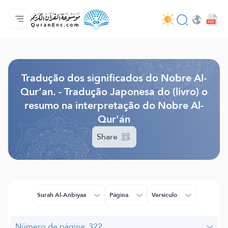
Página inicial
Índice de tradução
Audio
Serviços para desenvolvedores - API
Acerca do projeto
Contacta-nos
Idioma
Browse Old Version
Tradução dos significados do Nobre Al-
Qur’an. - Tradução Japonesa do (livro) o
resumo na interpretação do Nobre Al-
Qur'án
Share
Surah Al-Anbiyaa
Página
Versículo
Número de página: 322