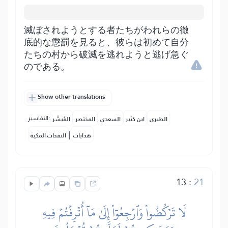
滅ぼされようとする者たちがわれらの徹
底的な懲罰を見ると、彼らは初めて自分
たちの村から破滅を逃れようと逃げ急ぐ
のである。
Show other translations
التفاسير:
الطبري
ابن كثير
السعدي
المختصر
المُيسَّر
|
هدايات
النفحات المكية
13
:
21
لَا تَرۡكُضُواْ وَٱرۡجِعُوٓاْ إِلَىٰ مَآ أُتۡرِفۡتُمۡ فِيهِ