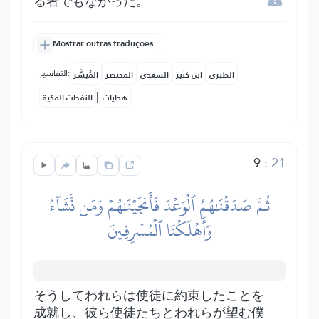
る者でもなかった。
Mostrar outras traduções
التفاسير:
الطبري
ابن كثير
السعدي
المختصر
المُيسَّر
|
هدايات
النفحات المكية
9
:
21
ثُمَّ صَدَقۡنَٰهُمُ ٱلۡوَعۡدَ فَأَنجَيۡنَٰهُمۡ وَمَن نَّشَآءُ
وَأَهۡلَكۡنَا ٱلۡمُسۡرِفِينَ
そうしてわれらは使徒に約束したことを
成就し、彼ら使徒たちとわれらが望む僕