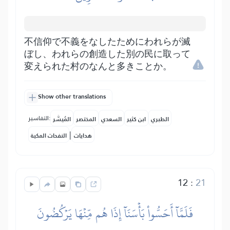
不信仰で不義をなしたためにわれらが滅
ぼし、われらの創造した別の民に取って
変えられた村のなんと多きことか。
Show other translations
التفاسير:
الطبري
ابن كثير
السعدي
المختصر
المُيسَّر
|
هدايات
النفحات المكية
12
:
21
فَلَمَّآ أَحَسُّواْ بَأۡسَنَآ إِذَا هُم مِّنۡهَا يَرۡكُضُونَ