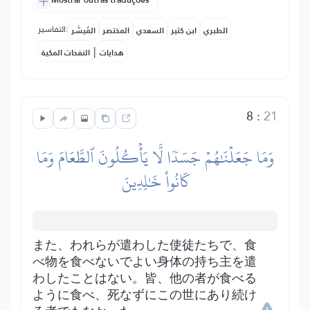
Mostrar outras traduções
التفاسير:
الطبري
ابن كثير
السعدي
المختصر
المُيسَّر
|
هدايات
النفحات المكية
8
:
21
وَمَا جَعَلۡنَٰهُمۡ جَسَدٗا لَّا يَأۡكُلُونَ ٱلطَّعَامَ وَمَا
كَانُواْ خَٰلِدِينَ
また、われらが遣わした使徒たちで、食
べ物を食べないでよい身体の持ち主を遣
わしたことはない。皆、他の者が食べる
ように食べ、死なずにこの世にあり続け