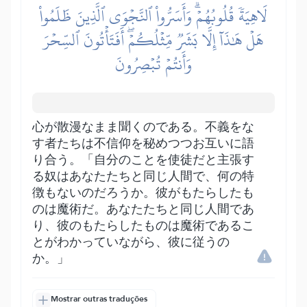
لَاهِيَةٗ قُلُوبُهُمۡۗ وَأَسَرُّواْ ٱلنَّجۡوَى ٱلَّذِينَ ظَلَمُواْ
هَلۡ هَٰذَآ إِلَّا بَشَرٞ مِّثۡلُكُمۡۖ أَفَتَأۡتُونَ ٱلسِّحۡرَ
وَأَنتُمۡ تُبۡصِرُونَ
心が散漫なまま聞くのである。不義をな
す者たちは不信仰を秘めつつお互いに語
り合う。「自分のことを使徒だと主張す
る奴はあなたたちと同じ人間で、何の特
徴もないのだろうか。彼がもたらしたも
のは魔術だ。あなたたちと同じ人間であ
り、彼のもたらしたものは魔術であるこ
とがわかっていながら、彼に従うの
か。」
Mostrar outras traduções