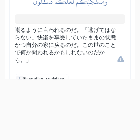
وَمَسَٰكِنِكُمۡ لَعَلَّكُمۡ تُسۡـَٔلُونَ
嘲るように言われるのだ。「逃げてはな
らない。快楽を享受していたままの状態
かつ自分の家に戻るのだ。この世のこと
で何か問われるかもしれないのだか
ら。」
Show other translations
التفاسير:
الطبري
ابن كثير
السعدي
المختصر
المُيسَّر
|
هدايات
النفحات المكية
14
:
21