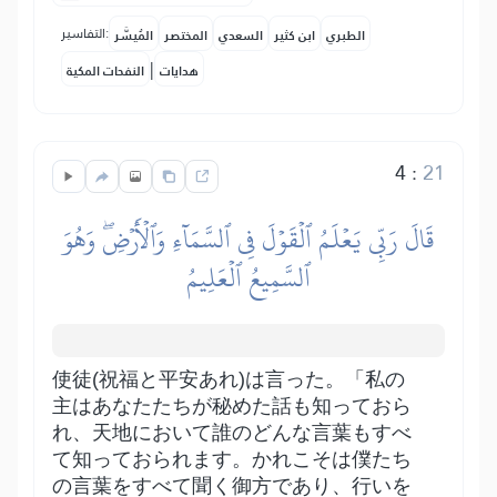
التفاسير:
الطبري
ابن كثير
السعدي
المختصر
المُيسَّر
|
هدايات
النفحات المكية
4
:
21
قَالَ رَبِّي يَعۡلَمُ ٱلۡقَوۡلَ فِي ٱلسَّمَآءِ وَٱلۡأَرۡضِۖ وَهُوَ
ٱلسَّمِيعُ ٱلۡعَلِيمُ
使徒(祝福と平安あれ)は言った。「私の
主はあなたたちが秘めた話も知っておら
れ、天地において誰のどんな言葉もすべ
て知っておられます。かれこそは僕たち
の言葉をすべて聞く御方であり、行いを