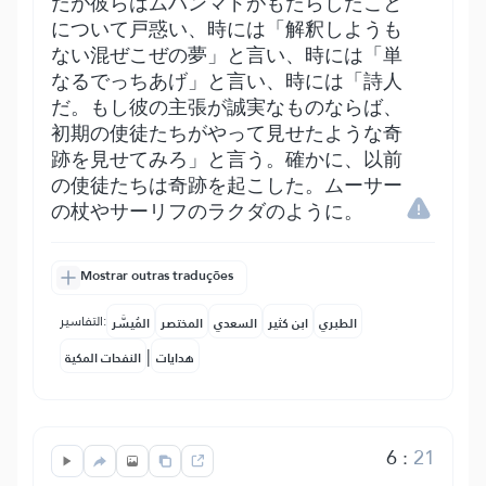
だが彼らはムハンマドがもたらしたこと
について戸惑い、時には「解釈しようも
ない混ぜこぜの夢」と言い、時には「単
なるでっちあげ」と言い、時には「詩人
だ。もし彼の主張が誠実なものならば、
初期の使徒たちがやって見せたような奇
跡を見せてみろ」と言う。確かに、以前
の使徒たちは奇跡を起こした。ムーサー
の杖やサーリフのラクダのように。
Mostrar outras traduções
التفاسير:
الطبري
ابن كثير
السعدي
المختصر
المُيسَّر
|
هدايات
النفحات المكية
6
:
21