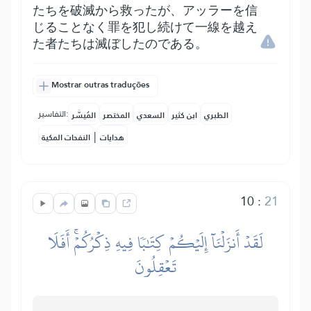
たちを破滅から救ったが、アッラーを信
じることなく罪を犯し続けて一線を越え
た者たちは滅ぼしたのである。
Mostrar outras traduções
التفاسير:
الطبري
ابن كثير
السعدي
المختصر
المُيسَّر
|
هدايات
النفحات المكية
10
:
21
لَقَدۡ أَنزَلۡنَآ إِلَيۡكُمۡ كِتَٰبٗا فِيهِ ذِكۡرُكُمۡۚ أَفَلَا
تَعۡقِلُونَ