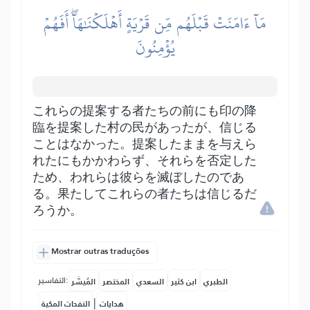
مَآ ءَامَنَتۡ قَبۡلَهُم مِّن قَرۡيَةٍ أَهۡلَكۡنَٰهَآۖ أَفَهُمۡ
يُؤۡمِنُونَ
これらの提案する者たちの前にも印の降
臨を提案した村の民があったが、信じる
ことはなかった。提案したままを与えら
れたにもかかわらず、それらを否定した
ため、われらは彼らを滅ぼしたのであ
る。果たしてこれらの者たちは信じるだ
ろうか。
Mostrar outras traduções
التفاسير:
الطبري
ابن كثير
السعدي
المختصر
المُيسَّر
|
هدايات
النفحات المكية