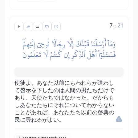
7
:
21
وَمَآ أَرۡسَلۡنَا قَبۡلَكَ إِلَّا رِجَالٗا نُّوحِيٓ إِلَيۡهِمۡۖ
فَسۡـَٔلُوٓاْ أَهۡلَ ٱلذِّكۡرِ إِن كُنتُمۡ لَا تَعۡلَمُونَ
使徒よ、あなた以前にもわれらが遣わし
て啓示を下したのは人間の男たちだけで
あり、天使たちではなかった。だからも
しあなたたちにそれについてわからない
ことがあれば、あなたたち以前の啓典の
民に尋ねるがよい。