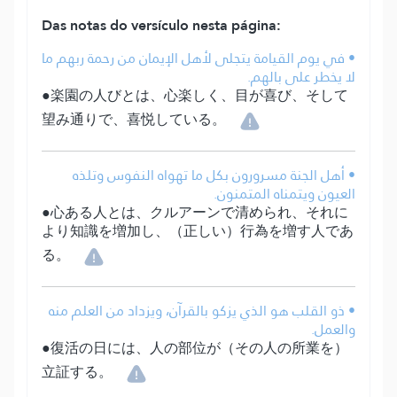
Das notas do versículo nesta página:
• في يوم القيامة يتجلى لأهل الإيمان من رحمة ربهم ما
لا يخطر على بالهم.
●楽園の人びとは、心楽しく、目が喜び、そして
望み通りで、喜悦している。
• أهل الجنة مسرورون بكل ما تهواه النفوس وتلذه
العيون ويتمناه المتمنون.
●心ある人とは、クルアーンで清められ、それに
より知識を増加し、（正しい）行為を増す人であ
る。
• ذو القلب هو الذي يزكو بالقرآن، ويزداد من العلم منه
والعمل.
●復活の日には、人の部位が（その人の所業を）
立証する。