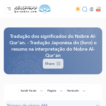
Página inicial
Índice de tradução
Audio
Serviços para desenvolvedores - API
Acerca do projeto
Contacta-nos
Idioma
Browse Old Version
Tradução dos significados do Nobre Al-
Qur’an. - Tradução Japonesa do (livro) o
resumo na interpretação do Nobre Al-
Qur'án
Share
Surah Ya-sin
Página
Versículo
Número de página: 444