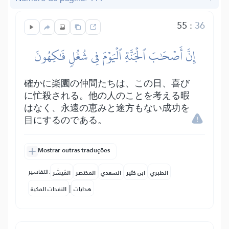
55
:
36
إِنَّ أَصۡحَٰبَ ٱلۡجَنَّةِ ٱلۡيَوۡمَ فِي شُغُلٖ فَٰكِهُونَ
確かに楽園の仲間たちは、この日、喜び
に忙殺される。他の人のことを考える暇
はなく、永遠の恵みと途方もない成功を
目にするのである。
Mostrar outras traduções
التفاسير:
الطبري
ابن كثير
السعدي
المختصر
المُيسَّر
|
هدايات
النفحات المكية