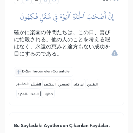
إِنَّ أَصۡحَٰبَ ٱلۡجَنَّةِ ٱلۡيَوۡمَ فِي شُغُلٖ فَٰكِهُونَ
確かに楽園の仲間たちは、この日、喜び
に忙殺される。他の人のことを考える暇
はなく、永遠の恵みと途方もない成功を
目にするのである。
Diğer Tercümeleri Görüntüle
التفاسير:
الطبري
ابن كثير
السعدي
المختصر
المُيسَّر
|
هدايات
النفحات المكية
Bu Sayfadaki Ayetlerden Çıkarılan Faydalar: