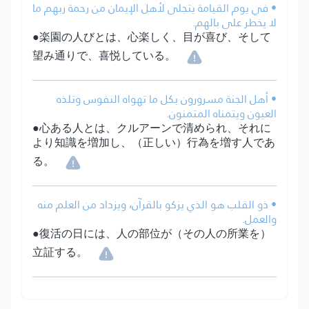
• في يوم القيامة يتجلى لأهل الإيمان من رحمة ربهم ما
لا يخطر على بالهم.
●楽園の人びとは、心楽しく、目が喜び、そして
望み通りで、喜悦している。
• أهل الجنة مسرورون بكل ما تهواه النفوس وتلذه
العيون ويتمناه المتمنون.
●心ある人とは、クルアーンで清められ、それに
より知識を増加し、（正しい）行為を増す人であ
る。
• ذو القلب هو الذي يزكو بالقرآن، ويزداد من العلم منه
والعمل.
●復活の日には、人の部位が（その人の所業を）
立証する。