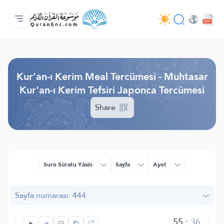
Anasayfa
Mealler Fihristi
Audio
Geliştirici Hizmetleri - API
Proje Hakkında
Biz bilen hab
Geçerli dil
Browse Old Version
Kur'an-ı Kerim Meal Tercümesi - Muhtasar
Kur'an-ı Kerim Tefsiri Japonca Tercümesi
Share
Sure Sûratu Yâsîn
Sayfa
Ayet
Sayfa numarası: 444
55
:
36