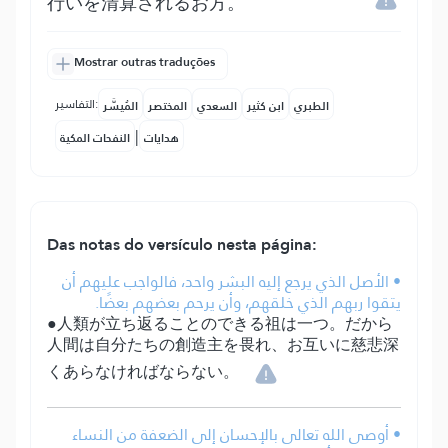
行いを清算されるお方。
Mostrar outras traduções
التفاسير:
الطبري
ابن كثير
السعدي
المختصر
المُيسَّر
|
هدايات
النفحات المكية
Das notas do versículo nesta página:
• الأصل الذي يرجع إليه البشر واحد، فالواجب عليهم أن
يتقوا ربهم الذي خلقهم، وأن يرحم بعضهم بعضًا.
●人類が立ち返ることのできる祖は一つ。だから
人間は自分たちの創造主を畏れ、お互いに慈悲深
くあらなければならない。
• أوصى الله تعالى بالإحسان إلى الضعفة من النساء