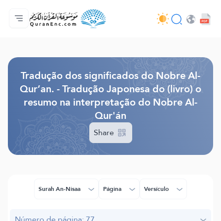
Página inicial
Índice de tradução
Audio
Serviços para desenvolvedores - API
Acerca do projeto
Contacta-nos
Idioma
Browse Old Version
Tradução dos significados do Nobre Al-
Qur’an. - Tradução Japonesa do (livro) o
resumo na interpretação do Nobre Al-
Qur'án
Share
Surah An-Nisaa
Página
Versículo
Número de página: 77