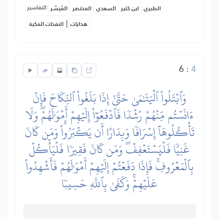
التفاسير:
الطبري
ابن كثير
السعدي
المختصر
المُيسَّر
|
هدايات
النفحات المكية
6
:
4
وَٱبۡتَلُواْ ٱلۡيَتَٰمَىٰ حَتَّىٰٓ إِذَا بَلَغُواْ ٱلنِّكَاحَ فَإِنۡ
ءَانَسۡتُم مِّنۡهُمۡ رُشۡدٗا فَٱدۡفَعُوٓاْ إِلَيۡهِمۡ أَمۡوَٰلَهُمۡۖ وَلَا
تَأۡكُلُوهَآ إِسۡرَافٗا وَبِدَارًا أَن يَكۡبَرُواْۚ وَمَن كَانَ
غَنِيّٗا فَلۡيَسۡتَعۡفِفۡۖ وَمَن كَانَ فَقِيرٗا فَلۡيَأۡكُلۡ
بِٱلۡمَعۡرُوفِۚ فَإِذَا دَفَعۡتُمۡ إِلَيۡهِمۡ أَمۡوَٰلَهُمۡ فَأَشۡهِدُواْ
عَلَيۡهِمۡۚ وَكَفَىٰ بِٱللَّهِ حَسِيبٗا