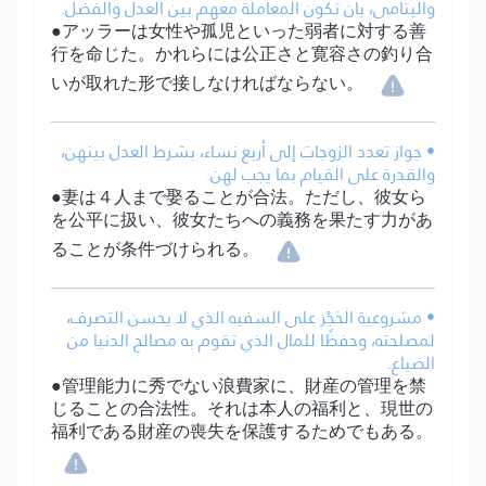
واليتامى، بأن تكون المعاملة معهم بين العدل والفضل.
●アッラーは女性や孤児といった弱者に対する善
行を命じた。かれらには公正さと寛容さの釣り合
いが取れた形で接しなければならない。
• جواز تعدد الزوجات إلى أربع نساء، بشرط العدل بينهن،
والقدرة على القيام بما يجب لهن.
●妻は４人まで娶ることが合法。ただし、彼女ら
を公平に扱い、彼女たちへの義務を果たす力があ
ることが条件づけられる。
• مشروعية الحَجْر على السفيه الذي لا يحسن التصرف،
لمصلحته، وحفظًا للمال الذي تقوم به مصالح الدنيا من
الضياع.
●管理能力に秀でない浪費家に、財産の管理を禁
じることの合法性。それは本人の福利と、現世の
福利である財産の喪失を保護するためでもある。