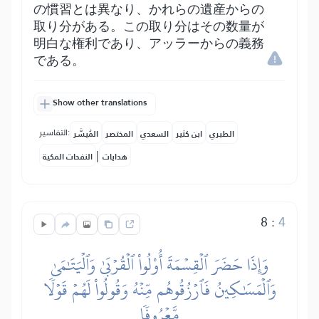
の慣習とは異なり、かれらの遺産からの
取り分がある。この取り分はその数量が
明白な権利であり、アッラーからの義務
である。
Show other translations
التفاسير:
الطبري
ابن كثير
السعدي
المختصر
المُيسَّر
|
هدايات
النفحات المكية
8
:
4
وَإِذَا حَضَرَ ٱلۡقِسۡمَةَ أُوْلُواْ ٱلۡقُرۡبَىٰ وَٱلۡيَتَٰمَىٰ
وَٱلۡمَسَٰكِينُ فَٱرۡزُقُوهُم مِّنۡهُ وَقُولُواْ لَهُمۡ قَوۡلٗا
مَّعۡرُوفٗا