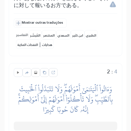
に対して報いるお方である。
Mostrar outras traduções
التفاسير:
الطبري
ابن كثير
السعدي
المختصر
المُيسَّر
|
هدايات
النفحات المكية
2
:
4
وَءَاتُواْ ٱلۡيَتَٰمَىٰٓ أَمۡوَٰلَهُمۡۖ وَلَا تَتَبَدَّلُواْ ٱلۡخَبِيثَ
بِٱلطَّيِّبِۖ وَلَا تَأۡكُلُوٓاْ أَمۡوَٰلَهُمۡ إِلَىٰٓ أَمۡوَٰلِكُمۡۚ
إِنَّهُۥ كَانَ حُوبٗا كَبِيرٗا