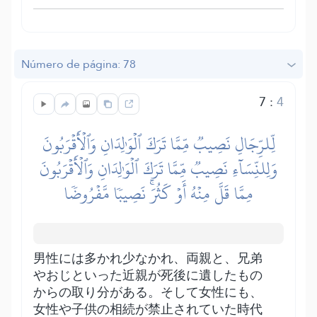
Número de página: 78
7
:
4
لِّلرِّجَالِ نَصِيبٞ مِّمَّا تَرَكَ ٱلۡوَٰلِدَانِ وَٱلۡأَقۡرَبُونَ
وَلِلنِّسَآءِ نَصِيبٞ مِّمَّا تَرَكَ ٱلۡوَٰلِدَانِ وَٱلۡأَقۡرَبُونَ
مِمَّا قَلَّ مِنۡهُ أَوۡ كَثُرَۚ نَصِيبٗا مَّفۡرُوضٗا
男性には多かれ少なかれ、両親と、兄弟
やおじといった近親が死後に遺したもの
からの取り分がある。そして女性にも、
女性や子供の相続が禁止されていた時代