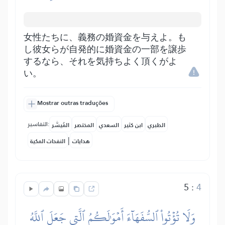
女性たちに、義務の婚資金を与えよ。も
し彼女らが自発的に婚資金の一部を譲歩
するなら、それを気持ちよく頂くがよ
い。
Mostrar outras traduções
التفاسير:
الطبري
ابن كثير
السعدي
المختصر
المُيسَّر
|
هدايات
النفحات المكية
5
:
4
وَلَا تُؤۡتُواْ ٱلسُّفَهَآءَ أَمۡوَٰلَكُمُ ٱلَّتِي جَعَلَ ٱللَّهُ