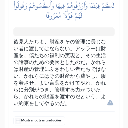
لَكُمۡ قِيَٰمٗا وَٱرۡزُقُوهُمۡ فِيهَا وَٱكۡسُوهُمۡ وَقُولُواْ
لَهُمۡ قَوۡلٗا مَّعۡرُوفٗا
後見人たちよ、財産をその管理に長じな
い者に渡してはならない。アッラーは財
産を、僕たちの福利の実現と、その生活
の諸事のための要因としたのだ。かれら
は財産の管理にふさわしい者たちではな
い。かれらにはその財産から費やし、服
を着させ、よい言葉をかけてやれ。かれ
らに分別がつき、管理する力がついた
ら、かれらの財産を渡すのだという、よ
い約束をしてやるのだ。
Mostrar outras traduções