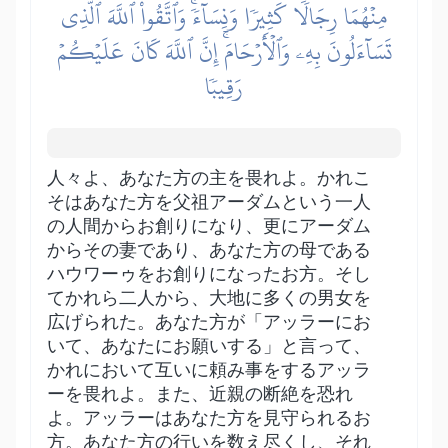
مِنۡهُمَا رِجَالٗا كَثِيرٗا وَنِسَآءٗۚ وَٱتَّقُواْ ٱللَّهَ ٱلَّذِي
تَسَآءَلُونَ بِهِۦ وَٱلۡأَرۡحَامَۚ إِنَّ ٱللَّهَ كَانَ عَلَيۡكُمۡ
رَقِيبٗا
人々よ、あなた方の主を畏れよ。かれこ
そはあなた方を父祖アーダムという一人
の人間からお創りになり、更にアーダム
からその妻であり、あなた方の母である
ハウワーゥをお創りになったお方。そし
てかれら二人から、大地に多くの男女を
広げられた。あなた方が「アッラーにお
いて、あなたにお願いする」と言って、
かれにおいて互いに頼み事をするアッラ
ーを畏れよ。また、近親の断絶を恐れ
よ。アッラーはあなた方を見守られるお
方。あなた方の行いを数え尽くし、それ