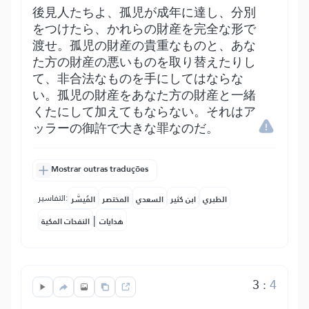
後見人たちよ、孤児が成年に達し、分別
をつけたら、かれらの財産を完全な形で
渡せ。孤児の財産の貴重なものと、あな
た方の財産の悪いものを取り替えたりし
て、非合法なものを手にしてはならな
い。孤児の財産をあなた方の財産と一緒
くたにして加えてもならない。それはア
ッラーの御許で大きな罪なのだ。
Mostrar outras traduções
التفاسير:
الطبري
ابن كثير
السعدي
المختصر
المُيسَّر
|
هدايات
النفحات المكية
3
:
4