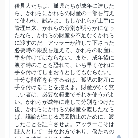
後見人たちよ、孤児たちが成年に達した
ら、かれらにかれらの財産の一部を与え
て使わせ、試みよ。もしかれらが上手に
管理出来、かれらの分別が明らかになっ
たなら、かれらの財産を不足なくかれら
に渡すのだ。アッラーが許して下さった
必要時の限度を超えて、かれらの財産に
手を付けてはならない。また、成年後に
渡す時のことを恐れて、いち早くそれに
手を付けてしまおうとしてもならない。
十分な財産を有する者は、孤児の財産に
手を付けることを控えよ。財産がなく貧
しい者は、必要な範囲でそれを使うがよ
い。かれらが成年に達して分別をつけた
後、かれらにかれらの財産を渡したなら
ば、議論が生じる原因防止のために、渡
したことを証言させよ。アッラーこそは
証人として十分なお方であり、僕たちの