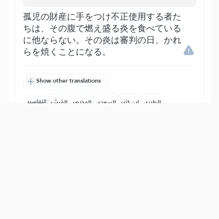
孤児の財産に手をつけ不正使用する者た
ちは、その腹で燃え盛る炎を食べている
に他ならない。その炎は審判の日、かれ
らを焼くことになる。
Show other translations
التفاسير:
الطبري
ابن كثير
السعدي
المختصر
المُيسَّر
|
هدايات
النفحات المكية
11
:
4
يُوصِيكُمُ ٱللَّهُ فِيٓ أَوۡلَٰدِكُمۡۖ لِلذَّكَرِ مِثۡلُ حَظِّ
ٱلۡأُنثَيَيۡنِۚ فَإِن كُنَّ نِسَآءٗ فَوۡقَ ٱثۡنَتَيۡنِ فَلَهُنَّ