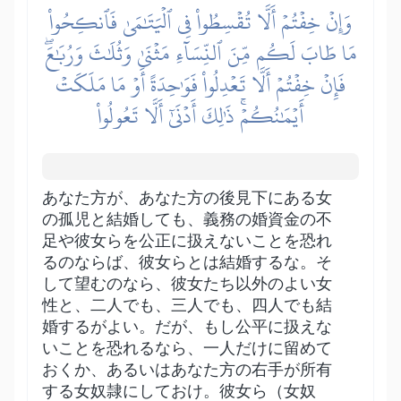
وَإِنۡ خِفۡتُمۡ أَلَّا تُقۡسِطُواْ فِي ٱلۡيَتَٰمَىٰ فَٱنكِحُواْ
مَا طَابَ لَكُم مِّنَ ٱلنِّسَآءِ مَثۡنَىٰ وَثُلَٰثَ وَرُبَٰعَۖ
فَإِنۡ خِفۡتُمۡ أَلَّا تَعۡدِلُواْ فَوَٰحِدَةً أَوۡ مَا مَلَكَتۡ
أَيۡمَٰنُكُمۡۚ ذَٰلِكَ أَدۡنَىٰٓ أَلَّا تَعُولُواْ
あなた方が、あなた方の後見下にある女
の孤児と結婚しても、義務の婚資金の不
足や彼女らを公正に扱えないことを恐れ
るのならば、彼女らとは結婚するな。そ
して望むのなら、彼女たち以外のよい女
性と、二人でも、三人でも、四人でも結
婚するがよい。だが、もし公平に扱えな
いことを恐れるなら、一人だけに留めて
おくか、あるいはあなた方の右手が所有
する女奴隷にしておけ。彼女ら（女奴