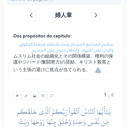
婦人章
Dos propósitos do capítulo:
تنظيم المجتمع المسلم وبناء علاقاته، وحفظ الحقوق،
والحث على الجهاد، وإبطال دعوى قتل المسيح.
ムスリム社会の組織化とその関係構築、権利の保
護やジハード(奮闘努力)の奨励、キリスト殺害と
いう主張の退けに焦点が当てられる。
1
:
4
يَٰٓأَيُّهَا ٱلنَّاسُ ٱتَّقُواْ رَبَّكُمُ ٱلَّذِي خَلَقَكُم
مِّن نَّفۡسٖ وَٰحِدَةٖ وَخَلَقَ مِنۡهَا زَوۡجَهَا وَبَثَّ