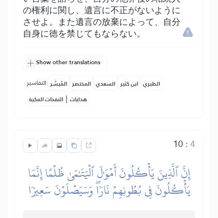
の権利に関し、遺言に不正がないように
させよ。また遺言の放棄によって、自分
自身に徳を禁じてもならない。
Show other translations
التفاسير:
الطبري
ابن كثير
السعدي
المختصر
المُيسَّر
|
هدايات
النفحات المكية
10
:
4
إِنَّ ٱلَّذِينَ يَأۡكُلُونَ أَمۡوَٰلَ ٱلۡيَتَٰمَىٰ ظُلۡمًا إِنَّمَا
يَأۡكُلُونَ فِي بُطُونِهِمۡ نَارٗاۖ وَسَيَصۡلَوۡنَ سَعِيرٗا