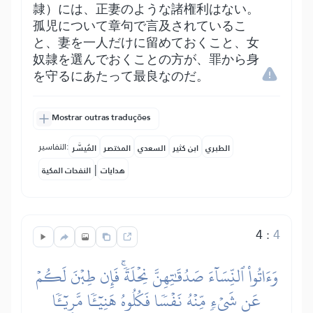
隷）には、正妻のような諸権利はない。
孤児について章句で言及されているこ
と、妻を一人だけに留めておくこと、女
奴隷を選んでおくことの方が、罪から身
を守るにあたって最良なのだ。
Mostrar outras traduções
التفاسير:
الطبري
ابن كثير
السعدي
المختصر
المُيسَّر
|
هدايات
النفحات المكية
4
:
4
وَءَاتُواْ ٱلنِّسَآءَ صَدُقَٰتِهِنَّ نِحۡلَةٗۚ فَإِن طِبۡنَ لَكُمۡ
عَن شَيۡءٖ مِّنۡهُ نَفۡسٗا فَكُلُوهُ هَنِيٓـٔٗا مَّرِيٓـٔٗا