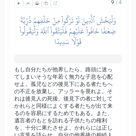
9
:
4
وَلۡيَخۡشَ ٱلَّذِينَ لَوۡ تَرَكُواْ مِنۡ خَلۡفِهِمۡ ذُرِّيَّةٗ
ضِعَٰفًا خَافُواْ عَلَيۡهِمۡ فَلۡيَتَّقُواْ ٱللَّهَ وَلۡيَقُولُواْ
قَوۡلٗا سَدِيدًا
もし自分たちが他界したら、路頭に迷っ
てしまいそうな年若く無力な子息を心配
せよ。孤児などの後見下にある者たちへ
の不正を放棄し、アッラーを畏れよ。そ
れは後見人の死後、後見下の者に対して
かれらと同様によくする者たちが出て来
るのを容易にするためでもある。また、
遺言者のもとを訪れる子供たちの権利
を、十分に果たさせよ。かれらには正し
い言葉を語らせ、自分の他界後の相続人