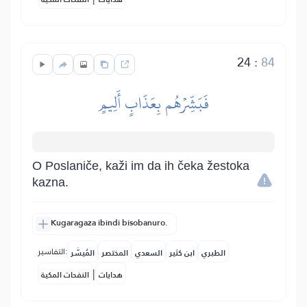
24
:
84
فَبَشِّرۡهُم بِعَذَابٍ أَلِيمٍ
O Poslaniče, kaži im da ih čeka žestoka
kazna.
Kugaragaza ibindi bisobanuro.
التفاسير:
الطبري
ابن كثير
السعدي
المختصر
المُيسَّر
|
هدايات
النفحات المكية