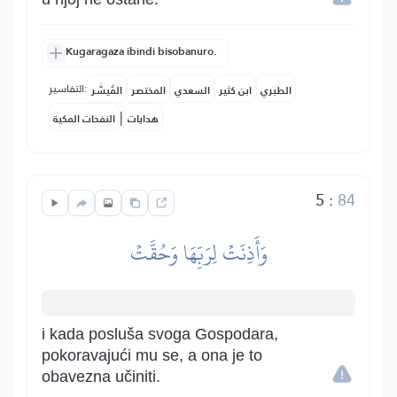
Kugaragaza ibindi bisobanuro.
التفاسير:
الطبري
ابن كثير
السعدي
المختصر
المُيسَّر
|
هدايات
النفحات المكية
5
:
84
وَأَذِنَتۡ لِرَبِّهَا وَحُقَّتۡ
i kada posluša svoga Gospodara,
pokoravajući mu se, a ona je to
obavezna učiniti.