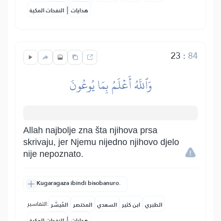
|
هدايات
النفحات المكية
23
:
84
وَٱللَّهُ أَعۡلَمُ بِمَا يُوعُونَ
Allah najbolje zna šta njihova prsa
skrivaju, jer Njemu nijedno njihovo djelo
nije nepoznato.
Kugaragaza ibindi bisobanuro.
التفاسير:
الطبري
ابن كثير
السعدي
المختصر
المُيسَّر
|
هدايات
النفحات المكية