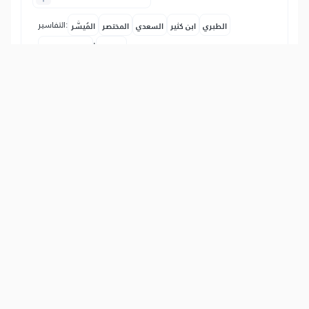
التفاسير:
الطبري
ابن كثير
السعدي
المختصر
المُيسَّر
|
هدايات
النفحات المكية
Benefits of the Verses on this page:
• يكون ابتلاء المؤمن على قدر إيمانه.
Iskušenja vjernika bivaju shodno njegovom
vjerovanju.
• إيثار سلامة الإيمان على سلامة الأبدان من علامات
النجاة يوم القيامة.
Davanje prednosti ispravnosti vjerovanja nad
ispravnosti tijela, jedan je od znakova spasa na
Sudnjem danu.