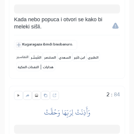
Kada nebo popuca i otvori se kako bi
meleki sišli.
Kugaragaza ibindi bisobanuro.
التفاسير:
الطبري
ابن كثير
السعدي
المختصر
المُيسَّر
|
هدايات
النفحات المكية
2
:
84
وَأَذِنَتۡ لِرَبِّهَا وَحُقَّتۡ