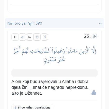
Nimero ya Paji.: 590
25
:
84
إِلَّا ٱلَّذِينَ ءَامَنُواْ وَعَمِلُواْ ٱلصَّٰلِحَٰتِ لَهُمۡ أَجۡرٌ
غَيۡرُ مَمۡنُونِۭ
A oni koji budu vjerovali u Allaha i dobra
djela činili, imat će nagradu neprekidnu,
a to je Džennet.
Show other translations