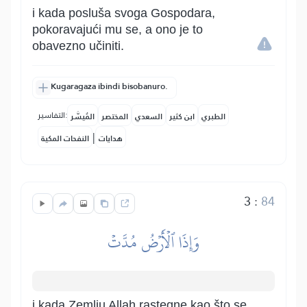
i kada posluša svoga Gospodara,
pokoravajući mu se, a ono je to
obavezno učiniti.
Kugaragaza ibindi bisobanuro.
التفاسير:
الطبري
ابن كثير
السعدي
المختصر
المُيسَّر
|
هدايات
النفحات المكية
3
:
84
وَإِذَا ٱلۡأَرۡضُ مُدَّتۡ
i kada Zemlju Allah rastegne kao što se