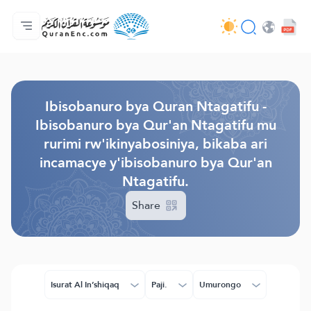
Ahabanza.
Ishakiro ry'ibisobanuro
Audio
Serivisi z'abakora amavugurura. - API
Ibijyanye n'umushinga.
Twandikire.
Ururimi.
Browse Old Version
Ibisobanuro bya Quran Ntagatifu -
Ibisobanuro bya Qur'an Ntagatifu mu
rurimi rw'ikinyabosiniya, bikaba ari
incamacye y'ibisobanuro bya Qur'an
Ntagatifu.
Share
Isurat Al In’shiqaq
Paji.
Umurongo