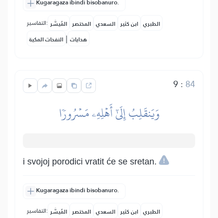
Kugaragaza ibindi bisobanuro.
التفاسير:
الطبري
ابن كثير
السعدي
المختصر
المُيسَّر
|
هدايات
النفحات المكية
9
:
84
وَيَنقَلِبُ إِلَىٰٓ أَهۡلِهِۦ مَسۡرُورٗا
i svojoj porodici vratit će se sretan.
Kugaragaza ibindi bisobanuro.
التفاسير:
الطبري
ابن كثير
السعدي
المختصر
المُيسَّر