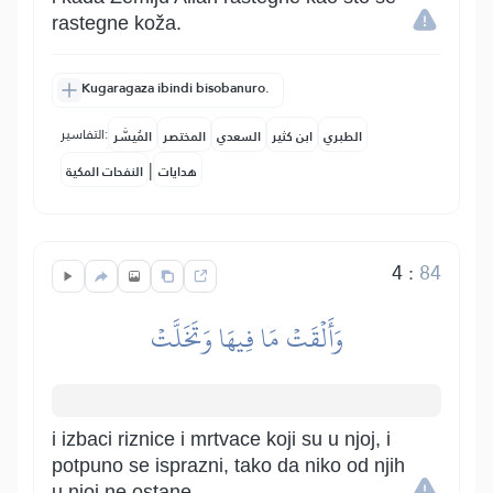
rastegne koža.
Kugaragaza ibindi bisobanuro.
التفاسير:
الطبري
ابن كثير
السعدي
المختصر
المُيسَّر
|
هدايات
النفحات المكية
4
:
84
وَأَلۡقَتۡ مَا فِيهَا وَتَخَلَّتۡ
i izbaci riznice i mrtvace koji su u njoj, i
potpuno se isprazni, tako da niko od njih
u njoj ne ostane.