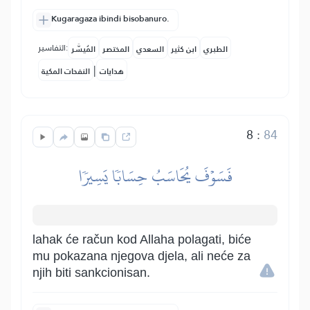
Kugaragaza ibindi bisobanuro.
التفاسير:
الطبري
ابن كثير
السعدي
المختصر
المُيسَّر
|
هدايات
النفحات المكية
8
:
84
فَسَوۡفَ يُحَاسَبُ حِسَابٗا يَسِيرٗا
lahak će račun kod Allaha polagati, biće
mu pokazana njegova djela, ali neće za
njih biti sankcionisan.