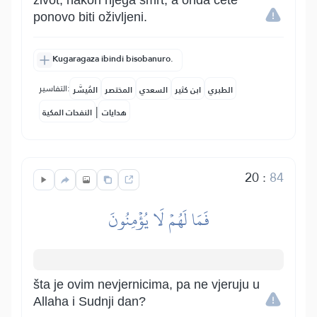
život, nakon njega smrt, a onda ćete
ponovo biti oživljeni.
Kugaragaza ibindi bisobanuro.
التفاسير:
الطبري
ابن كثير
السعدي
المختصر
المُيسَّر
|
هدايات
النفحات المكية
20
:
84
فَمَا لَهُمۡ لَا يُؤۡمِنُونَ
šta je ovim nevjernicima, pa ne vjeruju u
Allaha i Sudnji dan?