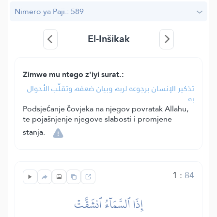
Nimero ya Paji.: 589
El-Inšikak
Zimwe mu ntego z'iyi surat.:
تذكير الإنسان برجوعه لربه، وبيان ضعفه، وتقلّب الأحوال
به.
Podsjećanje čovjeka na njegov povratak Allahu,
te pojašnjenje njegove slabosti i promjene
stanja.
1
:
84
إِذَا ٱلسَّمَآءُ ٱنشَقَّتۡ