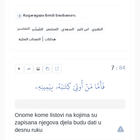
Kugaragaza ibindi bisobanuro.
التفاسير:
الطبري
ابن كثير
السعدي
المختصر
المُيسَّر
|
هدايات
النفحات المكية
7
:
84
فَأَمَّا مَنۡ أُوتِيَ كِتَٰبَهُۥ بِيَمِينِهِۦ
Onome kome listovi na kojima su
zapisana njegova djela budu dati u
desnu ruku