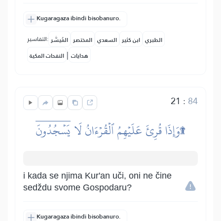
Kugaragaza ibindi bisobanuro.
التفاسير:
الطبري
ابن كثير
السعدي
المختصر
المُيسَّر
|
هدايات
النفحات المكية
21
:
84
وَإِذَا قُرِئَ عَلَيۡهِمُ ٱلۡقُرۡءَانُ لَا يَسۡجُدُونَۤ۩
i kada se njima Kur'an uči, oni ne čine
sedždu svome Gospodaru?
Kugaragaza ibindi bisobanuro.