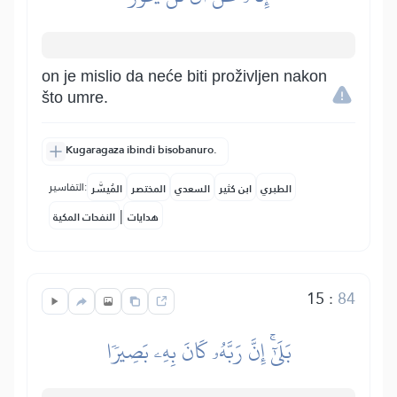
on je mislio da neće biti proživljen nakon
što umre.
Kugaragaza ibindi bisobanuro.
التفاسير:
الطبري
ابن كثير
السعدي
المختصر
المُيسَّر
|
هدايات
النفحات المكية
15
:
84
بَلَىٰٓۚ إِنَّ رَبَّهُۥ كَانَ بِهِۦ بَصِيرٗا