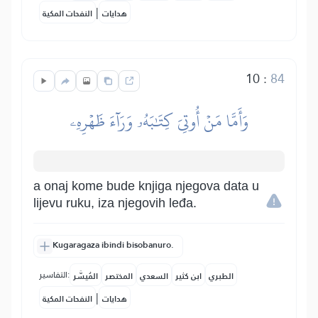
|
هدايات
النفحات المكية
10
:
84
وَأَمَّا مَنۡ أُوتِيَ كِتَٰبَهُۥ وَرَآءَ ظَهۡرِهِۦ
a onaj kome bude knjiga njegova data u
lijevu ruku, iza njegovih leđa.
Kugaragaza ibindi bisobanuro.
التفاسير:
الطبري
ابن كثير
السعدي
المختصر
المُيسَّر
|
هدايات
النفحات المكية