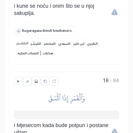
i kune se noću i onim što se u njoj
sakuplja.
Kugaragaza ibindi bisobanuro.
التفاسير:
الطبري
ابن كثير
السعدي
المختصر
المُيسَّر
|
هدايات
النفحات المكية
18
:
84
وَٱلۡقَمَرِ إِذَا ٱتَّسَقَ
i Mjesecom kada bude potpun i postane
uštap.