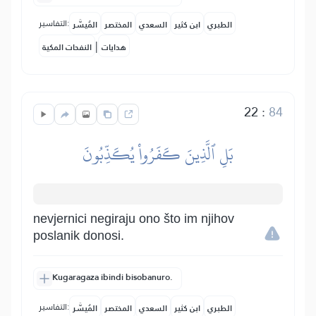
التفاسير:
الطبري
ابن كثير
السعدي
المختصر
المُيسَّر
|
هدايات
النفحات المكية
22
:
84
بَلِ ٱلَّذِينَ كَفَرُواْ يُكَذِّبُونَ
nevjernici negiraju ono što im njihov
poslanik donosi.
Kugaragaza ibindi bisobanuro.
التفاسير:
الطبري
ابن كثير
السعدي
المختصر
المُيسَّر