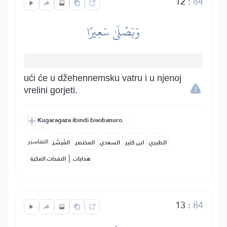
12
:
84
وَيَصۡلَىٰ سَعِيرًا
ući će u džehennemsku vatru i u njenoj
vrelini gorjeti.
Kugaragaza ibindi bisobanuro.
التفاسير:
الطبري
ابن كثير
السعدي
المختصر
المُيسَّر
|
هدايات
النفحات المكية
13
:
84