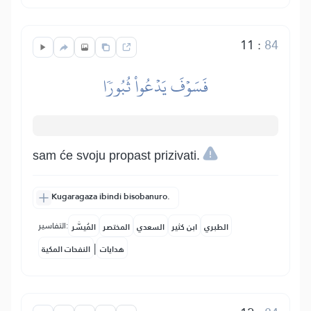
11
:
84
فَسَوۡفَ يَدۡعُواْ ثُبُورٗا
sam će svoju propast prizivati.
Kugaragaza ibindi bisobanuro.
التفاسير:
الطبري
ابن كثير
السعدي
المختصر
المُيسَّر
|
هدايات
النفحات المكية