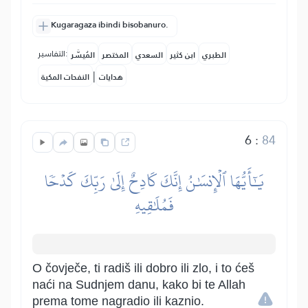
Kugaragaza ibindi bisobanuro.
التفاسير:
الطبري
ابن كثير
السعدي
المختصر
المُيسَّر
|
هدايات
النفحات المكية
6
:
84
يَٰٓأَيُّهَا ٱلۡإِنسَٰنُ إِنَّكَ كَادِحٌ إِلَىٰ رَبِّكَ كَدۡحٗا
فَمُلَٰقِيهِ
O čovječe, ti radiš ili dobro ili zlo, i to ćeš
naći na Sudnjem danu, kako bi te Allah
prema tome nagradio ili kaznio.