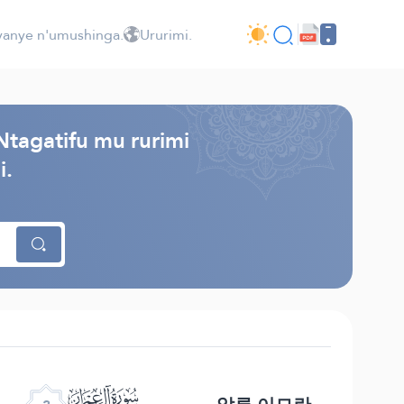
jyanye n'umushinga.
Ururimi.
Ntagatifu mu rurimi
i.
ﮏ