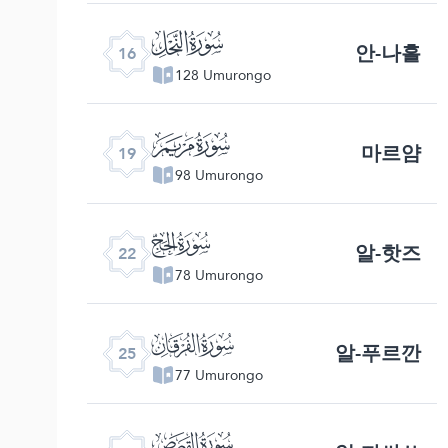
ﮜ
안-나흘
16
128 Umurongo
ﮟ
마르얌
19
98 Umurongo
ﮢ
알-핫즈
22
78 Umurongo
ﮥ
알-푸르깐
25
77 Umurongo
ﮨ