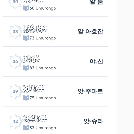
알-룸
30
60 Umurongo
ﮭ
알-아흐잡
33
73 Umurongo
ﮰ
야.신
36
83 Umurongo
ﯔ
앗-주마르
39
75 Umurongo
ﯗ
앗-슈라
42
53 Umurongo