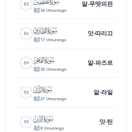
ﰀ
알-무땃피핀
83
36 Umurongo
ﰃ
앗-따리끄
86
17 Umurongo
ﰆ
알-파즈르
89
30 Umurongo
ﰉ
알-라일
92
21 Umurongo
ﰌ
앗-틴
95
8 Umurongo