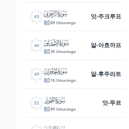
ﯘ
앗-주크루프
43
89 Umurongo
ﯛ
알-아흐까프
46
35 Umurongo
ﯞ
알-후주라트
49
18 Umurongo
ﯡ
앗-뚜르
52
49 Umurongo
ﯤ