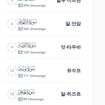
알루 이므란
3
200 Umurongo
ﮒ
알-안암
6
165 Umurongo
ﮕ
앗-타우바
9
129 Umurongo
ﮘ
유수프
12
111 Umurongo
ﮛ
알-히즈르
15
99 Umurongo