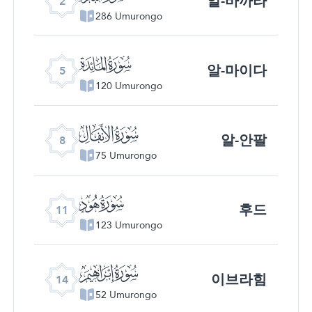
알-바까라
2
286 Umurongo
ﮑ
알-마이다
5
120 Umurongo
ﮔ
알-안팔
8
75 Umurongo
ﮗ
후드
11
123 Umurongo
ﮚ
이브라힘
14
52 Umurongo