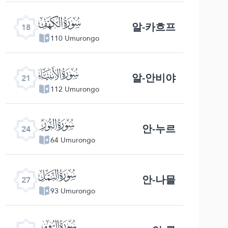
ﮞ
알-카흐프
18
110 Umurongo
ﮡ
알-안비야
21
112 Umurongo
ﮤ
안-누르
24
64 Umurongo
ﮧ
안-나믈
27
93 Umurongo
ﮪ