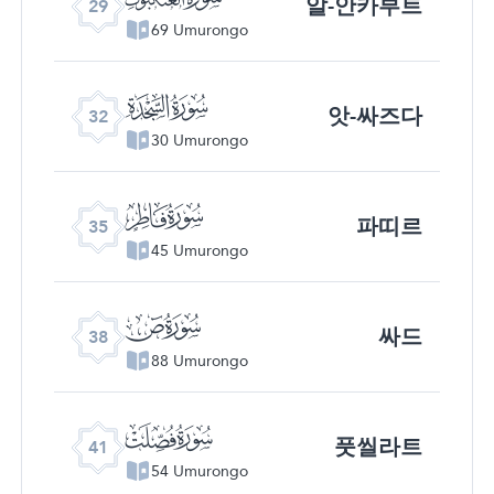
알-안카부트
29
69 Umurongo
ﮬ
앗-싸즈다
32
30 Umurongo
ﮯ
파띠르
35
45 Umurongo
ﯓ
싸드
38
88 Umurongo
ﯖ
풋씰라트
41
54 Umurongo