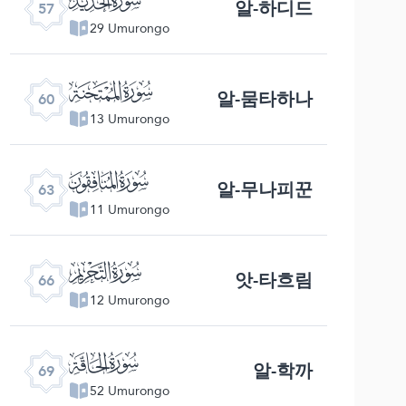
알-하디드
57
29 Umurongo
ﯩ
알-뭄타하나
60
13 Umurongo
ﯬ
알-무나피꾼
63
11 Umurongo
ﯯ
앗-타흐림
66
12 Umurongo
ﯲ
알-학까
69
52 Umurongo