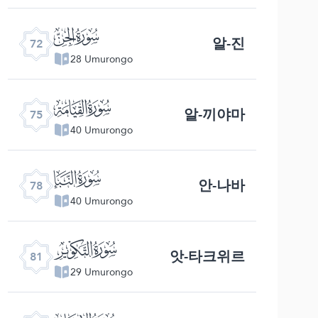
ﯵ
알-진
72
28 Umurongo
ﯸ
알-끼야마
75
40 Umurongo
ﯻ
안-나바
78
40 Umurongo
ﯾ
앗-타크위르
81
29 Umurongo