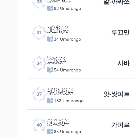
알-까싸쓰
28
88 Umurongo
ﮫ
루끄만
31
34 Umurongo
ﮮ
사바
34
54 Umurongo
ﮱ
앗-쌋파트
37
182 Umurongo
ﯕ
가피르
40
85 Umurongo