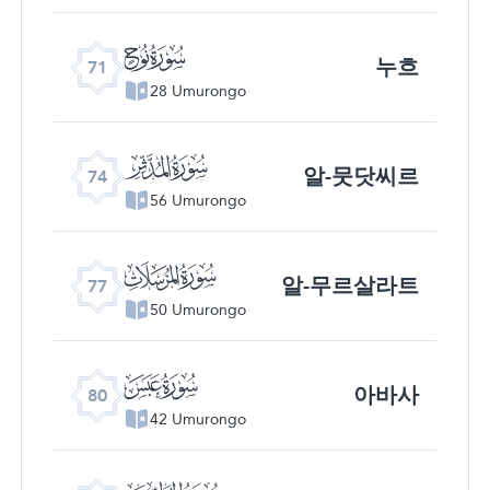
ﯴ
누흐
71
28 Umurongo
ﯷ
알-뭇닷씨르
74
56 Umurongo
ﯺ
알-무르살라트
77
50 Umurongo
ﯽ
아바사
80
42 Umurongo