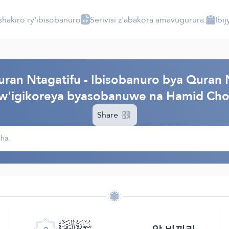
shakiro ry'ibisobanuro
Serivisi z'abakora amavugurura.
Ibi
ran Ntagatifu - Ibisobanuro bya Quran 
w'igikoreya byasobanuwe na Hamid Cho
Share
ﮎ