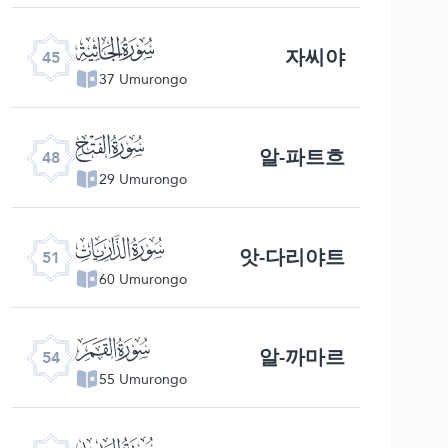
ﯚ
자씨야
45
37 Umurongo
ﯝ
알-파트흐
48
29 Umurongo
ﯠ
앗-다리야트
51
60 Umurongo
ﯣ
알-까마르
54
55 Umurongo
ﯦ