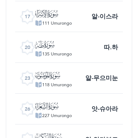
ﮝ
알-이스라
17
111 Umurongo
ﮠ
따.하
20
135 Umurongo
ﮣ
알-무으미눈
23
118 Umurongo
ﮦ
앗-슈아라
26
227 Umurongo
ﮩ