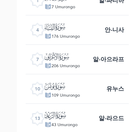
알-파티하
1
7 Umurongo
ﮐ
안-니사
4
176 Umurongo
ﮓ
알-아으라프
7
206 Umurongo
ﮖ
유누스
10
109 Umurongo
ﮙ
알-라으드
13
43 Umurongo