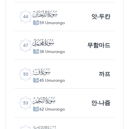
ﯙ
앗-두칸
44
59 Umurongo
ﯜ
무함마드
47
38 Umurongo
ﯟ
까프
50
45 Umurongo
ﯢ
안-나즘
53
62 Umurongo
ﯥ