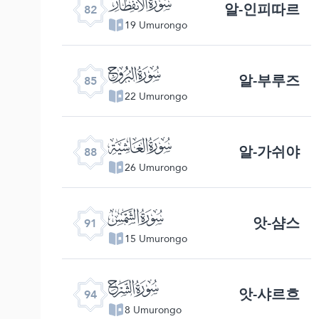
ﯿ
알-인피따르
82
19 Umurongo
ﰂ
알-부루즈
85
22 Umurongo
ﰅ
알-가쉬야
88
26 Umurongo
ﰈ
앗-샴스
91
15 Umurongo
ﰋ
앗-샤르흐
94
8 Umurongo