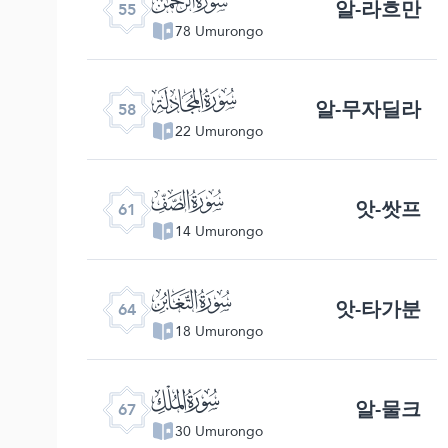
알-라흐만
55
78 Umurongo
ﯧ
알-무자딜라
58
22 Umurongo
ﯪ
앗-쌋프
61
14 Umurongo
ﯭ
앗-타가분
64
18 Umurongo
ﯰ
알-물크
67
30 Umurongo