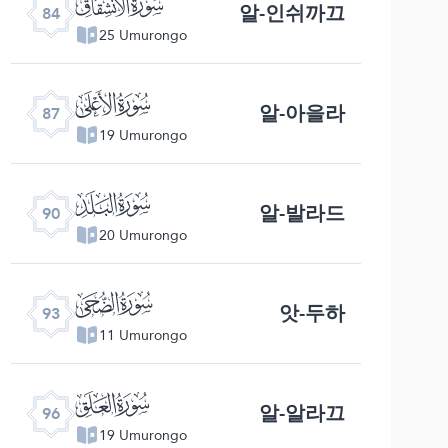
ﰁ
알-인쉬까끄
84
25 Umurongo
ﰄ
알-아을라
87
19 Umurongo
ﰇ
알-발라드
90
20 Umurongo
ﰊ
앗-두하
93
11 Umurongo
ﰍ
알-알라끄
96
19 Umurongo