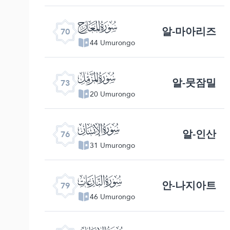
ﯳ
알-마아리즈
70
44 Umurongo
ﯶ
알-뭇잠밀
73
20 Umurongo
ﯹ
알-인산
76
31 Umurongo
ﯼ
안-나지아트
79
46 Umurongo