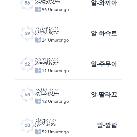
알-와끼아
56
96 Umurongo
ﯨ
알-하슈르
59
24 Umurongo
ﯫ
알-주무아
62
11 Umurongo
ﯮ
앗-딸라끄
65
12 Umurongo
ﯱ
알-깔람
68
52 Umurongo