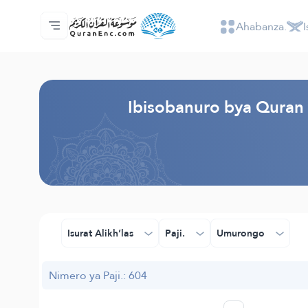
Ahabanza.
I
Ahabanza.
Ishakiro ry'ibisobanuro
Audio
Serivisi z'abakora amavugurura. - API
Ibijyanye n'umushinga.
Twandikire.
Ururimi.
Browse Old Version
Ibisobanuro bya Quran N
Isurat Alikh’las
Paji.
Umurongo
Nimero ya Paji.: 604