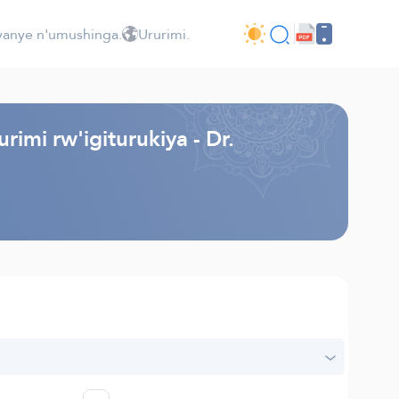
jyanye n'umushinga.
Ururimi.
imi rw'igiturukiya - Dr.