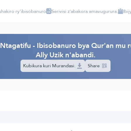
shakiro ry'ibisobanuro
Serivisi z'abakora amavugurura.
Ibi
tagatifu - Ibisobanuro bya Qur'an mu rur
Ally Uzik n'abandi.
Kubikura kuri Murandasi.
Share