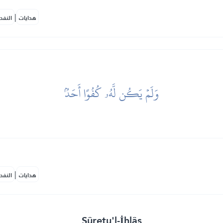
|
هدايات
النفح
وَلَمۡ يَكُن لَّهُۥ كُفُوًا أَحَدُۢ
|
هدايات
النفح
Sûretu'l-İhlâs