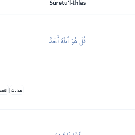
Sûretu'l-İhlâs
قُلۡ هُوَ ٱللَّهُ أَحَدٌ
|
هدايات
النفح