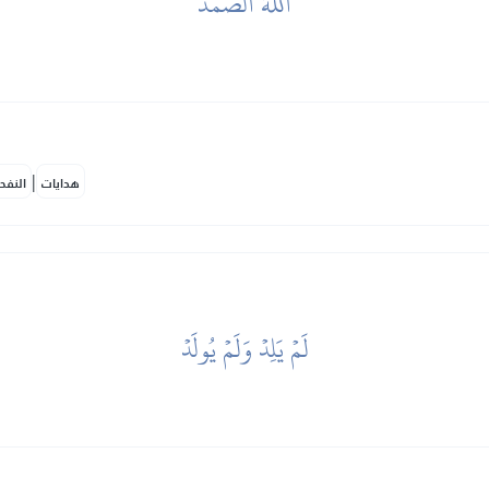
ٱللَّهُ ٱلصَّمَدُ
|
هدايات
النفح
لَمۡ يَلِدۡ وَلَمۡ يُولَدۡ