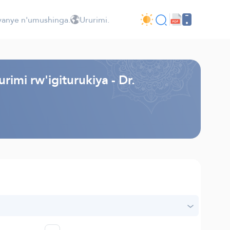
jyanye n'umushinga.
Ururimi.
imi rw'igiturukiya - Dr.