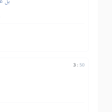
بَلۡ عَ
3
:
50