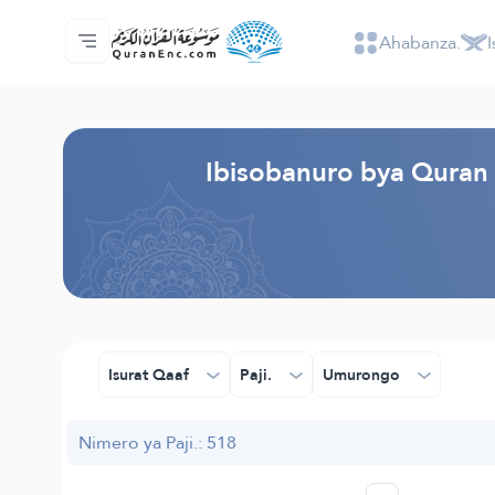
Ahabanza.
I
Ahabanza.
Ishakiro ry'ibisobanuro
Audio
Serivisi z'abakora amavugurura. - API
Ibijyanye n'umushinga.
Twandikire.
Ururimi.
Browse Old Version
Ibisobanuro bya Quran N
Isurat Qaaf
Paji.
Umurongo
Nimero ya Paji.: 518