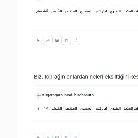
التفاسير:
ات المكية
الطبري
ابن كثير
السعدي
المختصر
المُيسَّر
Biz, toprağın onlardan neleri eksilttiğini ke
Kugaragaza ibindi bisobanuro.
التفاسير:
ات المكية
الطبري
ابن كثير
السعدي
المختصر
المُيسَّر