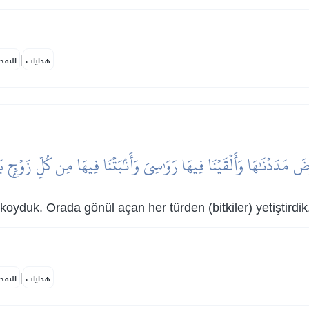
|
هدايات
النفح
رۡضَ مَدَدۡنَٰهَا وَأَلۡقَيۡنَا فِيهَا رَوَٰسِيَ وَأَنۢبَتۡنَا فِيهَا مِن كُلِّ زَوۡجِۭ ب
oyduk. Orada gönül açan her türden (bitkiler) yetiştirdik
|
هدايات
النفح