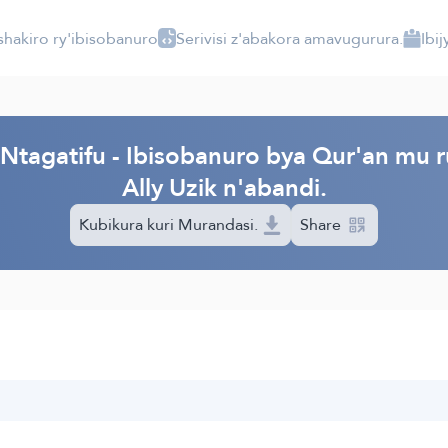
shakiro ry'ibisobanuro
Serivisi z'abakora amavugurura.
Ibi
tagatifu - Ibisobanuro bya Qur'an mu rur
Ally Uzik n'abandi.
Kubikura kuri Murandasi.
Share