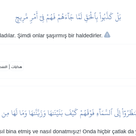
بَلۡ كَذَّبُواْ بِٱلۡحَقِّ لَمَّا جَآءَهُمۡ فَهُمۡ فِيٓ أَمۡرٖ مَّرِيجٍ
adılar. Şimdi onlar şaşırmış bir haldedirler.
|
هدايات
النفح
َنظُرُوٓاْ إِلَى ٱلسَّمَآءِ فَوۡقَهُمۡ كَيۡفَ بَنَيۡنَٰهَا وَزَيَّنَّٰهَا وَمَا لَهَا مِ
ıl bina etmiş ve nasıl donatmışız! Onda hiçbir çatlak da 