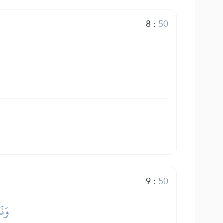
8
:
50
9
:
50
وَنَ