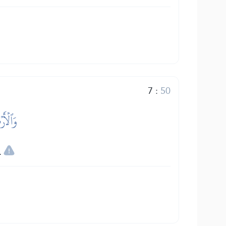
7
:
50
وَٱلۡأَ
.