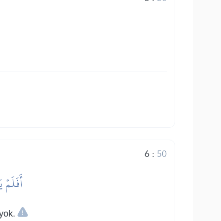
6
:
50
أَفَلَمۡ ي
yok.