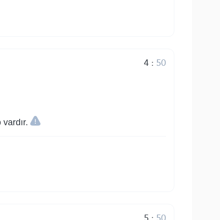
4
:
50
 vardır.
5
:
50