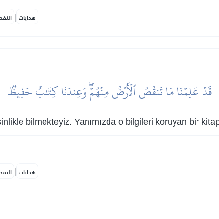
|
هدايات
النفح
قَدۡ عَلِمۡنَا مَا تَنقُصُ ٱلۡأَرۡضُ مِنۡهُمۡۖ وَعِندَنَا كِتَٰبٌ حَفِيظُۢ
sinlikle bilmekteyiz. Yanımızda o bilgileri koruyan bir kitap
|
هدايات
النفح