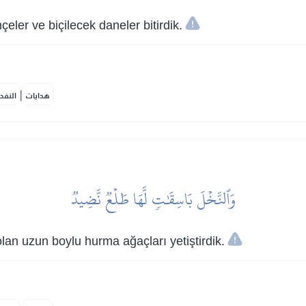
çeler ve biçilecek daneler bitirdik.
|
هدايات
النفح
وَٱلنَّخۡلَ بَاسِقَٰتٖ لَّهَا طَلۡعٞ نَّضِيدٞ
lan uzun boylu hurma ağaçları yetiştirdik.