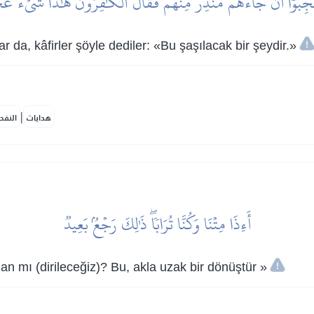
جِبُوٓاْ أَن جَآءَهُم مُّنذِرٞ مِّنۡهُمۡ فَقَالَ ٱلۡكَٰفِرُونَ هَٰذَا شَيۡءٌ ع
r da, kâfirler şöyle dediler: «Bu şaşılacak bir şeydir.»
|
هدايات
النفح
أَءِذَا مِتۡنَا وَكُنَّا تُرَابٗاۖ ذَٰلِكَ رَجۡعُۢ بَعِيدٞ
 mı (dirileceğiz)? Bu, akla uzak bir dönüştür »