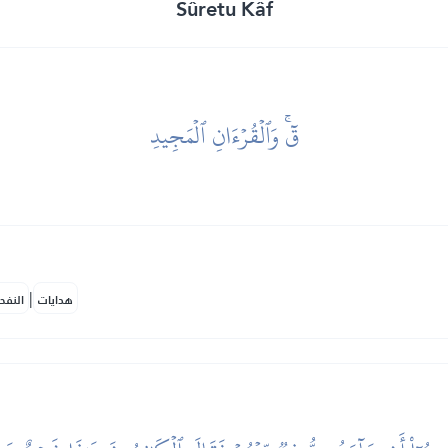
Sûretu Kâf
قٓۚ وَٱلۡقُرۡءَانِ ٱلۡمَجِيدِ
|
هدايات
النفح