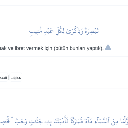
تَبۡصِرَةٗ وَذِكۡرَىٰ لِكُلِّ عَبۡدٖ مُّنِيبٖ
k ve ibret vermek için (bütün bunları yaptık).
|
هدايات
النفح
زَّلۡنَا مِنَ ٱلسَّمَآءِ مَآءٗ مُّبَٰرَكٗا فَأَنۢبَتۡنَا بِهِۦ جَنَّٰتٖ وَحَبَّ ٱلۡحَصِ