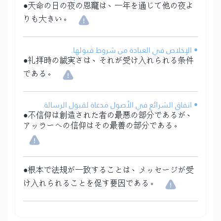
●天命の日の夜の恩寵は、一年を通じて他の夜よ
りも大きい。
• الإخلاص في العبادة من شروط قَبولها.
●礼拝時の誠実さは、それが受け入れられる条件
である。
• اتفاق الشرائع في الأصول مَدعاة لقبول الرسالة.
●不信仰は創造された者の最悪の部分であるが、
アッラーへの信仰はその最善の部分である。
●根本で法規が一致することは、メッセージが受
け入れられることを促す要因である。