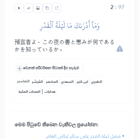
2
:
97
وَمَآ أَدۡرَىٰكَ مَا لَيۡلَةُ ٱلۡقَدۡرِ
預言者よ、この夜の善と恵みが何である
かを知っているか。
වෙනත් පරිවර්තන පිටපත් දිග හැරුම
التفاسير:
الطبري
ابن كثير
السعدي
المختصر
المُيسَّر
|
هدايات
النفحات المكية
මෙ⁣ම පිටුවේ තිබෙන වැකිවල ප්‍රයෝජන:
• فضل ليلة القدر على سائر ليالي العام.