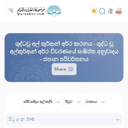
මුල් පිටුව
පරිවර්තන පටුන
Audio
සංවර්ධක සේවා - API
ව්‍යාපෘතිය ගැන
අප අමතන්න
භාෂාව
Browse Old Version
ශුද්ධවූ අල් කුර්ආන් අර්ථ කථනය - ශුද්ධ වූ
අල්කුර්ආන් අර්ථ විවරණයේ සංෂිප්ත අනුවාදය
- ජපාන පරිවර්තනය
Share
පරිච්ඡේදය අල් කද්ර්
පිටුව
වාක්‍යය
පිටු අංක: 598