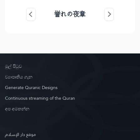
誉れの夜章
මුල් පිටුව
ව්‍යාපෘතිය ගැන
Generate Quranic Designs
Continuous streaming of the Quran
අප අමතන්න
موقع دار الإسلام