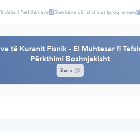
Indeksi i Përkthimeve
Shërbime për zhvillues (programues)
I
e të Kuranit Fisnik - El Muhtesar fi Tefsi
Përkthimi Boshnjakisht
Share