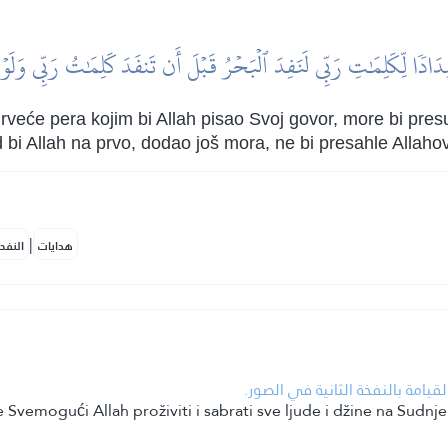
دَادٗا لِّكَلِمَٰتِ رَبِّي لَنَفِدَ ٱلۡبَحۡرُ قَبۡلَ أَن تَنفَدَ كَلِمَٰتُ رَبِّي وَلَوۡ 
drveće pera kojim bi Allah pisao Svoj govor, more bi presu
d bi Allah na prvo, dodao još mora, ne bi presahle Allahove
|
هدايات
النفح
• امة بالنفخة الثانية في الصور
e Svemogući Allah proživiti i sabrati sve ljude i džine na Sudn