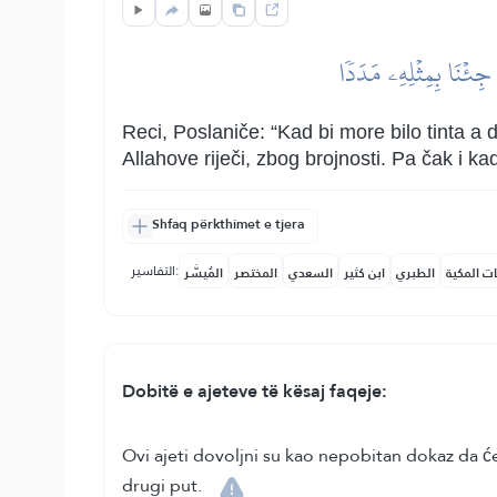
جِئۡنَا بِمِثۡلِهِۦ مَدَدٗا
Reci, Poslaniče: “Kad bi more bilo tinta a 
Allahove riječi, zbog brojnosti. Pa čak i ka
Shfaq përkthimet e tjera
التفاسير:
ات المكية
الطبري
ابن كثير
السعدي
المختصر
المُيسَّر
Dobitë e ajeteve të kësaj faqeje:
Ovi ajeti dovoljni su kao nepobitan dokaz da ć
drugi put.