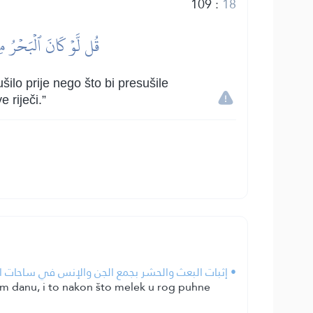
109
:
18
قُل لَّوۡ كَانَ ٱلۡبَحۡرُ مِ
šilo prije nego što bi presušile
 riječi.”
إثبات البعث والحشر بجمع الجن والإنس في ساحات القي.
jem danu, i to nakon što melek u rog puhne