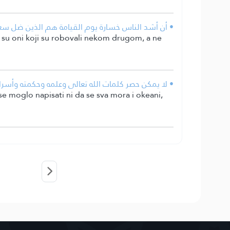
أن أشد الناس خسارة يوم القيامة هم الذين ضل سعي.
 To su oni koji su robovali nekom drugom, a ne
لا يمكن حصر كلمات الله تعالى وعلمه وحكمته وأسراره، .
se moglo napisati ni da se sva mora i okeani,