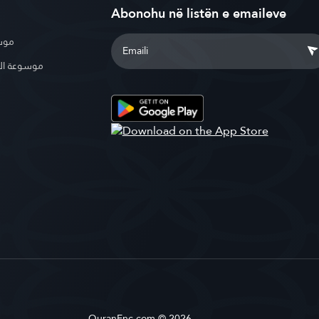
Abonohu në listën e emaileve
موسو
موسوعة ال
QuranEnc.com © 2026