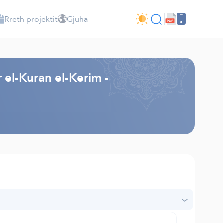
Rreth projektit
Gjuha
r el-Kuran el-Kerim -