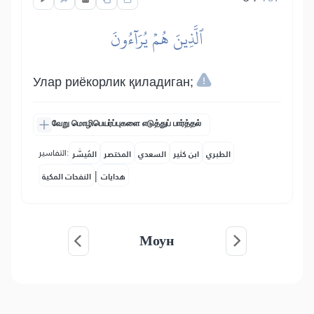
ٱلَّذِينَ هُمۡ يُرَآءُونَ
Улар риёкорлик қиладиган;
வேறு மொழிபெயர்ப்புகளை எடுத்துப் பார்த்தல்
التفاسير:
الطبري
ابن كثير
السعدي
المختصر
المُيسَّر
|
هدايات
النفحات المكية
Моун