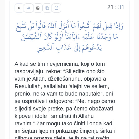
21
:
31
وَإِذَا قِيلَ لَهُمُ ٱتَّبِعُواْ مَآ أَنزَلَ ٱللَّهُ قَالُواْ بَلۡ نَتَّبِعُ
مَا وَجَدۡنَا عَلَيۡهِ ءَابَآءَنَآۚ أَوَلَوۡ كَانَ ٱلشَّيۡطَٰنُ
يَدۡعُوهُمۡ إِلَىٰ عَذَابِ ٱلسَّعِيرِ
A kad se tim nevjernicima, koji o tom
raspravljaju, rekne: “Slijedite ono što
vam je Allah, džellešanuhu, objavio a
Resulullah, sallallahu 'alejhi ve sellem,
prenio, neka vam to bude naputak!”, oni
se usprotive i odgovore: “Ne, nego ćemo
slijediti svoje pretke, pa ćemo obožavati
kipove i idole i smatrati ih Allahu
ravnim.” Zar mogu tako činiti i onda kad
im šejtan lijepim prikazuje činjenje širka i
njihova ogavna djela, te ih na taj način