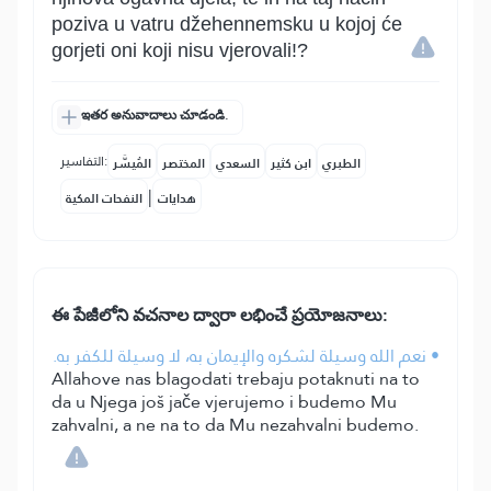
poziva u vatru džehennemsku u kojoj će
gorjeti oni koji nisu vjerovali!?
ఇతర అనువాదాలు చూడండి.
التفاسير:
الطبري
ابن كثير
السعدي
المختصر
المُيسَّر
|
هدايات
النفحات المكية
ఈ పేజీలోని వచనాల ద్వారా లభించే ప్రయోజనాలు:
• نعم الله وسيلة لشكره والإيمان به، لا وسيلة للكفر به.
Allahove nas blagodati trebaju potaknuti na to
da u Njega još jače vjerujemo i budemo Mu
zahvalni, a ne na to da Mu nezahvalni budemo.