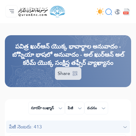
ప్రధాన పేజీ
అనువాదాల విషయసూచిక
Audio
డెవలపర్ల సేవలు - API
ప్రాజెక్ట్ గురించి
మమ్ముల్ని సంప్రదించండి
భాష
Browse Old Version
పవిత్ర ఖుర్ఆన్ యొక్క భావార్థాల అనువాదం -
బోస్నియా భాషలో అనువాదం - అల్ ఖుర్ఆన్ అల్
కరీమ్ యొక్క సంక్షిప్త తఫ్సీర్ వ్యాఖ్యానం
Share
సూరహ్ లుఖ్మాన్
పేజీ
వచనం
పేజీ నెంబరు: 413