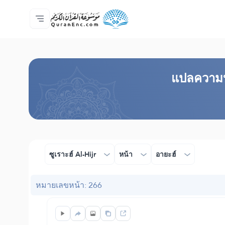
หน้าหลัก
สารบัญ​คำแปล
Audio
บริการสำหรับนักพัฒนา - API
เกี่ยวกับโครงการ
ติดต่อเรา
ภาษา
Browse Old Version
แปล​ความห
ซูเราะฮ์ Al-Hijr
หน้า
อายะฮ์
หมายเลขหน้า: 266