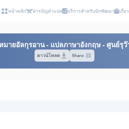
หน้าหลัก
สารบัญ​คำแปล
บริการสำหรับนักพัฒนา
เกี่
มาย​อัลกุรอาน​ - แปลภาษาอังกฤษ - ศูนย์รุ
ดาวน์โหลด
Share