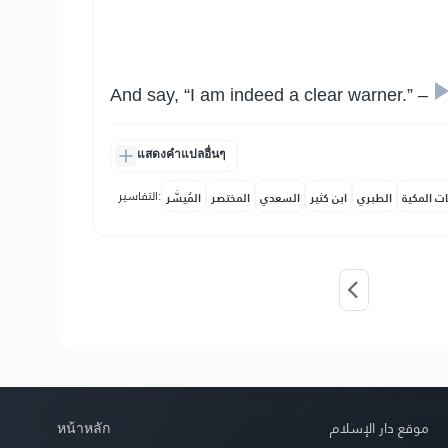
And say, “I am indeed a clear warner.” –
แสดงคำแปลอื่นๆ
التفاسير:
ات المكية
الطبري
ابن كثير
السعدي
المختصر
المُيسَّر
หน้าหลัก
موقع دار الإسلام