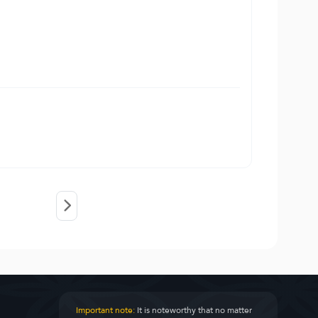
Important note:
It is noteworthy that no matter