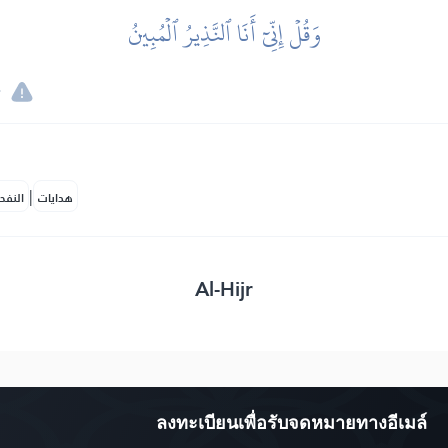
وَقُلۡ إِنِّيٓ أَنَا ٱلنَّذِيرُ ٱلۡمُبِينُ
|
هدايات
النفح
Al-Hijr
ลงทะเบียนเพื่อรับจดหมายทางอีเมล์