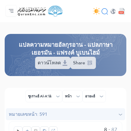
หน้าหลัก
สารบัญ​คำแปล
Audio
บริการสำหรับนักพัฒนา - API
เกี่ยวกับโครงการ
ติดต่อเรา
ภาษา
Browse Old Version
แปล​ความหมาย​อัลกุรอาน​ - แปลภาษา
เยอรมัน - แฟรงค์ บูเบนไฮม์
ดาวน์โหลด
Share
ซูเราะฮ์ Al-A‘lā
หน้า
อายะฮ์
หมายเลขหน้า: 591
8
:
87