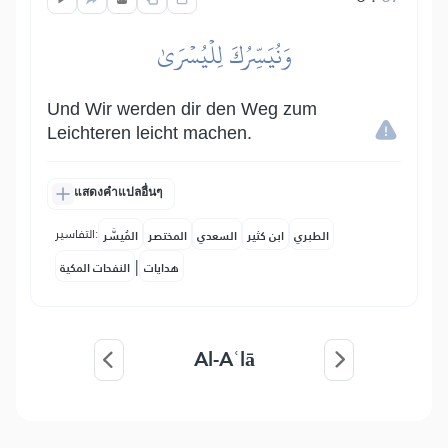
وَنُيَسِّرُكَ لِلۡيُسۡرَىٰ
Und Wir werden dir den Weg zum
Leichteren leicht machen.
แสดงคำแปลอื่นๆ
التفاسير:
الطبري
ابن كثير
السعدي
المختصر
المُيسَّر
|
هدايات
النفحات المكية
Al-Aʿlā