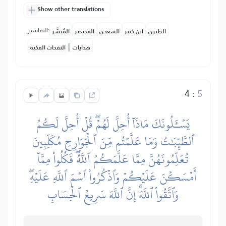
Show other translations
التفاسير:
الطبري
ابن كثير
السعدي
المختصر
المُيسَّر
|
هدايات
النفحات المكية
4
:
5
يَسۡـَٔلُونَكَ مَاذَآ أُحِلَّ لَهُمۡۖ قُلۡ أُحِلَّ لَكُمُ
ٱلطَّيِّبَٰتُ وَمَا عَلَّمۡتُم مِّنَ ٱلۡجَوَارِحِ مُكَلِّبِينَ
تُعَلِّمُونَهُنَّ مِمَّا عَلَّمَكُمُ ٱللَّهُۖ فَكُلُواْ مِمَّآ
أَمۡسَكۡنَ عَلَيۡكُمۡ وَٱذۡكُرُواْ ٱسۡمَ ٱللَّهِ عَلَيۡهِۖ
وَٱتَّقُواْ ٱللَّهَۚ إِنَّ ٱللَّهَ سَرِيعُ ٱلۡحِسَابِ