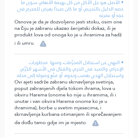
• الأصل هو حِلُّ الأكل من كل بهيمة الأنعام، سوى ما
خصه الدليل بالتحريم، أو ما كان صيدًا يعرض للمحرم في
حجه أو عمرته.
Osnova je da je dozvoljeno jesti stoku, osim one
na čiju je zabranu ukazao šerijatski dokaz, ili je
produkt lova od onoga ko je u ihramima za hadž
i ili umru.
• النهي عن استحلال المحرَّمات، ومنها: محظورات
الإحرام، والصيد في الحرم، والقتال في الأشهر الحُرُم،
واستحلال الهدي بغصب ونحوه، أو مَنْع وصوله إلى محله.
Ovi ajeti sadrže zabranu skrnavljenja svetinja,
poput zabranjenih djela tokom ihrama, lova u
okviru Harema (onome ko nije u ihramima, ili i
unutar i van okvira Harema onome ko je u
ihramima), borbe u svetim mjesecima, i
skrnavljenja kurbana otimanjem ili sprečavanjem
da dođu tamo gdje im je mjesto.