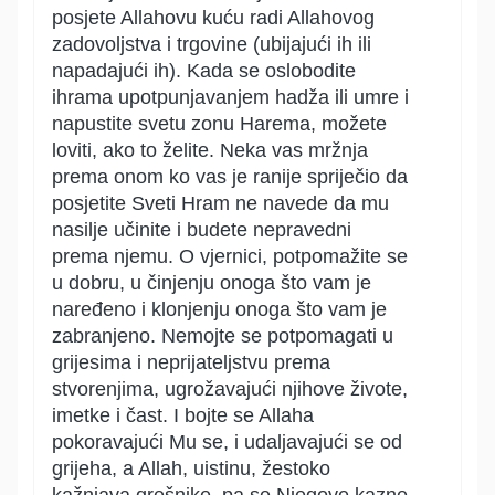
posjete Allahovu kuću radi Allahovog
zadovoljstva i trgovine (ubijajući ih ili
napadajući ih). Kada se oslobodite
ihrama upotpunjavanjem hadža ili umre i
napustite svetu zonu Harema, možete
loviti, ako to želite. Neka vas mržnja
prema onom ko vas je ranije spriječio da
posjetite Sveti Hram ne navede da mu
nasilje učinite i budete nepravedni
prema njemu. O vjernici, potpomažite se
u dobru, u činjenju onoga što vam je
naređeno i klonjenju onoga što vam je
zabranjeno. Nemojte se potpomagati u
grijesima i neprijateljstvu prema
stvorenjima, ugrožavajući njihove živote,
imetke i čast. I bojte se Allaha
pokoravajući Mu se, i udaljavajući se od
grijeha, a Allah, uistinu, žestoko