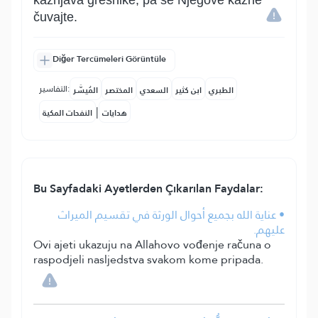
kažnjava grešnike, pa se Njegove kazne
čuvajte.
Diğer Tercümeleri Görüntüle
التفاسير:
الطبري
ابن كثير
السعدي
المختصر
المُيسَّر
|
هدايات
النفحات المكية
Bu Sayfadaki Ayetlerden Çıkarılan Faydalar:
• عناية الله بجميع أحوال الورثة في تقسيم الميراث
عليهم.
Ovi ajeti ukazuju na Allahovo vođenje računa o
raspodjeli nasljedstva svakom kome pripada.