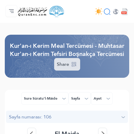
Anasayfa
Mealler Fihristi
Audio
Geliştirici Hizmetleri - API
Proje Hakkında
Biz bilen hab
Geçerli dil
Browse Old Version
Kur'an-ı Kerim Meal Tercümesi - Muhtasar
Kur'an-ı Kerim Tefsiri Boşnakça Tercümesi
Share
Sure Sûratu'l-Mâide
Sayfa
Ayet
Sayfa numarası: 106
El-Maida