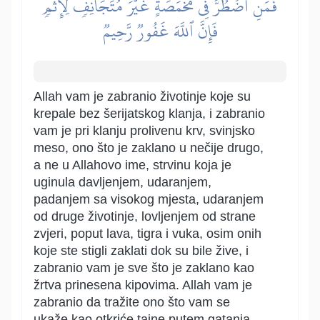
فَمَنِ ٱضۡطُرَّ فِي مَخۡمَصَةٍ غَيۡرَ مُتَجَانِفٖ لِّإِثۡمٖ
فَإِنَّ ٱللَّهَ غَفُورٞ رَّحِيمٞ
Allah vam je zabranio životinje koje su
krepale bez šerijatskog klanja, i zabranio
vam je pri klanju prolivenu krv, svinjsko
meso, ono što je zaklano u nečije drugo,
a ne u Allahovo ime, strvinu koja je
uginula davljenjem, udaranjem,
padanjem sa visokog mjesta, udaranjem
od druge životinje, lovljenjem od strane
zvjeri, poput lava, tigra i vuka, osim onih
koje ste stigli zaklati dok su bile žive, i
zabranio vam je sve što je zaklano kao
žrtva prinesena kipovima. Allah vam je
zabranio da tražite ono što vam se
ukaže kao otkriće tajne putem gatanja