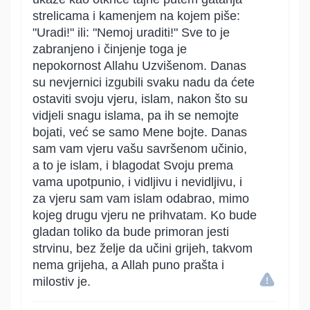
strelicama i kamenjem na kojem piše:
"Uradi!" ili: "Nemoj uraditi!" Sve to je
zabranjeno i činjenje toga je
nepokornost Allahu Uzvišenom. Danas
su nevjernici izgubili svaku nadu da ćete
ostaviti svoju vjeru, islam, nakon što su
vidjeli snagu islama, pa ih se nemojte
bojati, već se samo Mene bojte. Danas
sam vam vjeru vašu savršenom učinio,
a to je islam, i blagodat Svoju prema
vama upotpunio, i vidljivu i nevidljivu, i
za vjeru sam vam islam odabrao, mimo
kojeg drugu vjeru ne prihvatam. Ko bude
gladan toliko da bude primoran jesti
strvinu, bez želje da učini grijeh, takvom
nema grijeha, a Allah puno prašta i
milostiv je.