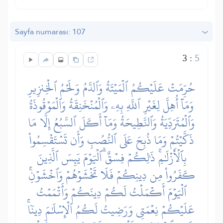
Sayfa numarası: 107
3
:
5
حُرِّمَتۡ عَلَيۡكُمُ ٱلۡمَيۡتَةُ وَٱلدَّمُ وَلَحۡمُ ٱلۡخِنزِيرِ
وَمَآ أُهِلَّ لِغَيۡرِ ٱللَّهِ بِهِۦ وَٱلۡمُنۡخَنِقَةُ وَٱلۡمَوۡقُوذَةُ
وَٱلۡمُتَرَدِّيَةُ وَٱلنَّطِيحَةُ وَمَآ أَكَلَ ٱلسَّبُعُ إِلَّا مَا
ذَكَّيۡتُمۡ وَمَا ذُبِحَ عَلَى ٱلنُّصُبِ وَأَن تَسۡتَقۡسِمُواْ
بِٱلۡأَزۡلَٰمِۚ ذَٰلِكُمۡ فِسۡقٌۗ ٱلۡيَوۡمَ يَئِسَ ٱلَّذِينَ
كَفَرُواْ مِن دِينِكُمۡ فَلَا تَخۡشَوۡهُمۡ وَٱخۡشَوۡنِۚ
ٱلۡيَوۡمَ أَكۡمَلۡتُ لَكُمۡ دِينَكُمۡ وَأَتۡمَمۡتُ
عَلَيۡكُمۡ نِعۡمَتِي وَرَضِيتُ لَكُمُ ٱلۡإِسۡلَٰمَ دِينٗاۚ