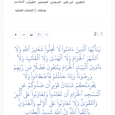
التفاسير:
الطبري
ابن كثير
السعدي
المختصر
المُيسَّر
|
هدايات
النفحات المكية
2
:
5
يَٰٓأَيُّهَا ٱلَّذِينَ ءَامَنُواْ لَا تُحِلُّواْ شَعَٰٓئِرَ ٱللَّهِ وَلَا
ٱلشَّهۡرَ ٱلۡحَرَامَ وَلَا ٱلۡهَدۡيَ وَلَا ٱلۡقَلَٰٓئِدَ وَلَآ
ءَآمِّينَ ٱلۡبَيۡتَ ٱلۡحَرَامَ يَبۡتَغُونَ فَضۡلٗا مِّن رَّبِّهِمۡ
وَرِضۡوَٰنٗاۚ وَإِذَا حَلَلۡتُمۡ فَٱصۡطَادُواْۚ وَلَا
يَجۡرِمَنَّكُمۡ شَنَـَٔانُ قَوۡمٍ أَن صَدُّوكُمۡ عَنِ
ٱلۡمَسۡجِدِ ٱلۡحَرَامِ أَن تَعۡتَدُواْۘ وَتَعَاوَنُواْ عَلَى ٱلۡبِرِّ
وَٱلتَّقۡوَىٰۖ وَلَا تَعَاوَنُواْ عَلَى ٱلۡإِثۡمِ وَٱلۡعُدۡوَٰنِۚ
وَٱتَّقُواْ ٱللَّهَۖ إِنَّ ٱللَّهَ شَدِيدُ ٱلۡعِقَابِ