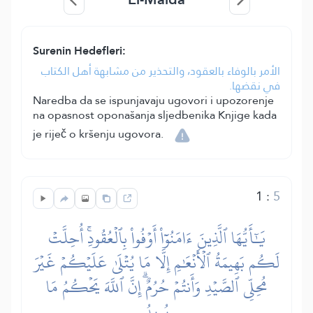
Surenin Hedefleri:
الأمر بالوفاء بالعقود، والتحذير من مشابهة أهل الكتاب
في نقضها.
Naredba da se ispunjavaju ugovori i upozorenje
na opasnost oponašanja sljedbenika Knjige kada
je riječ o kršenju ugovora.
1
:
5
يَٰٓأَيُّهَا ٱلَّذِينَ ءَامَنُوٓاْ أَوۡفُواْ بِٱلۡعُقُودِۚ أُحِلَّتۡ
لَكُم بَهِيمَةُ ٱلۡأَنۡعَٰمِ إِلَّا مَا يُتۡلَىٰ عَلَيۡكُمۡ غَيۡرَ
مُحِلِّي ٱلصَّيۡدِ وَأَنتُمۡ حُرُمٌۗ إِنَّ ٱللَّهَ يَحۡكُمُ مَا
يُرِيدُ