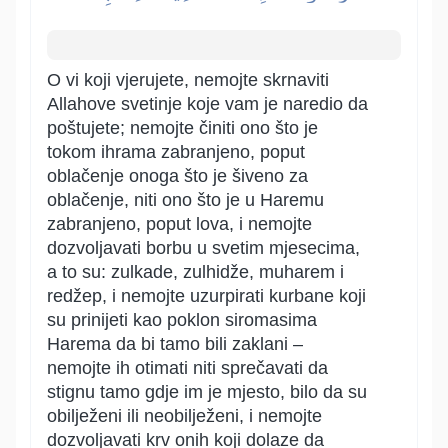
O vi koji vjerujete, nemojte skrnaviti
Allahove svetinje koje vam je naredio da
poštujete; nemojte činiti ono što je
tokom ihrama zabranjeno, poput
oblačenje onoga što je šiveno za
oblačenje, niti ono što je u Haremu
zabranjeno, poput lova, i nemojte
dozvoljavati borbu u svetim mjesecima,
a to su: zulkade, zulhidže, muharem i
redžep, i nemojte uzurpirati kurbane koji
su prinijeti kao poklon siromasima
Harema da bi tamo bili zaklani –
nemojte ih otimati niti sprečavati da
stignu tamo gdje im je mjesto, bilo da su
obilježeni ili neobilježeni, i nemojte
dozvoljavati krv onih koji dolaze da