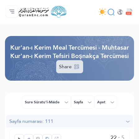
Anasayfa
Mealler Fihristi
Audio
Geliştirici Hizmetleri - API
Proje Hakkında
Biz bilen hab
Geçerli dil
Browse Old Version
Kur'an-ı Kerim Meal Tercümesi - Muhtasar
Kur'an-ı Kerim Tefsiri Boşnakça Tercümesi
Share
Sure Sûratu'l-Mâide
Sayfa
Ayet
Sayfa numarası: 111
22
:
5