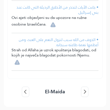
• جاءت الآيات لتحذر من الأخلاق الرديئة التي كانت عند
بني إسرائيل.
Ovi ajeti objavljeni su da upozore na ružne
osobine Izraelićana.
• الخوف من الله سبب لنزول النعم على العبد، ومن
أعظمها نعمة طاعته سبحانه.
Strah od Allaha je uzrok spuštanja blagodati, od
kojih je najveća blagodat pokornosti Njemu.
El-Maida