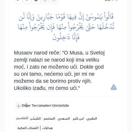
قَالُواْ يَٰمُوسَىٰٓ إِنَّ فِيهَا قَوۡمٗا جَبَّارِينَ وَإِنَّا لَن
نَّدۡخُلَهَا حَتَّىٰ يَخۡرُجُواْ مِنۡهَا فَإِن يَخۡرُجُواْ مِنۡهَا
فَإِنَّا دَٰخِلُونَ
Musaov narod reče: "O Musa, u Svetoj
zemlji nalazi se narod koji ima veliku
moć, i zato ne možemo ući. Dokle god
su oni tamo, nećemo ući, jer mi ne
možemo da se borimo protiv njih.
Ukoliko izađu, mi ćemo ući."
Diğer Tercümeleri Görüntüle
التفاسير:
الطبري
ابن كثير
السعدي
المختصر
المُيسَّر
|
هدايات
النفحات المكية