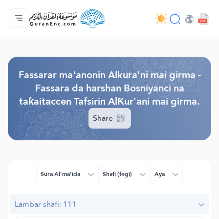
Gida
Jerin ginshikan taken fassarorin
Audio
Ayyukan masu bunkasawa - API
Dangane da wannan aikin
Ka tuntube mu
Harshe
Browse Old Version
Fassarar ma'anonin Alkura'ni mai girma -
Fassara da harshan Bosniyanci na
taƙaitaccen Tafsirin AlƘur'ani mai girma.
Share
Sura Al'ma'ida
Shafi (fegi)
Aya
Lambar shafi: 111