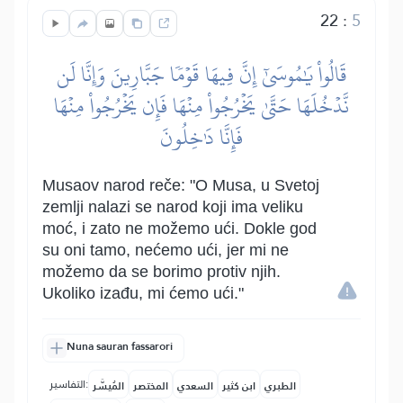
22
:
5
قَالُواْ يَٰمُوسَىٰٓ إِنَّ فِيهَا قَوۡمٗا جَبَّارِينَ وَإِنَّا لَن
نَّدۡخُلَهَا حَتَّىٰ يَخۡرُجُواْ مِنۡهَا فَإِن يَخۡرُجُواْ مِنۡهَا
فَإِنَّا دَٰخِلُونَ
Musaov narod reče: "O Musa, u Svetoj
zemlji nalazi se narod koji ima veliku
moć, i zato ne možemo ući. Dokle god
su oni tamo, nećemo ući, jer mi ne
možemo da se borimo protiv njih.
Ukoliko izađu, mi ćemo ući."
Nuna sauran fassarori
التفاسير:
الطبري
ابن كثير
السعدي
المختصر
المُيسَّر