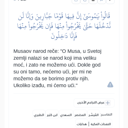
قَالُواْ يَٰمُوسَىٰٓ إِنَّ فِيهَا قَوۡمٗا جَبَّارِينَ وَإِنَّا لَن
نَّدۡخُلَهَا حَتَّىٰ يَخۡرُجُواْ مِنۡهَا فَإِن يَخۡرُجُواْ مِنۡهَا
فَإِنَّا دَٰخِلُونَ
Musaov narod reče: "O Musa, u Svetoj
zemlji nalazi se narod koji ima veliku
moć, i zato ne možemo ući. Dokle god
su oni tamo, nećemo ući, jer mi ne
možemo da se borimo protiv njih.
Ukoliko izađu, mi ćemo ući."
عرض التراجم الأخرى
التفاسير:
المُيسَّر
المختصر
السعدي
ابن كثير
الطبري
|
النفحات المكية
هدايات