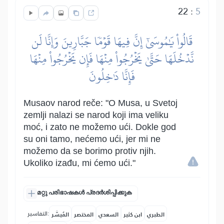
22
:
5
قَالُواْ يَٰمُوسَىٰٓ إِنَّ فِيهَا قَوۡمٗا جَبَّارِينَ وَإِنَّا لَن
نَّدۡخُلَهَا حَتَّىٰ يَخۡرُجُواْ مِنۡهَا فَإِن يَخۡرُجُواْ مِنۡهَا
فَإِنَّا دَٰخِلُونَ
Musaov narod reče: "O Musa, u Svetoj
zemlji nalazi se narod koji ima veliku
moć, i zato ne možemo ući. Dokle god
su oni tamo, nećemo ući, jer mi ne
možemo da se borimo protiv njih.
Ukoliko izađu, mi ćemo ući."
മറ്റു പരിഭാഷകൾ പ്രദർശിപ്പിക്കുക
التفاسير:
الطبري
ابن كثير
السعدي
المختصر
المُيسَّر