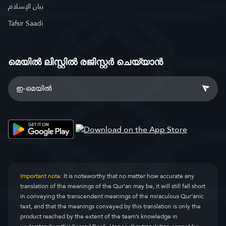
بيان الإسلام
Tafsir Saadi
മെയിൽ ലിസ്റ്റിൽ രജിസ്റ്റർ ചെയ്യാൻ
Important note:
It is noteworthy that no matter how accurate any
translation of the meanings of the Qur’an may be, it will still fall short
in conveying the transcendent meanings of the miraculous Qur’anic
text, and that the meanings conveyed by this translation is only the
product reached by the extent of the team’s knowledge in