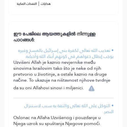
|
هدايات
النفحات المكية
ഈ പേജിലെ ആയത്തുകളിൽ നിന്നുള്ള
പാഠങ്ങൾ:
• تعذيب الله تعالى لكفرة بني إسرائيل بالمسخ وغيره
يوجب إبطال دعواهم في كونهم أبناء الله وأحباءه.
Uzvišeni Allah je kaznio nevjernike među
sinovima Israilovim tako što je neke od njih
pretvorio u životinje, a ostale kaznio na druge
načine. To ukazuje na ništavnost njihove tvrdnje
da su oni Allahovi sinovi i miljenici.
• التوكل على الله تعالى والثقة به سبب لاستنزال
النصر.
Oslonac na Allaha Uzvišenog i pouzdanje u
Njega uzrok su spuštanja Njegove pomoći.