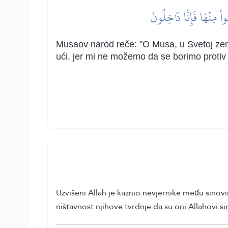
واْ مِنۡهَا فَإِنَّا دَٰخِلُونَ
Musaov narod reče: "O Musa, u Svetoj zeml
ući, jer mi ne možemo da se borimo protiv 
Uzvišeni Allah je kaznio nevjernike među sinovi
ništavnost njihove tvrdnje da su oni Allahovi sin