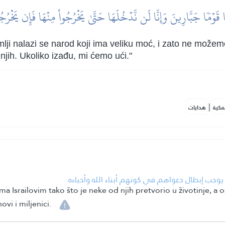
ا قَوۡمٗا جَبَّارِينَ وَإِنَّا لَن نَّدۡخُلَهَا حَتَّىٰ يَخۡرُجُواْ مِنۡهَا فَإِن يَخۡرُجُ
ji nalazi se narod koji ima veliku moć, i zato ne može
njih. Ukoliko izađu, mi ćemo ući."
|
مكية
هدايات
يوجب إبطال دعواهم في كونهم أبناء الله وأحباءه.
ma Israilovim tako što je neke od njih pretvorio u životinje, a 
ovi i miljenici.