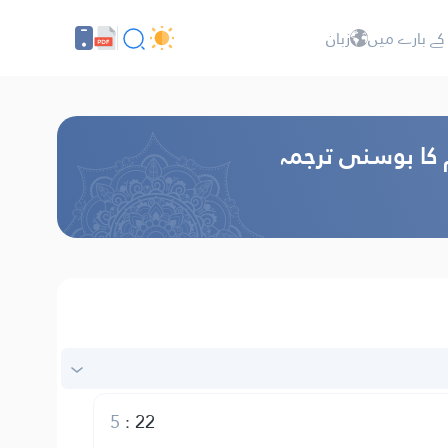
کے بارے میں
زبان
م کا بوسنی ترجمہ
5
:
22