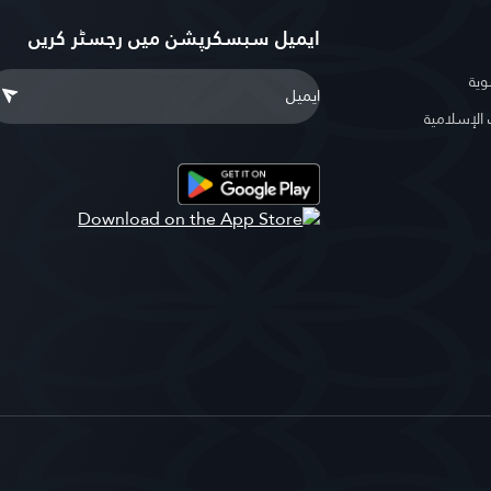
ایمیل سبسکرپشن میں رجسٹر کریں
وية
لإسلامية