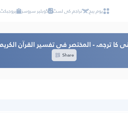
ہوم پیج
تراجم کی لسٹ
ڈویلپر سروسز
پروجیکٹ 
ی کا ترجمہ - المختصر فی تفسیر القرآن الکری
Share