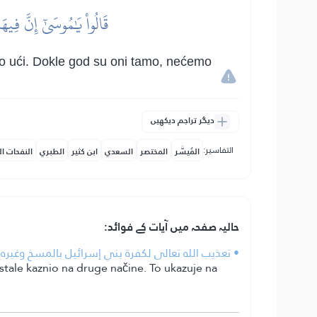
قَالُواْ يَٰمُوسَىٰٓ إِنَّ فِيهَ
mo ući. Dokle god su oni tamo, nećemo
دیگر تراجم دیکھیں
التفاسير:
المُيسَّر
المختصر
السعدي
ابن كثير
الطبري
النفحات ال
حالیہ صفحہ میں آیات کے فوائد:
• تعذيب الله تعالى لكفرة بني إسرائيل بالمسخ وغيره 
ostale kaznio na druge načine. To ukazuje na