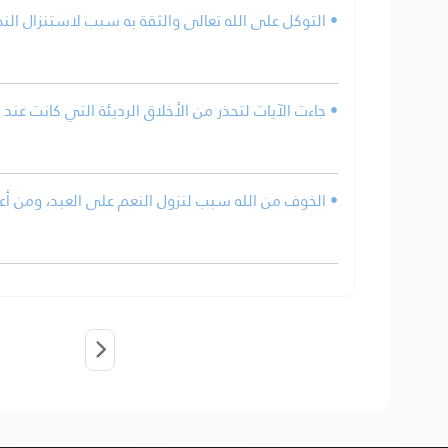
• التوكل على الله تعالى والثقة به سبب لاستنزال النص
• جاءت الآيات لتحذر من الأخلاق الرديئة التي كانت عند
• الخوف من الله سبب لنزول النعم على العبد، ومن أع