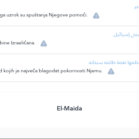
ر.
ega uzrok su spuštanja Njegove pomoći.
 بني إسرائيل.
bine Izraelićana.
ظمها نعمة طاعته سبحانه.
od kojih je najveća blagodat pokornosti Njemu.
El-Maida