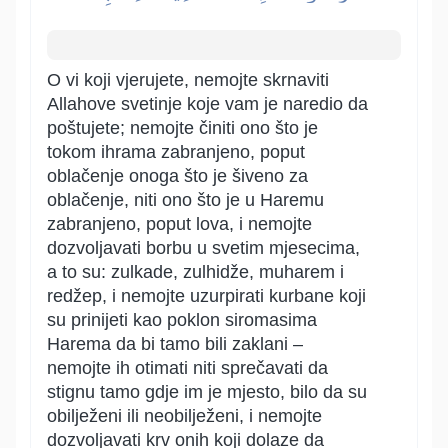
O vi koji vjerujete, nemojte skrnaviti
Allahove svetinje koje vam je naredio da
poštujete; nemojte činiti ono što je
tokom ihrama zabranjeno, poput
oblačenje onoga što je šiveno za
oblačenje, niti ono što je u Haremu
zabranjeno, poput lova, i nemojte
dozvoljavati borbu u svetim mjesecima,
a to su: zulkade, zulhidže, muharem i
redžep, i nemojte uzurpirati kurbane koji
su prinijeti kao poklon siromasima
Harema da bi tamo bili zaklani –
nemojte ih otimati niti sprečavati da
stignu tamo gdje im je mjesto, bilo da su
obilježeni ili neobilježeni, i nemojte
dozvoljavati krv onih koji dolaze da