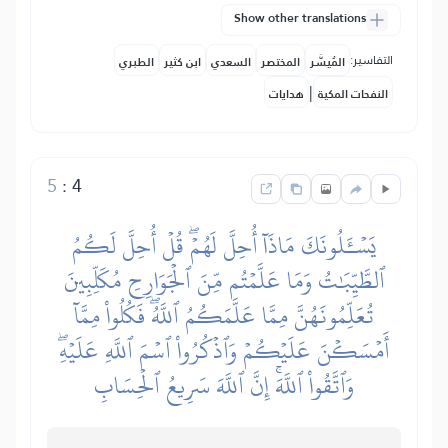
Show other translations
التفاسير:
المُيسَّر
المختصر
السعدي
ابن كثير
الطبري
|
النفحات المكية
هدايات
5
:
4
يَسۡـَٔلُونَكَ مَاذَآ أُحِلَّ لَهُمۡۖ قُلۡ أُحِلَّ لَكُمُ
ٱلطَّيِّبَٰتُ وَمَا عَلَّمۡتُم مِّنَ ٱلۡجَوَارِحِ مُكَلِّبِينَ
تُعَلِّمُونَهُنَّ مِمَّا عَلَّمَكُمُ ٱللَّهُۖ فَكُلُواْ مِمَّآ
أَمۡسَكۡنَ عَلَيۡكُمۡ وَٱذۡكُرُواْ ٱسۡمَ ٱللَّهِ عَلَيۡهِۖ
وَٱتَّقُواْ ٱللَّهَۚ إِنَّ ٱللَّهَ سَرِيعُ ٱلۡحِسَابِ