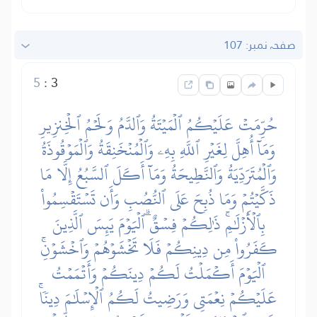
صفحہ نمبر: 107
5
:
3
حُرِّمَتۡ عَلَيۡكُمُ ٱلۡمَيۡتَةُ وَٱلدَّمُ وَلَحۡمُ ٱلۡخِنزِيرِ
وَمَآ أُهِلَّ لِغَيۡرِ ٱللَّهِ بِهِۦ وَٱلۡمُنۡخَنِقَةُ وَٱلۡمَوۡقُوذَةُ
وَٱلۡمُتَرَدِّيَةُ وَٱلنَّطِيحَةُ وَمَآ أَكَلَ ٱلسَّبُعُ إِلَّا مَا
ذَكَّيۡتُمۡ وَمَا ذُبِحَ عَلَى ٱلنُّصُبِ وَأَن تَسۡتَقۡسِمُواْ
بِٱلۡأَزۡلَٰمِۚ ذَٰلِكُمۡ فِسۡقٌۗ ٱلۡيَوۡمَ يَئِسَ ٱلَّذِينَ
كَفَرُواْ مِن دِينِكُمۡ فَلَا تَخۡشَوۡهُمۡ وَٱخۡشَوۡنِۚ
ٱلۡيَوۡمَ أَكۡمَلۡتُ لَكُمۡ دِينَكُمۡ وَأَتۡمَمۡتُ
عَلَيۡكُمۡ نِعۡمَتِي وَرَضِيتُ لَكُمُ ٱلۡإِسۡلَٰمَ دِينٗاۚ