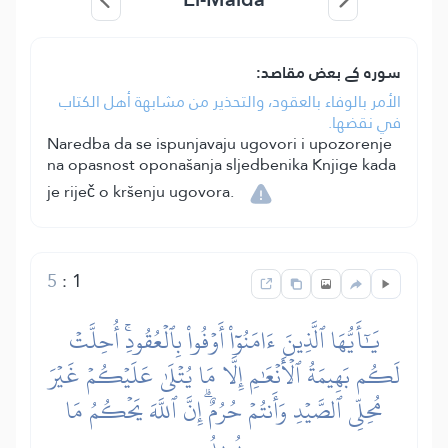
سورہ کے بعض مقاصد:
الأمر بالوفاء بالعقود، والتحذير من مشابهة أهل الكتاب
في نقضها.
Naredba da se ispunjavaju ugovori i upozorenje
na opasnost oponašanja sljedbenika Knjige kada
je riječ o kršenju ugovora.
5
:
1
يَٰٓأَيُّهَا ٱلَّذِينَ ءَامَنُوٓاْ أَوۡفُواْ بِٱلۡعُقُودِۚ أُحِلَّتۡ
لَكُم بَهِيمَةُ ٱلۡأَنۡعَٰمِ إِلَّا مَا يُتۡلَىٰ عَلَيۡكُمۡ غَيۡرَ
مُحِلِّي ٱلصَّيۡدِ وَأَنتُمۡ حُرُمٌۗ إِنَّ ٱللَّهَ يَحۡكُمُ مَا
يُرِيدُ