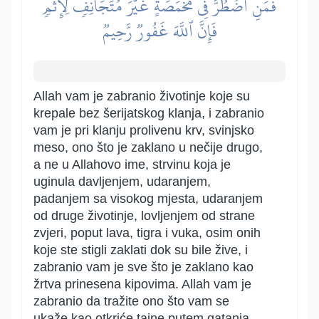
فَمَنِ ٱضۡطُرَّ فِي مَخۡمَصَةٍ غَيۡرَ مُتَجَانِفٖ لِّإِثۡمٖ
فَإِنَّ ٱللَّهَ غَفُورٞ رَّحِيمٞ
Allah vam je zabranio životinje koje su
krepale bez šerijatskog klanja, i zabranio
vam je pri klanju prolivenu krv, svinjsko
meso, ono što je zaklano u nečije drugo,
a ne u Allahovo ime, strvinu koja je
uginula davljenjem, udaranjem,
padanjem sa visokog mjesta, udaranjem
od druge životinje, lovljenjem od strane
zvjeri, poput lava, tigra i vuka, osim onih
koje ste stigli zaklati dok su bile žive, i
zabranio vam je sve što je zaklano kao
žrtva prinesena kipovima. Allah vam je
zabranio da tražite ono što vam se
ukaže kao otkriće tajne putem gatanja