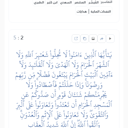
التفاسير:
المُيسَّر
المختصر
السعدي
ابن كثير
الطبري
|
النفحات المكية
هدايات
5
:
2
يَٰٓأَيُّهَا ٱلَّذِينَ ءَامَنُواْ لَا تُحِلُّواْ شَعَٰٓئِرَ ٱللَّهِ وَلَا
ٱلشَّهۡرَ ٱلۡحَرَامَ وَلَا ٱلۡهَدۡيَ وَلَا ٱلۡقَلَٰٓئِدَ وَلَآ
ءَآمِّينَ ٱلۡبَيۡتَ ٱلۡحَرَامَ يَبۡتَغُونَ فَضۡلٗا مِّن رَّبِّهِمۡ
وَرِضۡوَٰنٗاۚ وَإِذَا حَلَلۡتُمۡ فَٱصۡطَادُواْۚ وَلَا
يَجۡرِمَنَّكُمۡ شَنَـَٔانُ قَوۡمٍ أَن صَدُّوكُمۡ عَنِ
ٱلۡمَسۡجِدِ ٱلۡحَرَامِ أَن تَعۡتَدُواْۘ وَتَعَاوَنُواْ عَلَى ٱلۡبِرِّ
وَٱلتَّقۡوَىٰۖ وَلَا تَعَاوَنُواْ عَلَى ٱلۡإِثۡمِ وَٱلۡعُدۡوَٰنِۚ
وَٱتَّقُواْ ٱللَّهَۖ إِنَّ ٱللَّهَ شَدِيدُ ٱلۡعِقَابِ