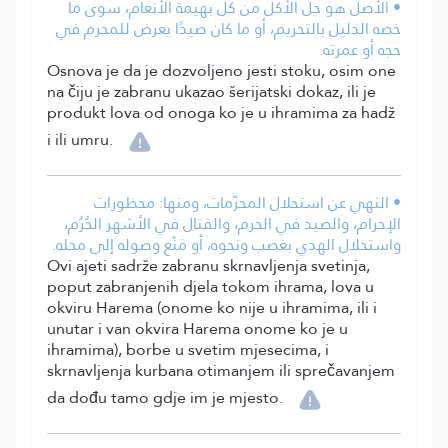
• الأصل هو حِلُّ الأكل من كل بهيمة الأنعام، سوى ما
خصه الدليل بالتحريم، أو ما كان صيدًا يعرض للمحرم في
حجه أو عمرته.
Osnova je da je dozvoljeno jesti stoku, osim one
na čiju je zabranu ukazao šerijatski dokaz, ili je
produkt lova od onoga ko je u ihramima za hadž
i ili umru.
• النهي عن استحلال المحرَّمات، ومنها: محظورات
الإحرام، والصيد في الحرم، والقتال في الأشهر الحُرُم،
واستحلال الهدي بغصب ونحوه، أو مَنْع وصوله إلى محله.
Ovi ajeti sadrže zabranu skrnavljenja svetinja,
poput zabranjenih djela tokom ihrama, lova u
okviru Harema (onome ko nije u ihramima, ili i
unutar i van okvira Harema onome ko je u
ihramima), borbe u svetim mjesecima, i
skrnavljenja kurbana otimanjem ili sprečavanjem
da dođu tamo gdje im je mjesto.