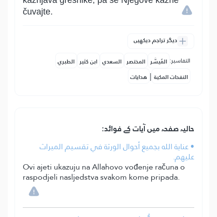
kažnjava grešnike, pa se Njegove kazne
čuvajte.
دیگر تراجم دیکھیں
التفاسير:
المُيسَّر
المختصر
السعدي
ابن كثير
الطبري
|
النفحات المكية
هدايات
حالیہ صفحہ میں آیات کے فوائد:
• عناية الله بجميع أحوال الورثة في تقسيم الميراث
عليهم.
Ovi ajeti ukazuju na Allahovo vođenje računa o
raspodjeli nasljedstva svakom kome pripada.