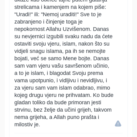
strelicama i kamenjem na kojem piše:
"Uradi!" ili: "Nemoj uraditi!" Sve to je
zabranjeno i činjenje toga je
nepokornost Allahu Uzvišenom. Danas
su nevjernici izgubili svaku nadu da ćete
ostaviti svoju vjeru, islam, nakon što su
vidjeli snagu islama, pa ih se nemojte
bojati, već se samo Mene bojte. Danas
sam vam vjeru vašu savršenom učinio,
a to je islam, i blagodat Svoju prema
vama upotpunio, i vidljivu i nevidljivu, i
za vjeru sam vam islam odabrao, mimo
kojeg drugu vjeru ne prihvatam. Ko bude
gladan toliko da bude primoran jesti
strvinu, bez želje da učini grijeh, takvom
nema grijeha, a Allah puno prašta i
milostiv je.