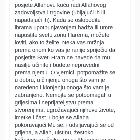
posjete Allahovu kuću radi Allahovog
zadovoljstva i trgovine (ubijajući ih ili
napadajući ih). Kada se oslobodite
ihrama upotpunjavanjem hadža ili umre i
napustite svetu zonu Harema, možete
loviti, ako to želite. Neka vas mržnja
prema onom ko vas je ranije spriječio da
posjetite Sveti Hram ne navede da mu
nasilje učinite i budete nepravedni
prema njemu. O vjernici, potpomažite se
u dobru, u činjenju onoga što vam je
naređeno i klonjenju onoga što vam je
zabranjeno. Nemojte se potpomagati u
grijesima i neprijateljstvu prema
stvorenjima, ugrožavajući njihove živote,
imetke i čast. I bojte se Allaha
pokoravajući Mu se, i udaljavajući se od
grijeha, a Allah, uistinu, žestoko