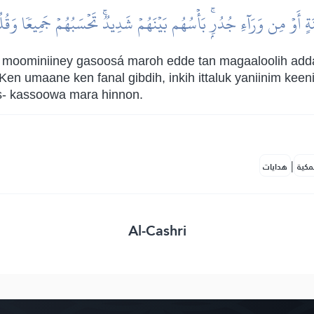
 أَوۡ مِن وَرَآءِ جُدُرِۭۚ بَأۡسُهُم بَيۡنَهُمۡ شَدِيدٞۚ تَحۡسَبُهُمۡ جَمِيعٗا وَقُلُوب
a moominiiney gasoosá maroh edde tan magaaloolih addak
, Ken umaane ken fanal gibdih, inkih ittaluk yaniinim kee
kas- kassoowa mara hinnon.
|
مكية
هدايات
Al-Cashri