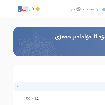
پىلان ھەققىدە
تىل
ۇد ئابدۇلقادىر ھەمزى
59
:
14