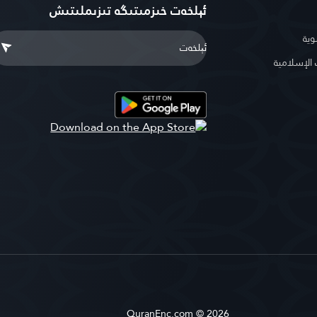
ئېلخەت خىزمىتىگە تىزىملىتىش
وية
لإسلامية
QuranEnc.com © 2026