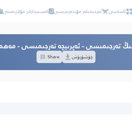
ئاساسى
تەرجىمىلەر مۇندەرىجىسى
كەسىپدارلار مۇلازىمىتى
نىڭ تەرجىمىسى - ئەپرىيچە تەرجىمىسى - مەھم
چۈشۈرۈش
Share