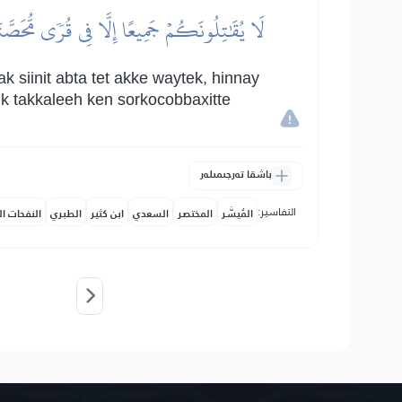
لَا يُقَٰتِلُونَكُمۡ جَمِيعًا إِلَّا فِي قُرٗى مُّحَصَّنَةٍ
 siinit abta tet akke waytek, hinnay
nik takkaleeh ken sorkocobbaxitte
باشقا تەرجىمىلەر
التفاسير:
المُيسَّر
المختصر
السعدي
ابن كثير
الطبري
النفحات ال