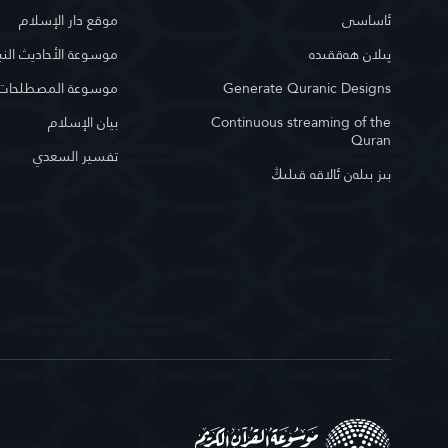
ئاساسى
موقع دار الإسلام
پىلان ھەققىدە
موسوعة الأحاديث النب
Generate Quranic Designs
موسوعة المصطلحات ا
Continuous streaming of the
بيان الإسلام
Quran
تفسير السعدي
بىز بىلەن ئالاقە قىلىڭ