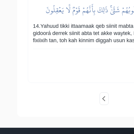
ُهُمۡ شَتَّىٰۚ ذَٰلِكَ بِأَنَّهُمۡ قَوۡمٞ لَّا يَعۡقِلُونَ
14.Yahuud tikki ittaamaak qeb siinit mabt
gidoorá derrek siinit abta tet akke waytek
fixiixih tan, toh kah kinnim diggah usun 