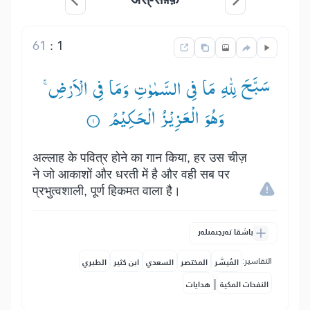
61
:
1
سَبَّحَ لِلّٰهِ مَا فِی السَّمٰوٰتِ وَمَا فِی الْاَرْضِ ۚ—
وَهُوَ الْعَزِیْزُ الْحَكِیْمُ ۟
अल्लाह के पवित्र होने का गान किया, हर उस चीज़
ने जो आकाशों और धरती में है और वही सब पर
प्रभुत्वशाली, पूर्ण हिकमत वाला है।
باشقا تەرجىمىلەر
التفاسير:
المُيسَّر
المختصر
السعدي
ابن كثير
الطبري
|
النفحات المكية
هدايات