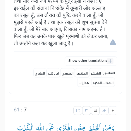
तथा याद करो जब मरयम के पुत्र ईसा ने कहा : ऐ
इसराईल की संतान! निःसंदेह मैं तुम्हारी ओर अल्लाह
का रसूल हूँ, उस तौरात की पुष्टि करने वाला हूँ, जो
मुझसे पहले आई है तथा एक रसूल की शुभ सूचना देने
वाला हूँ, जो मेरे बाद आएगा, जिसका नाम अहमद है।
फिर जब वह उनके पास खुले प्रमाणों को लेकर आया,
तो उन्होंने कहा यह खुला जादू है।
Show other translations
التفاسير:
المُيسَّر
المختصر
السعدي
ابن كثير
الطبري
|
النفحات المكية
هدايات
61
:
7
وَمَنْ اَظْلَمُ مِمَّنِ افْتَرٰی عَلَی اللّٰهِ الْكَذِبَ