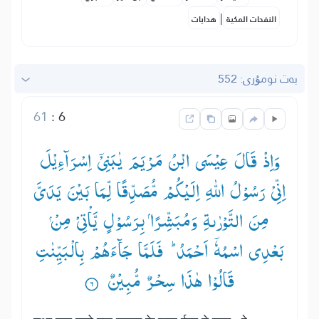
|
النفحات المكية
هدايات
بەت نومۇرى: 552
61
:
6
وَاِذْ قَالَ عِیْسَی ابْنُ مَرْیَمَ یٰبَنِیْۤ اِسْرَآءِیْلَ
اِنِّیْ رَسُوْلُ اللّٰهِ اِلَیْكُمْ مُّصَدِّقًا لِّمَا بَیْنَ یَدَیَّ
بَعْدِی اسْمُهٗۤ اَحْمَدُ ؕ— فَلَمَّا جَآءَهُمْ بِالْبَیِّنٰتِ
قَالُوْا هٰذَا سِحْرٌ مُّبِیْنٌ ۟