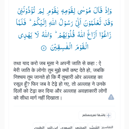
وَاِذْ قَالَ مُوْسٰی لِقَوْمِهٖ یٰقَوْمِ لِمَ تُؤْذُوْنَنِیْ
وَقَدْ تَّعْلَمُوْنَ اَنِّیْ رَسُوْلُ اللّٰهِ اِلَیْكُمْ ؕ— فَلَمَّا
زَاغُوْۤا اَزَاغَ اللّٰهُ قُلُوْبَهُمْ ؕ— وَاللّٰهُ لَا یَهْدِی
الْقَوْمَ الْفٰسِقِیْنَ ۟
तथा याद करो जब मूसा ने अपनी जाति से कहा : ऐ
मेरी जाति के लोगो! तुम मुझे क्यों कष्ट देते हो, जबकि
निश्चय तुम जानते हो कि मैं तुम्हारी ओर अल्लाह का
रसूल हूँ? फिर जब वे टेढ़े हो गए, तो अल्लाह ने उनके
दिलों को टेढ़ा कर दिया और अल्लाह अवज्ञाकारी लोगों
को सीधा मार्ग नहीं दिखाता।
باشقا تەرجىمىلەر
التفاسير:
المُيسَّر
المختصر
السعدي
ابن كثير
الطبري