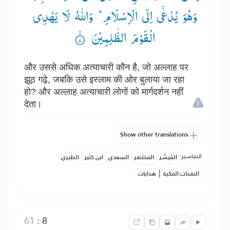
وَهُوَ یُدْعٰۤی اِلَی الْاِسْلَامِ ؕ— وَاللّٰهُ لَا یَهْدِی
الْقَوْمَ الظّٰلِمِیْنَ ۟ۚ
और उससे अधिक अत्याचारी कौन है, जो अल्लाह पर
झूठ गढ़े, जबकि उसे इस्लाम की ओर बुलाया जा रहा
हो? और अल्लाह अत्याचारी लोगों को मार्गदर्शन नहीं
देता।
Show other translations
التفاسير:
المُيسَّر
المختصر
السعدي
ابن كثير
الطبري
|
النفحات المكية
هدايات
61
:
8