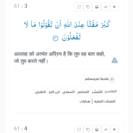
61
:
3
كَبُرَ مَقْتًا عِنْدَ اللّٰهِ اَنْ تَقُوْلُوْا مَا لَا
تَفْعَلُوْنَ ۟
अल्लाह को अत्यंत अप्रिय है कि तुम वह बात कहो,
जो तुम करते नहीं।
باشقا تەرجىمىلەر
التفاسير:
المُيسَّر
المختصر
السعدي
ابن كثير
الطبري
|
النفحات المكية
هدايات
61
:
4