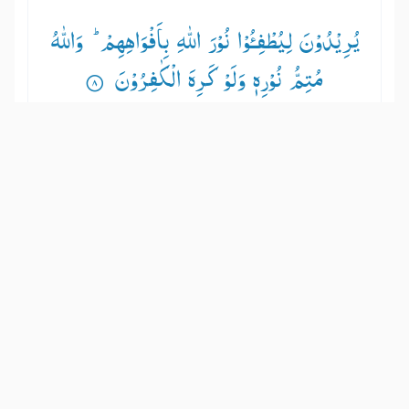
یُرِیْدُوْنَ لِیُطْفِـُٔوْا نُوْرَ اللّٰهِ بِاَفْوَاهِهِمْ ؕ— وَاللّٰهُ
مُتِمُّ نُوْرِهٖ وَلَوْ كَرِهَ الْكٰفِرُوْنَ ۟
वे चाहते हैं कि अल्लाह के प्रकाश को अपने मुँहों से
बुझा दें तथा अल्लाह अपने प्रकाश को पूरा करने
वाला है, यद्यपि काफ़िरों को बुरा लगे।
Show other translations
التفاسير:
المُيسَّر
المختصر
السعدي
ابن كثير
الطبري
|
النفحات المكية
هدايات
61
:
9