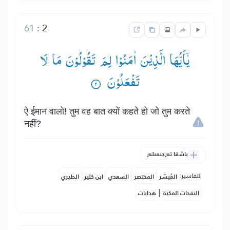
61
:
2
یٰۤاَیُّهَا الَّذِیْنَ اٰمَنُوْا لِمَ تَقُوْلُوْنَ مَا لَا
تَفْعَلُوْنَ ۟
ऐ ईमान वालो! तुम वह बात क्यों कहते हो जो तुम करते
नहीं?
باشقا تەرجىمىلەر
التفاسير:
المُيسَّر
المختصر
السعدي
ابن كثير
الطبري
|
النفحات المكية
هدايات