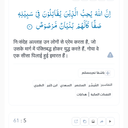
اِنَّ اللّٰهَ یُحِبُّ الَّذِیْنَ یُقَاتِلُوْنَ فِیْ سَبِیْلِهٖ
صَفًّا كَاَنَّهُمْ بُنْیَانٌ مَّرْصُوْصٌ ۟
निःसंदेह अल्लाह उन लोगों से प्रेम करता है, जो
उसके मार्ग में पंक्तिबद्ध होकर युद्ध करते हैं, गोया वे
एक सीसा पिलाई हुई इमारत हैं।
باشقا تەرجىمىلەر
التفاسير:
المُيسَّر
المختصر
السعدي
ابن كثير
الطبري
|
النفحات المكية
هدايات
61
:
5