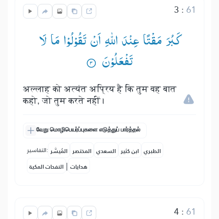
3
:
61
كَبُرَ مَقْتًا عِنْدَ اللّٰهِ اَنْ تَقُوْلُوْا مَا لَا
تَفْعَلُوْنَ ۟
अल्लाह को अत्यंत अप्रिय है कि तुम वह बात
कहो, जो तुम करते नहीं।
வேறு மொழிபெயர்ப்புகளை எடுத்துப் பார்த்தல்
التفاسير:
الطبري
ابن كثير
السعدي
المختصر
المُيسَّر
|
هدايات
النفحات المكية
4
:
61