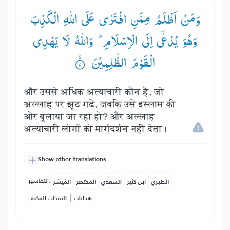
وَمَنْ اَظْلَمُ مِمَّنِ افْتَرٰی عَلَی اللّٰهِ الْكَذِبَ
وَهُوَ یُدْعٰۤی اِلَی الْاِسْلَامِ ؕ— وَاللّٰهُ لَا یَهْدِی
الْقَوْمَ الظّٰلِمِیْنَ ۟ۚ
और उससे अधिक अत्याचारी कौन है, जो
अल्लाह पर झूठ गढ़े, जबकि उसे इस्लाम की
ओर बुलाया जा रहा हो? और अल्लाह
अत्याचारी लोगों को मार्गदर्शन नहीं देता।
Show other translations
التفاسير:
الطبري
ابن كثير
السعدي
المختصر
المُيسَّر
|
هدايات
النفحات المكية