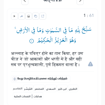
1
:
61
سَبَّحَ لِلّٰهِ مَا فِی السَّمٰوٰتِ وَمَا فِی الْاَرْضِ ۚ—
وَهُوَ الْعَزِیْزُ الْحَكِیْمُ ۟
अल्लाह के पवित्र होने का गान किया, हर उस
चीज़ ने जो आकाशों और धरती में है और वही
सब पर प्रभुत्वशाली, पूर्ण हिकमत वाला है।
வேறு மொழிபெயர்ப்புகளை எடுத்துப் பார்த்தல்
التفاسير:
الطبري
ابن كثير
السعدي
المختصر
المُيسَّر
|
هدايات
النفحات المكية