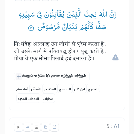
اِنَّ اللّٰهَ یُحِبُّ الَّذِیْنَ یُقَاتِلُوْنَ فِیْ سَبِیْلِهٖ
صَفًّا كَاَنَّهُمْ بُنْیَانٌ مَّرْصُوْصٌ ۟
निःसंदेह अल्लाह उन लोगों से प्रेम करता है,
जो उसके मार्ग में पंक्तिबद्ध होकर युद्ध करते हैं,
गोया वे एक सीसा पिलाई हुई इमारत हैं।
வேறு மொழிபெயர்ப்புகளை எடுத்துப் பார்த்தல்
التفاسير:
الطبري
ابن كثير
السعدي
المختصر
المُيسَّر
|
هدايات
النفحات المكية
5
:
61