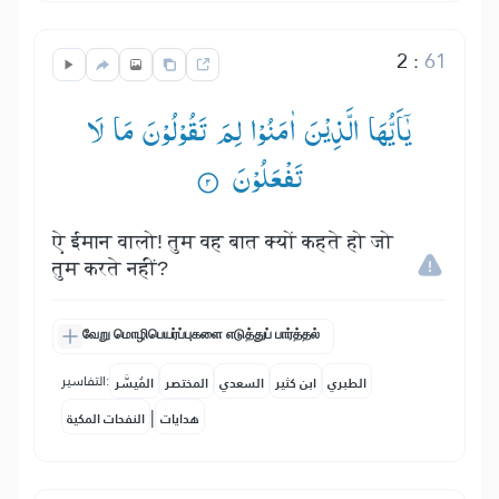
2
:
61
یٰۤاَیُّهَا الَّذِیْنَ اٰمَنُوْا لِمَ تَقُوْلُوْنَ مَا لَا
تَفْعَلُوْنَ ۟
ऐ ईमान वालो! तुम वह बात क्यों कहते हो जो
तुम करते नहीं?
வேறு மொழிபெயர்ப்புகளை எடுத்துப் பார்த்தல்
التفاسير:
الطبري
ابن كثير
السعدي
المختصر
المُيسَّر
|
هدايات
النفحات المكية