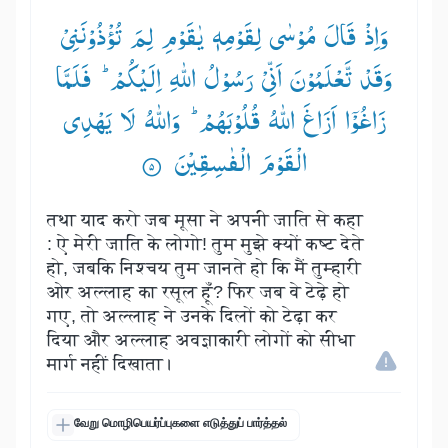
وَاِذْ قَالَ مُوْسٰی لِقَوْمِهٖ یٰقَوْمِ لِمَ تُؤْذُوْنَنِیْ
وَقَدْ تَّعْلَمُوْنَ اَنِّیْ رَسُوْلُ اللّٰهِ اِلَیْكُمْ ؕ— فَلَمَّا
زَاغُوْۤا اَزَاغَ اللّٰهُ قُلُوْبَهُمْ ؕ— وَاللّٰهُ لَا یَهْدِی
الْقَوْمَ الْفٰسِقِیْنَ ۟
तथा याद करो जब मूसा ने अपनी जाति से कहा
: ऐ मेरी जाति के लोगो! तुम मुझे क्यों कष्ट देते
हो, जबकि निश्चय तुम जानते हो कि मैं तुम्हारी
ओर अल्लाह का रसूल हूँ? फिर जब वे टेढ़े हो
गए, तो अल्लाह ने उनके दिलों को टेढ़ा कर
दिया और अल्लाह अवज्ञाकारी लोगों को सीधा
मार्ग नहीं दिखाता।
வேறு மொழிபெயர்ப்புகளை எடுத்துப் பார்த்தல்