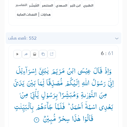
التفاسير:
الطبري
ابن كثير
السعدي
المختصر
المُيسَّر
|
هدايات
النفحات المكية
பக்க எண்: 552
6
:
61
وَاِذْ قَالَ عِیْسَی ابْنُ مَرْیَمَ یٰبَنِیْۤ اِسْرَآءِیْلَ
اِنِّیْ رَسُوْلُ اللّٰهِ اِلَیْكُمْ مُّصَدِّقًا لِّمَا بَیْنَ یَدَیَّ
بَعْدِی اسْمُهٗۤ اَحْمَدُ ؕ— فَلَمَّا جَآءَهُمْ بِالْبَیِّنٰتِ
قَالُوْا هٰذَا سِحْرٌ مُّبِیْنٌ ۟