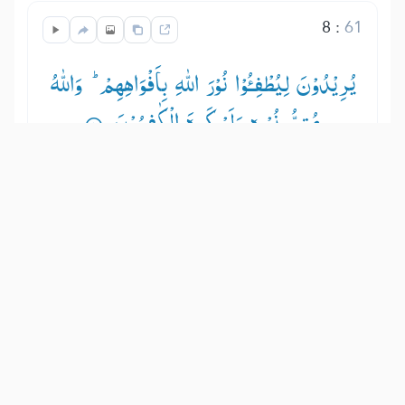
8
:
61
یُرِیْدُوْنَ لِیُطْفِـُٔوْا نُوْرَ اللّٰهِ بِاَفْوَاهِهِمْ ؕ— وَاللّٰهُ
مُتِمُّ نُوْرِهٖ وَلَوْ كَرِهَ الْكٰفِرُوْنَ ۟
वे चाहते हैं कि अल्लाह के प्रकाश को अपने
मुँहों से बुझा दें तथा अल्लाह अपने प्रकाश को
पूरा करने वाला है, यद्यपि काफ़िरों को बुरा लगे।
Show other translations
التفاسير:
الطبري
ابن كثير
السعدي
المختصر
المُيسَّر
|
هدايات
النفحات المكية