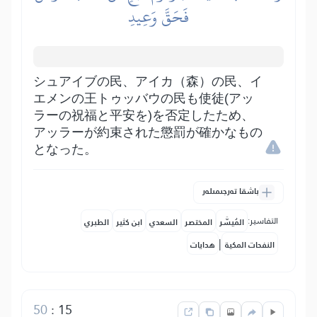
فَحَقَّ وَعِيدِ
シュアイブの民、アイカ（森）の民、イ
エメンの王トゥッバウの民も使徒(アッ
ラーの祝福と平安を)を否定したため、
アッラーが約束された懲罰が確かなもの
となった。
باشقا تەرجىمىلەر
التفاسير:
المُيسَّر
المختصر
السعدي
ابن كثير
الطبري
|
النفحات المكية
هدايات
50
:
15