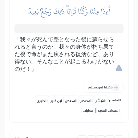
أَءِذَا مِتۡنَا وَكُنَّا تُرَابٗاۖ ذَٰلِكَ رَجۡعُۢ بَعِيدٞ
「我々が死んで塵となった後に蘇らせら
れると言うのか。我々の身体が朽ち果て
た後で命がまた戻される復活など、あり
得ない。そんなことが起こるわけがない
のだ！」
باشقا تەرجىمىلەر
التفاسير:
المُيسَّر
المختصر
السعدي
ابن كثير
الطبري
|
النفحات المكية
هدايات