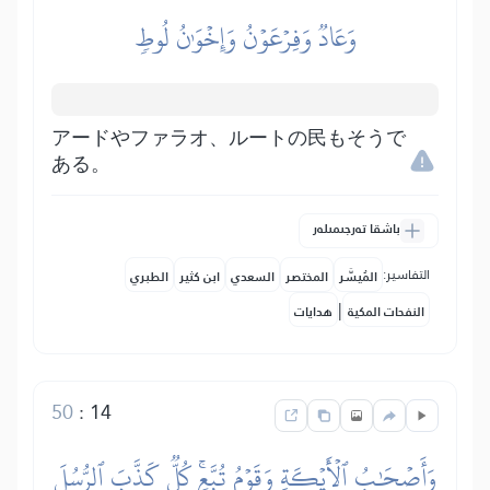
وَعَادٞ وَفِرۡعَوۡنُ وَإِخۡوَٰنُ لُوطٖ
アードやファラオ、ルートの民もそうで
ある。
باشقا تەرجىمىلەر
التفاسير:
المُيسَّر
المختصر
السعدي
ابن كثير
الطبري
|
النفحات المكية
هدايات
50
:
14
وَأَصۡحَٰبُ ٱلۡأَيۡكَةِ وَقَوۡمُ تُبَّعٖۚ كُلّٞ كَذَّبَ ٱلرُّسُلَ