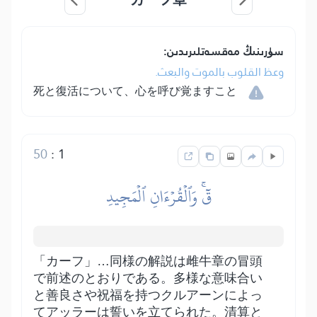
سۈرىنىڭ مەقسەتلىرىدىن:
وعظ القلوب بالموت والبعث.
死と復活について、心を呼び覚ますこと
50
:
1
قٓۚ وَٱلۡقُرۡءَانِ ٱلۡمَجِيدِ
「カーフ」…同様の解説は雌牛章の冒頭
で前述のとおりである。多様な意味合い
と善良さや祝福を持つクルアーンによっ
てアッラーは誓いを立てられた。清算と