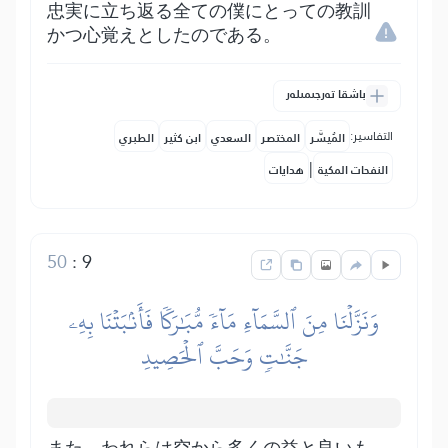
忠実に立ち返る全ての僕にとっての教訓
かつ心覚えとしたのである。
باشقا تەرجىمىلەر
التفاسير:
المُيسَّر
المختصر
السعدي
ابن كثير
الطبري
|
النفحات المكية
هدايات
50
:
9
وَنَزَّلۡنَا مِنَ ٱلسَّمَآءِ مَآءٗ مُّبَٰرَكٗا فَأَنۢبَتۡنَا بِهِۦ
جَنَّٰتٖ وَحَبَّ ٱلۡحَصِيدِ