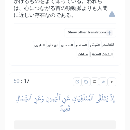
かけるものをよく知っている。われら
は、心につながる首の頸動脈よりも人間
に近しい存在なのである。
Show other translations
التفاسير:
المُيسَّر
المختصر
السعدي
ابن كثير
الطبري
|
النفحات المكية
هدايات
50
:
17
إِذۡ يَتَلَقَّى ٱلۡمُتَلَقِّيَانِ عَنِ ٱلۡيَمِينِ وَعَنِ ٱلشِّمَالِ
قَعِيدٞ