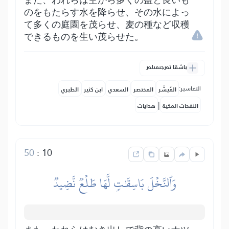
また、われらは空から多くの益と良いも
のをもたらす水を降らせ、その水によっ
て多くの庭園を茂らせ、麦の種など収穫
できるものを生い茂らせた。
باشقا تەرجىمىلەر
التفاسير:
المُيسَّر
المختصر
السعدي
ابن كثير
الطبري
|
النفحات المكية
هدايات
50
:
10
وَٱلنَّخۡلَ بَاسِقَٰتٖ لَّهَا طَلۡعٞ نَّضِيدٞ