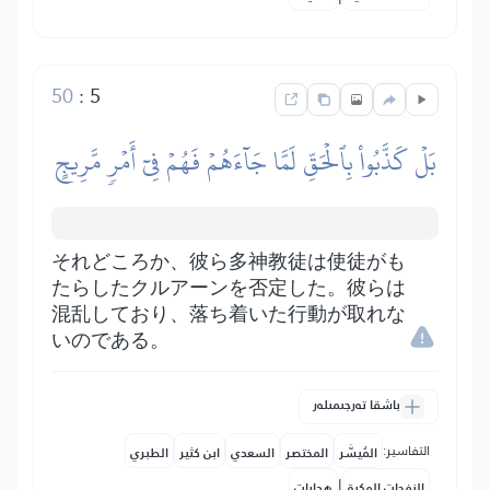
50
:
5
بَلۡ كَذَّبُواْ بِٱلۡحَقِّ لَمَّا جَآءَهُمۡ فَهُمۡ فِيٓ أَمۡرٖ مَّرِيجٍ
それどころか、彼ら多神教徒は使徒がも
たらしたクルアーンを否定した。彼らは
混乱しており、落ち着いた行動が取れな
いのである。
باشقا تەرجىمىلەر
التفاسير:
المُيسَّر
المختصر
السعدي
ابن كثير
الطبري
|
النفحات المكية
هدايات