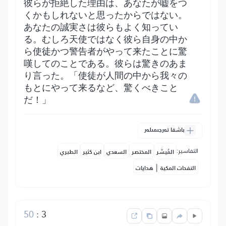
彼らが拒絶した理由は、あなたが嘘をつ
くかもしれないと思ったからではない。
あなたの誠実さは彼らもよく知ってい
る。むしろ天使ではなく彼ら自身の中か
ら使徒かつ警告者がやって来たことに驚
嘆してのことである。彼らは驚きのあま
り言った。「使徒が人間の中から我々の
もとにやって来るなど、驚くべきこと
だ！」
باشقا تەرجىمىلەر
التفاسير:
المُيسَّر
المختصر
السعدي
ابن كثير
الطبري
|
النفحات المكية
هدايات
50
:
3