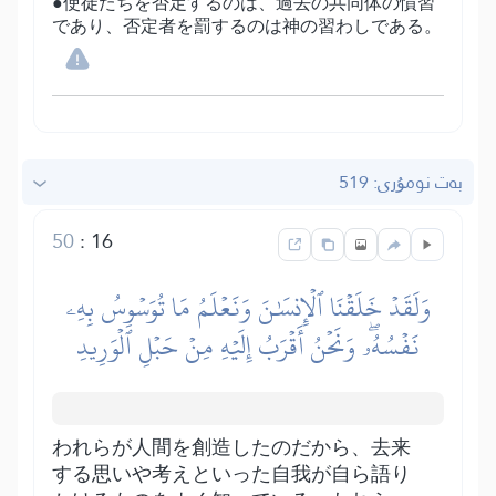
●使徒たちを否定するのは、過去の共同体の慣習
であり、否定者を罰するのは神の習わしである。
بەت نومۇرى: 519
50
:
16
وَلَقَدۡ خَلَقۡنَا ٱلۡإِنسَٰنَ وَنَعۡلَمُ مَا تُوَسۡوِسُ بِهِۦ
نَفۡسُهُۥۖ وَنَحۡنُ أَقۡرَبُ إِلَيۡهِ مِنۡ حَبۡلِ ٱلۡوَرِيدِ
われらが人間を創造したのだから、去来
する思いや考えといった自我が自ら語り