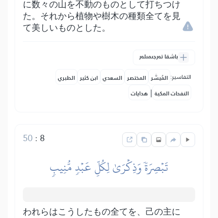
に数々の山を不動のものとして打ちつけ
た。それから植物や樹木の種類全てを見
て美しいものとした。
باشقا تەرجىمىلەر
التفاسير:
المُيسَّر
المختصر
السعدي
ابن كثير
الطبري
|
النفحات المكية
هدايات
50
:
8
تَبۡصِرَةٗ وَذِكۡرَىٰ لِكُلِّ عَبۡدٖ مُّنِيبٖ
われらはこうしたもの全てを、己の主に