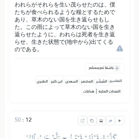
われらがそれらを生い茂らせたのは、僕
たちが食べられるような糧とするためで
あり、草木のない国を生き返らせもし
た。この雨によって草木のない国を生き
返らせたように、われらは死者を生き返
らせ、生きた状態で(地中から)出てくる
のである。
باشقا تەرجىمىلەر
التفاسير:
المُيسَّر
المختصر
السعدي
ابن كثير
الطبري
|
النفحات المكية
هدايات
50
:
12
كَذَّبَتۡ قَبۡلَهُمۡ قَوۡمُ نُوحٖ وَأَصۡحَٰبُ ٱلرَّسِّ