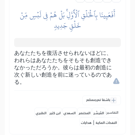
أَفَعَيِينَا بِٱلۡخَلۡقِ ٱلۡأَوَّلِۚ بَلۡ هُمۡ فِي لَبۡسٖ مِّنۡ
خَلۡقٖ جَدِيدٖ
あなたたちを復活させられないほどに、
われらはあなたたちをそもそも創造でき
なかっただろうか。彼らは最初の創造に
次ぐ新しい創造を前に迷っているのであ
る。
باشقا تەرجىمىلەر
التفاسير:
المُيسَّر
المختصر
السعدي
ابن كثير
الطبري
|
النفحات المكية
هدايات