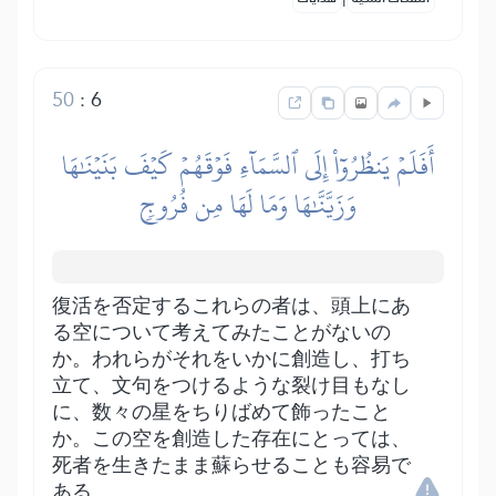
50
:
6
أَفَلَمۡ يَنظُرُوٓاْ إِلَى ٱلسَّمَآءِ فَوۡقَهُمۡ كَيۡفَ بَنَيۡنَٰهَا
وَزَيَّنَّٰهَا وَمَا لَهَا مِن فُرُوجٖ
復活を否定するこれらの者は、頭上にあ
る空について考えてみたことがないの
か。われらがそれをいかに創造し、打ち
立て、文句をつけるような裂け目もなし
に、数々の星をちりばめて飾ったこと
か。この空を創造した存在にとっては、
死者を生きたまま蘇らせることも容易で
ある。