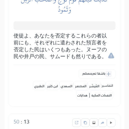
وَثَمُودُ
使徒よ、あなたを否定するこれらの者以
前にも、それぞれに遣わされた預言者を
否定した民はいくつもあった。ヌーフの
民や井戸の民、サムードも然りである。
باشقا تەرجىمىلەر
التفاسير:
المُيسَّر
المختصر
السعدي
ابن كثير
الطبري
|
النفحات المكية
هدايات
50
:
13