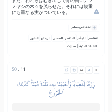
また、われらはむき出しで背の高いナツ
メヤシの木々を茂らせた。それには幾重
にも重なる実がついている。
باشقا تەرجىمىلەر
التفاسير:
المُيسَّر
المختصر
السعدي
ابن كثير
الطبري
|
النفحات المكية
هدايات
50
:
11
رِّزۡقٗا لِّلۡعِبَادِۖ وَأَحۡيَيۡنَا بِهِۦ بَلۡدَةٗ مَّيۡتٗاۚ كَذَٰلِكَ
ٱلۡخُرُوجُ