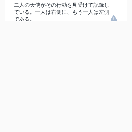
二人の天使がその行動を見受けて記録し
ている。一人は右側に、もう一人は左側
である。
Show other translations
التفاسير:
المُيسَّر
المختصر
السعدي
ابن كثير
الطبري
|
النفحات المكية
هدايات
50
:
18
مَّا يَلۡفِظُ مِن قَوۡلٍ إِلَّا لَدَيۡهِ رَقِيبٌ عَتِيدٞ
何を言うにも、天使がその場にいて監視