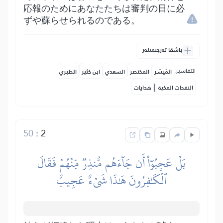
応報のためにあなたたちは審判の日に必
ずや蘇らせられるのである。
باشقا تەرجىمىلەر
التفاسير:
المُيسَّر
المختصر
السعدي
ابن كثير
الطبري
|
النفحات المكية
هدايات
50
:
2
بَلۡ عَجِبُوٓاْ أَن جَآءَهُم مُّنذِرٞ مِّنۡهُمۡ فَقَالَ
ٱلۡكَٰفِرُونَ هَٰذَا شَيۡءٌ عَجِيبٌ