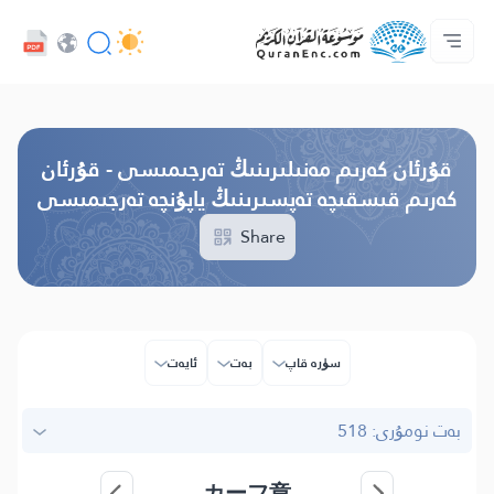
تىل
Audio
ئاساسى
پىلان ھەققىدە
بىز بىلەن ئالاقە قىلىڭ
تەرجىمىلەر مۇندەرىجىسى
كەسىپدارلار مۇلازىمىتى - API
Browse Old Version
قۇرئان كەرىم مەنىلىرىنىڭ تەرجىمىسى - قۇرئان
كەرىم قىسقىچە تەپسىرىنىڭ ياپۇنچە تەرجىمىسى
Share
سۈرە قاپ
بەت
ئايەت
بەت نومۇرى: 518
カーフ章