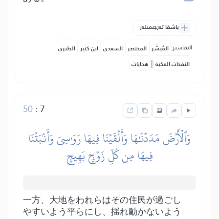
باشقا تەرجىمىلەر
التفاسير:
المُيسَّر
المختصر
السعدي
ابن كثير
الطبري
|
النفحات المكية
هدايات
50
:
7
وَٱلۡأَرۡضَ مَدَدۡنَٰهَا وَأَلۡقَيۡنَا فِيهَا رَوَٰسِيَ وَأَنۢبَتۡنَا
فِيهَا مِن كُلِّ زَوۡجِۭ بَهِيجٖ
一方、大地をわれらはその住民が過ごし
やすいよう平らにし、揺れ動かないよう