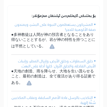
بۇ بەتتىكى ئايەتلەردىن ئېلىنغان مەزمۇنلار:
• المشركون يستعظمون النبوة على البشر، ويمنحون
صفة الألوهية للحجر!
●多神教徒は人間が神の預言者となることをあり
得ないこととするが、岩が神の特性を持つことに
は平然としている。
• خلق السماوات، وخلق الأرض، وإنزال المطر، وإنبات
الأرض القاحلة، والخلق الأول: كلها أدلة على البعث.
●天地の創造、雨を降らせ、大地を生い茂らせる
こと、最初の創造は、全て復活があり得る証拠で
ある。
• التكذيب بالرسل عادة الأمم السابقة، وعقاب المكذبين
سُنَّة إلهية.