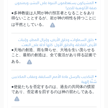
• المشركون يستعظمون النبوة على البشر، ويمنحون
صفة الألوهية للحجر!
●多神教徒は人間が神の預言者となることをあり
得ないこととするが、岩が神の特性を持つことに
は平然としている。
• خلق السماوات، وخلق الأرض، وإنزال المطر، وإنبات
الأرض القاحلة، والخلق الأول: كلها أدلة على البعث.
●天地の創造、雨を降らせ、大地を生い茂らせる
こと、最初の創造は、全て復活があり得る証拠で
ある。
• التكذيب بالرسل عادة الأمم السابقة، وعقاب المكذبين
سُنَّة إلهية.
●使徒たちを否定するのは、過去の共同体の慣習
であり、否定者を罰するのは神の習わしである。