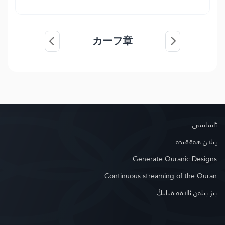
カーフ章
ئاساسى
پىلان ھەققىدە
Generate Quranic Designs
Continuous streaming of the Quran
بىز بىلەن ئالاقە قىلىڭ