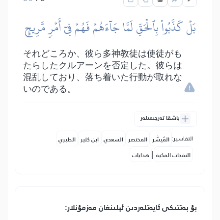
بَلۡ كَذَّبُواْ بِٱلۡحَقِّ لَمَّا جَآءَهُمۡ فَهُمۡ فِيٓ أَمۡرٖ مَّرِيجٍ
それどころか、彼ら多神教徒は使徒がも
たらしたクルアーンを否定した。彼らは
混乱しており、落ち着いた行動が取れな
いのである。
باشقا تەرجىمىلەر
التفاسير:
المُيسَّر
المختصر
السعدي
ابن كثير
الطبري
|
النفحات المكية
هدايات
بۇ بەتتىكى ئايەتلەردىن ئېلىنغان مەزمۇنلار: