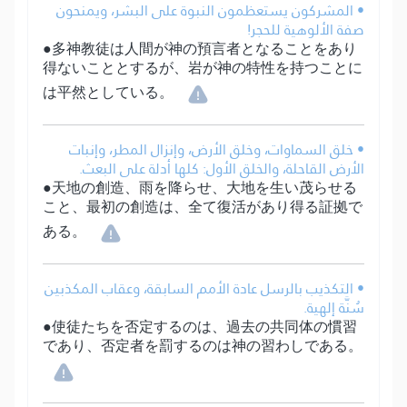
• المشركون يستعظمون النبوة على البشر، ويمنحون
صفة الألوهية للحجر!
●多神教徒は人間が神の預言者となることをあり
得ないこととするが、岩が神の特性を持つことに
は平然としている。
• خلق السماوات، وخلق الأرض، وإنزال المطر، وإنبات
الأرض القاحلة، والخلق الأول: كلها أدلة على البعث.
●天地の創造、雨を降らせ、大地を生い茂らせる
こと、最初の創造は、全て復活があり得る証拠で
ある。
• التكذيب بالرسل عادة الأمم السابقة، وعقاب المكذبين
سُنَّة إلهية.
●使徒たちを否定するのは、過去の共同体の慣習
であり、否定者を罰するのは神の習わしである。