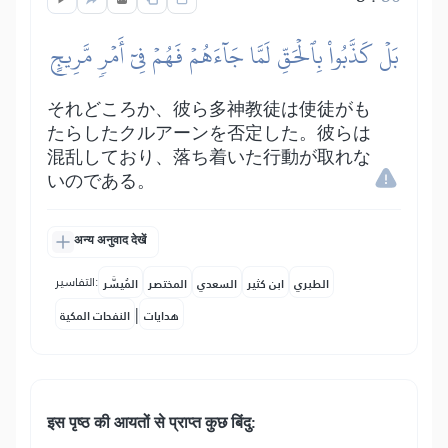
بَلۡ كَذَّبُواْ بِٱلۡحَقِّ لَمَّا جَآءَهُمۡ فَهُمۡ فِيٓ أَمۡرٖ مَّرِيجٍ
それどころか、彼ら多神教徒は使徒がも
たらしたクルアーンを否定した。彼らは
混乱しており、落ち着いた行動が取れな
いのである。
अन्य अनुवाद देखें
التفاسير:
الطبري
ابن كثير
السعدي
المختصر
المُيسَّر
|
هدايات
النفحات المكية
इस पृष्ठ की आयतों से प्राप्त कुछ बिंदु: