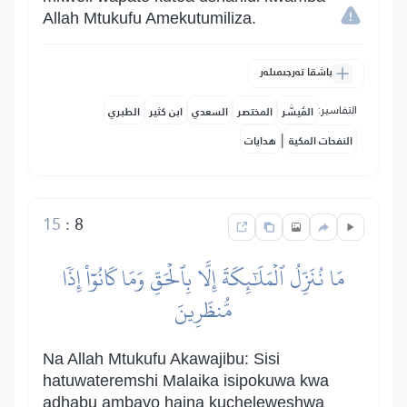
Allah Mtukufu Amekutumiliza.
باشقا تەرجىمىلەر
التفاسير:
المُيسَّر
المختصر
السعدي
ابن كثير
الطبري
|
النفحات المكية
هدايات
15
:
8
مَا نُنَزِّلُ ٱلۡمَلَٰٓئِكَةَ إِلَّا بِٱلۡحَقِّ وَمَا كَانُوٓاْ إِذٗا
مُّنظَرِينَ
Na Allah Mtukufu Akawajibu: Sisi
hatuwateremshi Malaika isipokuwa kwa
adhabu ambayo haina kucheleweshwa