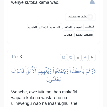
wenye kutoka kama wao.
باشقا تەرجىمىلەر
التفاسير:
المُيسَّر
المختصر
السعدي
ابن كثير
الطبري
|
النفحات المكية
هدايات
15
:
3
ذَرۡهُمۡ يَأۡكُلُواْ وَيَتَمَتَّعُواْ وَيُلۡهِهِمُ ٱلۡأَمَلُۖ فَسَوۡفَ
يَعۡلَمُونَ
Waache, ewe Mtume, hao makafiri
wapate kula na wastarehe na
ulimwengu wao na iwashughulishe