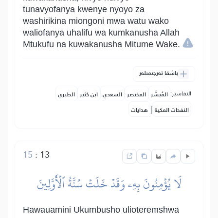
tunavyofanya kwenye nyoyo za
washirikina miongoni mwa watu wako
waliofanya uhalifu wa kumkanusha Allah
Mtukufu na kuwakanusha Mitume Wake.
باشقا تەرجىمىلەر
التفاسير:
المُيسَّر
المختصر
السعدي
ابن كثير
الطبري
|
النفحات المكية
هدايات
15
:
13
لَا يُؤۡمِنُونَ بِهِۦ وَقَدۡ خَلَتۡ سُنَّةُ ٱلۡأَوَّلِينَ
Hawauamini Ukumbusho ulioteremshwa