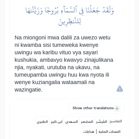
وَلَقَدۡ جَعَلۡنَا فِي ٱلسَّمَآءِ بُرُوجٗا وَزَيَّنَّٰهَا
لِلنَّٰظِرِينَ
Na miongoni mwa dalili za uwezo wetu
ni kwamba sisi tumeweka kwenye
uwingu wa karibu vituo vya sayari
kushukia, ambavyo kwavyo zinajulikana
njia, nyakati, urutuba na ukavu, na
tumeupamba uwingu huu kwa nyota ili
wenye kuziangalia wataamali na
wazingatie.
Show other translations
التفاسير:
المُيسَّر
المختصر
السعدي
ابن كثير
الطبري
|
النفحات المكية
هدايات