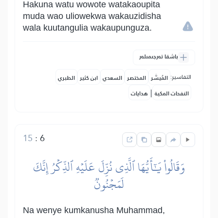
Hakuna watu wowote watakaoupita
muda wao uliowekwa wakauzidisha
wala kuutangulia wakaupunguza.
باشقا تەرجىمىلەر
التفاسير:
المُيسَّر
المختصر
السعدي
ابن كثير
الطبري
|
النفحات المكية
هدايات
15
:
6
وَقَالُواْ يَٰٓأَيُّهَا ٱلَّذِي نُزِّلَ عَلَيۡهِ ٱلذِّكۡرُ إِنَّكَ
لَمَجۡنُونٞ
Na wenye kumkanusha Muhammad,