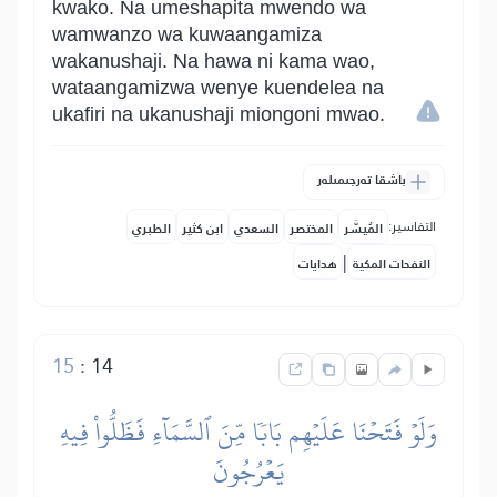
kwako. Na umeshapita mwendo wa
wamwanzo wa kuwaangamiza
wakanushaji. Na hawa ni kama wao,
wataangamizwa wenye kuendelea na
ukafiri na ukanushaji miongoni mwao.
باشقا تەرجىمىلەر
التفاسير:
المُيسَّر
المختصر
السعدي
ابن كثير
الطبري
|
النفحات المكية
هدايات
15
:
14
وَلَوۡ فَتَحۡنَا عَلَيۡهِم بَابٗا مِّنَ ٱلسَّمَآءِ فَظَلُّواْ فِيهِ
يَعۡرُجُونَ