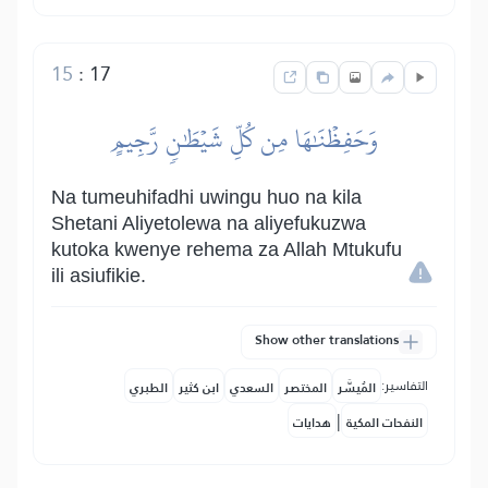
15
:
17
وَحَفِظۡنَٰهَا مِن كُلِّ شَيۡطَٰنٖ رَّجِيمٍ
Na tumeuhifadhi uwingu huo na kila
Shetani Aliyetolewa na aliyefukuzwa
kutoka kwenye rehema za Allah Mtukufu
ili asiufikie.
Show other translations
التفاسير:
المُيسَّر
المختصر
السعدي
ابن كثير
الطبري
|
النفحات المكية
هدايات