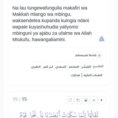
Na lau tungewafungulia makafiri wa
Makkah mlango wa mbingu,
wakaendelea kupanda kuingia ndani
wapate kuyashuhudia yaliyomo
mbinguni ya ajabu za ufalme wa Allah
Mtukufu, hawangaliamini.
باشقا تەرجىمىلەر
التفاسير:
المُيسَّر
المختصر
السعدي
ابن كثير
الطبري
|
النفحات المكية
هدايات
15
:
15
لَقَالُوٓاْ إِنَّمَا سُكِّرَتۡ أَبۡصَٰرُنَا بَلۡ نَحۡنُ قَوۡمٞ