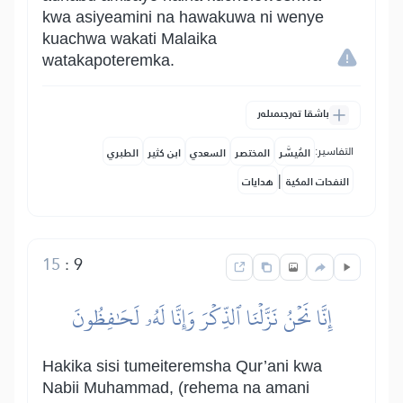
kwa asiyeamini na hawakuwa ni wenye
kuachwa wakati Malaika
watakapoteremka.
باشقا تەرجىمىلەر
التفاسير:
المُيسَّر
المختصر
السعدي
ابن كثير
الطبري
|
النفحات المكية
هدايات
15
:
9
إِنَّا نَحۡنُ نَزَّلۡنَا ٱلذِّكۡرَ وَإِنَّا لَهُۥ لَحَٰفِظُونَ
Hakika sisi tumeiteremsha Qur’ani kwa
Nabii Muhammad, (rehema na amani