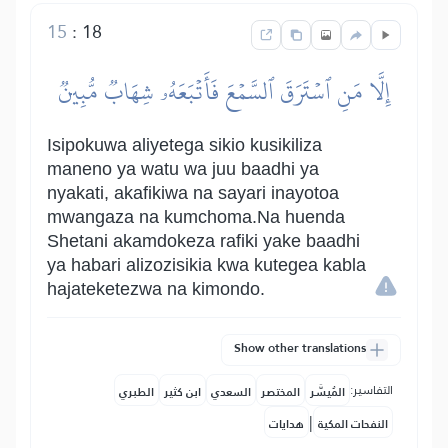
15
:
18
إِلَّا مَنِ ٱسۡتَرَقَ ٱلسَّمۡعَ فَأَتۡبَعَهُۥ شِهَابٞ مُّبِينٞ
Isipokuwa aliyetega sikio kusikiliza
maneno ya watu wa juu baadhi ya
nyakati, akafikiwa na sayari inayotoa
mwangaza na kumchoma.Na huenda
Shetani akamdokeza rafiki yake baadhi
ya habari alizozisikia kwa kutegea kabla
hajateketezwa na kimondo.
Show other translations
التفاسير:
المُيسَّر
المختصر
السعدي
ابن كثير
الطبري
|
النفحات المكية
هدايات