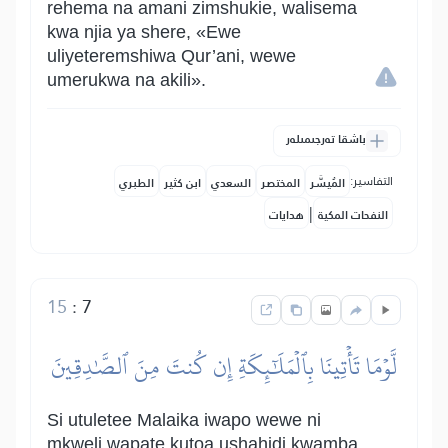
rehema na amani zimshukie, walisema
kwa njia ya shere, «Ewe
uliyeteremshiwa Qur’ani, wewe
umerukwa na akili».
باشقا تەرجىمىلەر
التفاسير:
المُيسَّر
المختصر
السعدي
ابن كثير
الطبري
|
النفحات المكية
هدايات
15
:
7
لَّوۡمَا تَأۡتِينَا بِٱلۡمَلَٰٓئِكَةِ إِن كُنتَ مِنَ ٱلصَّٰدِقِينَ
Si utuletee Malaika iwapo wewe ni
mkweli wapate kutoa ushahidi kwamba