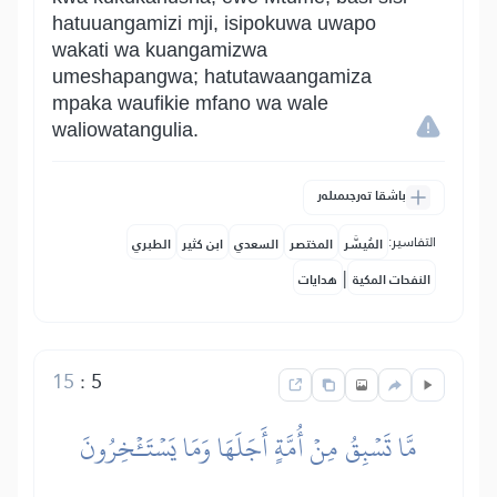
hatuuangamizi mji, isipokuwa uwapo
wakati wa kuangamizwa
umeshapangwa; hatutawaangamiza
mpaka waufikie mfano wa wale
waliowatangulia.
باشقا تەرجىمىلەر
التفاسير:
المُيسَّر
المختصر
السعدي
ابن كثير
الطبري
|
النفحات المكية
هدايات
15
:
5
مَّا تَسۡبِقُ مِنۡ أُمَّةٍ أَجَلَهَا وَمَا يَسۡتَـٔۡخِرُونَ