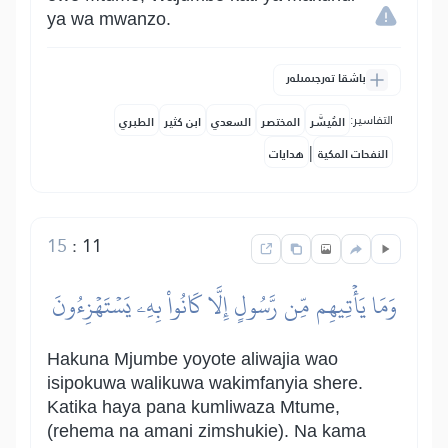
ya wa mwanzo.
باشقا تەرجىمىلەر
التفاسير:
المُيسَّر
المختصر
السعدي
ابن كثير
الطبري
|
النفحات المكية
هدايات
15
:
11
وَمَا يَأۡتِيهِم مِّن رَّسُولٍ إِلَّا كَانُواْ بِهِۦ يَسۡتَهۡزِءُونَ
Hakuna Mjumbe yoyote aliwajia wao
isipokuwa walikuwa wakimfanyia shere.
Katika haya pana kumliwaza Mtume,
(rehema na amani zimshukie). Na kama