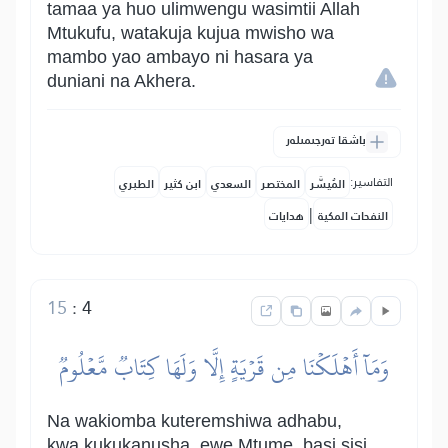
tamaa ya huo ulimwengu wasimtii Allah
Mtukufu, watakuja kujua mwisho wa
mambo yao ambayo ni hasara ya
duniani na Akhera.
باشقا تەرجىمىلەر
التفاسير:
المُيسَّر
المختصر
السعدي
ابن كثير
الطبري
|
النفحات المكية
هدايات
15
:
4
وَمَآ أَهۡلَكۡنَا مِن قَرۡيَةٍ إِلَّا وَلَهَا كِتَابٞ مَّعۡلُومٞ
Na wakiomba kuteremshiwa adhabu,
kwa kukukanusha, ewe Mtume, basi sisi