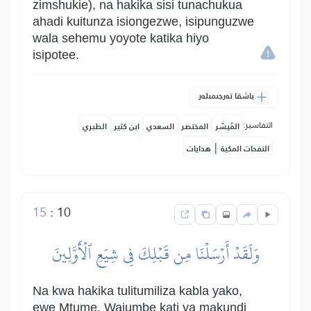
zimshukie), na hakika sisi tunachukua
ahadi kuitunza isiongezwe, isipunguzwe
wala sehemu yoyote katika hiyo
isipotee.
باشقا تەرجىمىلەر
التفاسير:
المُيسَّر
المختصر
السعدي
ابن كثير
الطبري
|
النفحات المكية
هدايات
15
:
10
وَلَقَدۡ أَرۡسَلۡنَا مِن قَبۡلِكَ فِي شِيَعِ ٱلۡأَوَّلِينَ
Na kwa hakika tulitumiliza kabla yako,
ewe Mtume, Wajumbe kati ya makundi