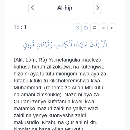
Al-hijr
15
:
1
الٓرۚ تِلۡكَ ءَايَٰتُ ٱلۡكِتَٰبِ وَقُرۡءَانٖ مُّبِينٖ
(Alif, Lâm, Râ) Yametangulia maelezo
kuhusu herufi zilizokatwa na kutengwa.
hizo ni aya tukufu miongoni mwa aya za
Kitabu kitukufu kilichoteremshwa kwa
Muhammad, (rehema za Allah Mtukufu
na amani zimshukie). Nazo ni aya za
Qur’ani zenye kufafanua kweli kwa
matamko mazuri zaidi na yaliyo wazi
zaidi na yenye kuonyesha zaidi
makusudio. Kitabu na Qur’ani ni kitu
kimoja; na hapa Allah Mtukufu