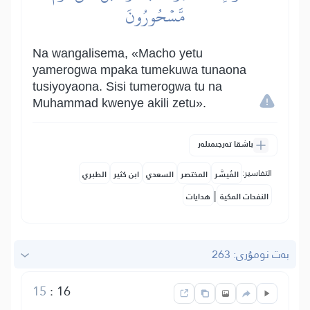
مَّسۡحُورُونَ
Na wangalisema, «Macho yetu
yamerogwa mpaka tumekuwa tunaona
tusiyoyaona. Sisi tumerogwa tu na
Muhammad kwenye akili zetu».
باشقا تەرجىمىلەر
التفاسير:
المُيسَّر
المختصر
السعدي
ابن كثير
الطبري
|
النفحات المكية
هدايات
بەت نومۇرى: 263
15
:
16