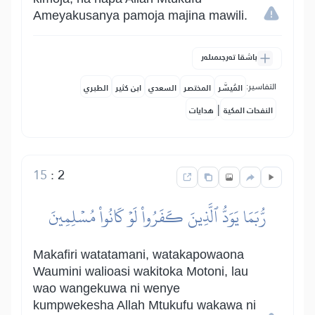
Ameyakusanya pamoja majina mawili.
باشقا تەرجىمىلەر
التفاسير:
المُيسَّر
المختصر
السعدي
ابن كثير
الطبري
|
النفحات المكية
هدايات
15
:
2
رُّبَمَا يَوَدُّ ٱلَّذِينَ كَفَرُواْ لَوۡ كَانُواْ مُسۡلِمِينَ
Makafiri watatamani, watakapowaona
Waumini walioasi wakitoka Motoni, lau
wao wangekuwa ni wenye
kumpwekesha Allah Mtukufu wakawa ni