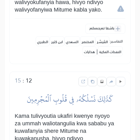
walivyokufanyia hawa, hivyo ndivyo
walivyofanyiwa Mitume kabla yako.
باشقا تەرجىمىلەر
التفاسير:
المُيسَّر
المختصر
السعدي
ابن كثير
الطبري
|
النفحات المكية
هدايات
15
:
12
كَذَٰلِكَ نَسۡلُكُهُۥ فِي قُلُوبِ ٱلۡمُجۡرِمِينَ
Kama tulivyoutia ukafiri kwenye nyoyo
za ummah waliotangulia kwa sababu ya
kuwafanyia shere Mitume na
kuwakanusha, hivyo ndivyo