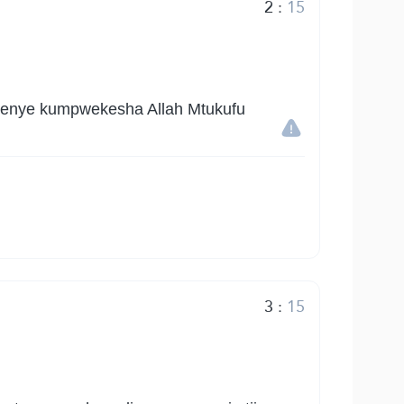
2
:
15
 wenye kumpwekesha Allah Mtukufu
3
:
15