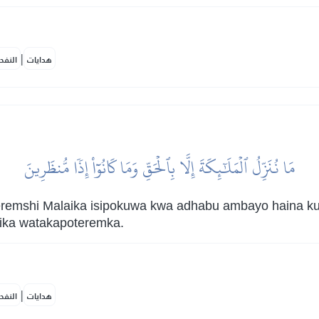
|
هدايات
النفح
مَا نُنَزِّلُ ٱلۡمَلَٰٓئِكَةَ إِلَّا بِٱلۡحَقِّ وَمَا كَانُوٓاْ إِذٗا مُّنظَرِينَ
teremshi Malaika isipokuwa kwa adhabu ambayo haina 
ika watakapoteremka.
|
هدايات
النفح