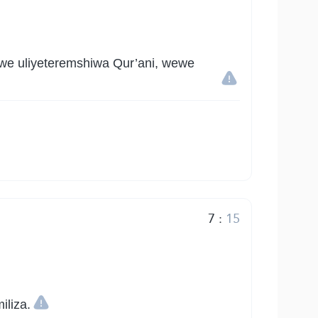
e uliyeteremshiwa Qur’ani, wewe
7
:
15
iliza.