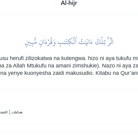
Al-hijr
الٓرۚ تِلۡكَ ءَايَٰتُ ٱلۡكِتَٰبِ وَقُرۡءَانٖ مُّبِينٖ
su herufi zilizokatwa na kutengwa. hizo ni aya tukufu 
za Allah Mtukufu na amani zimshukie). Nazo ni aya za
 na yenye kuonyesha zaidi makusudio. Kitabu na Qur’ani 
|
هدايات
النفح