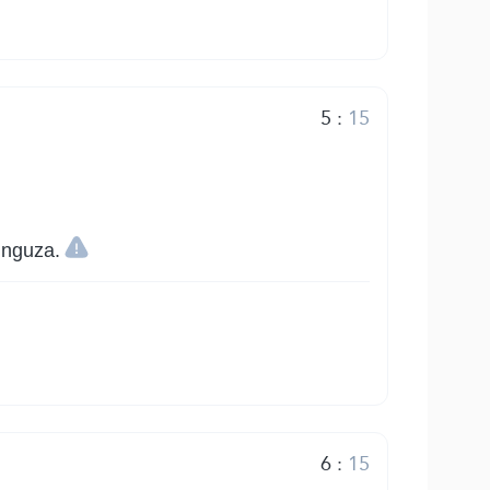
5
:
15
unguza.
6
:
15