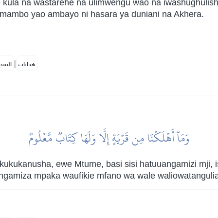
 kula na wastarehe na ulimwengu wao na iwashughulish
 mambo yao ambayo ni hasara ya duniani na Akhera.
|
هدايات
النفح
وَمَآ أَهۡلَكۡنَا مِن قَرۡيَةٍ إِلَّا وَلَهَا كِتَابٞ مَّعۡلُومٞ
ukukanusha, ewe Mtume, basi sisi hatuuangamizi mji, 
amiza mpaka waufikie mfano wa wale waliowatangulia