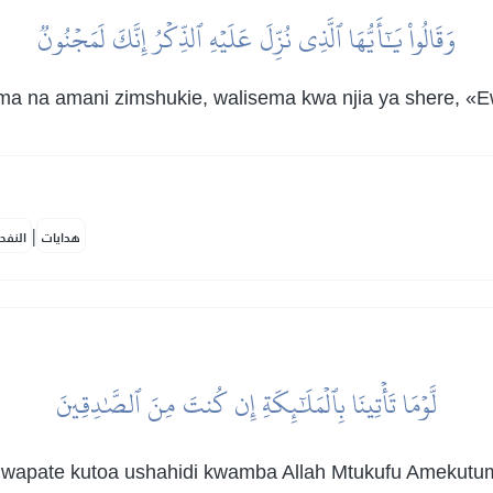
وَقَالُواْ يَٰٓأَيُّهَا ٱلَّذِي نُزِّلَ عَلَيۡهِ ٱلذِّكۡرُ إِنَّكَ لَمَجۡنُونٞ
na amani zimshukie, walisema kwa njia ya shere, «Ew
|
هدايات
النفح
لَّوۡمَا تَأۡتِينَا بِٱلۡمَلَٰٓئِكَةِ إِن كُنتَ مِنَ ٱلصَّٰدِقِينَ
i wapate kutoa ushahidi kwamba Allah Mtukufu Amekutum