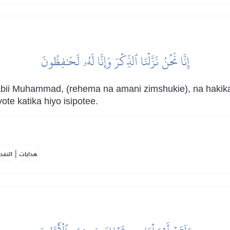
إِنَّا نَحۡنُ نَزَّلۡنَا ٱلذِّكۡرَ وَإِنَّا لَهُۥ لَحَٰفِظُونَ
abii Muhammad, (rehema na amani zimshukie), na hakika
te katika hiyo isipotee.
|
هدايات
النفح