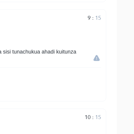
9
:
15
 sisi tunachukua ahadi kuitunza
10
:
15