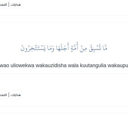
|
هدايات
النفح
مَّا تَسۡبِقُ مِنۡ أُمَّةٍ أَجَلَهَا وَمَا يَسۡتَـٔۡخِرُونَ
wao uliowekwa wakauzidisha wala kuutangulia wakaup
|
هدايات
النفح