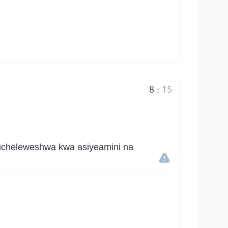
8
:
15
kucheleweshwa kwa asiyeamini na