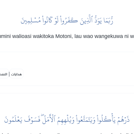
رُّبَمَا يَوَدُّ ٱلَّذِينَ كَفَرُواْ لَوۡ كَانُواْ مُسۡلِمِينَ
mini walioasi wakitoka Motoni, lau wao wangekuwa ni
|
هدايات
النفح
ذَرۡهُمۡ يَأۡكُلُواْ وَيَتَمَتَّعُواْ وَيُلۡهِهِمُ ٱلۡأَمَلُۖ فَسَوۡفَ يَعۡلَمُونَ