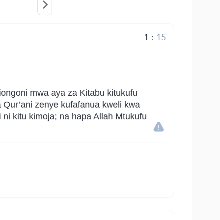
1
:
15
miongoni mwa aya za Kitabu kitukufu
 Qur’ani zenye kufafanua kweli kwa
ni kitu kimoja; na hapa Allah Mtukufu