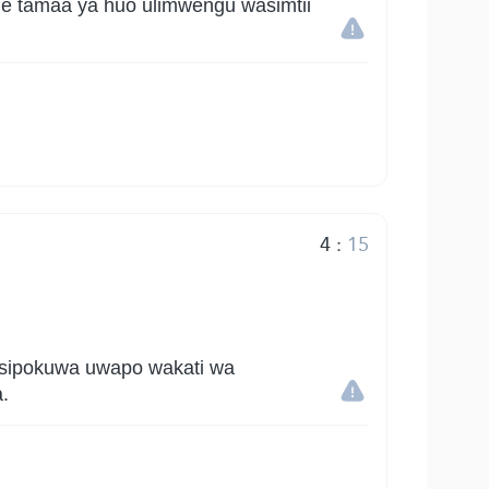
e tamaa ya huo ulimwengu wasimtii
4
:
15
isipokuwa uwapo wakati wa
.