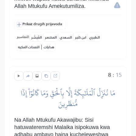
Allah Mtukufu Amekutumiliza.
Prikaz drugih prijevoda
التفاسير:
الطبري
ابن كثير
السعدي
المختصر
المُيسَّر
|
هدايات
النفحات المكية
8
:
15
مَا نُنَزِّلُ ٱلۡمَلَٰٓئِكَةَ إِلَّا بِٱلۡحَقِّ وَمَا كَانُوٓاْ إِذٗا
مُّنظَرِينَ
Na Allah Mtukufu Akawajibu: Sisi
hatuwateremshi Malaika isipokuwa kwa
adhabu ambayo haina kucheleweshwa