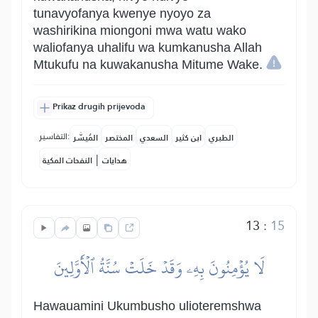
tunavyofanya kwenye nyoyo za
washirikina miongoni mwa watu wako
waliofanya uhalifu wa kumkanusha Allah
Mtukufu na kuwakanusha Mitume Wake.
Prikaz drugih prijevoda
التفاسير:
الطبري
ابن كثير
السعدي
المختصر
المُيسَّر
|
هدايات
النفحات المكية
13
:
15
لَا يُؤۡمِنُونَ بِهِۦ وَقَدۡ خَلَتۡ سُنَّةُ ٱلۡأَوَّلِينَ
Hawauamini Ukumbusho ulioteremshwa