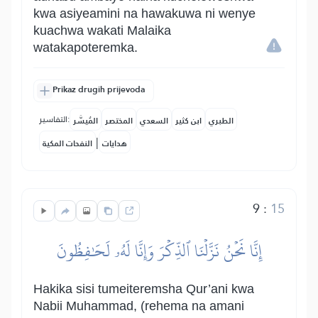
kwa asiyeamini na hawakuwa ni wenye
kuachwa wakati Malaika
watakapoteremka.
Prikaz drugih prijevoda
التفاسير:
الطبري
ابن كثير
السعدي
المختصر
المُيسَّر
|
هدايات
النفحات المكية
9
:
15
إِنَّا نَحۡنُ نَزَّلۡنَا ٱلذِّكۡرَ وَإِنَّا لَهُۥ لَحَٰفِظُونَ
Hakika sisi tumeiteremsha Qur’ani kwa
Nabii Muhammad, (rehema na amani