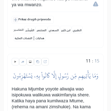
ya wa mwanzo.
Prikaz drugih prijevoda
التفاسير:
الطبري
ابن كثير
السعدي
المختصر
المُيسَّر
|
هدايات
النفحات المكية
11
:
15
وَمَا يَأۡتِيهِم مِّن رَّسُولٍ إِلَّا كَانُواْ بِهِۦ يَسۡتَهۡزِءُونَ
Hakuna Mjumbe yoyote aliwajia wao
isipokuwa walikuwa wakimfanyia shere.
Katika haya pana kumliwaza Mtume,
(rehema na amani zimshukie). Na kama