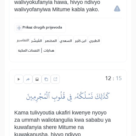
walivyokufanyia hawa, hivyo ndivyo
walivyofanyiwa Mitume kabla yako.
Prikaz drugih prijevoda
التفاسير:
الطبري
ابن كثير
السعدي
المختصر
المُيسَّر
|
هدايات
النفحات المكية
12
:
15
كَذَٰلِكَ نَسۡلُكُهُۥ فِي قُلُوبِ ٱلۡمُجۡرِمِينَ
Kama tulivyoutia ukafiri kwenye nyoyo
za ummah waliotangulia kwa sababu ya
kuwafanyia shere Mitume na
kuwakanusha, hivyo ndivyo