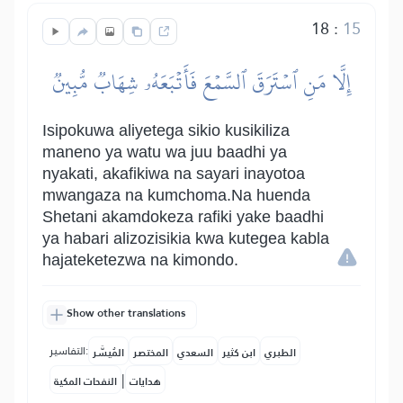
18
:
15
إِلَّا مَنِ ٱسۡتَرَقَ ٱلسَّمۡعَ فَأَتۡبَعَهُۥ شِهَابٞ مُّبِينٞ
Isipokuwa aliyetega sikio kusikiliza
maneno ya watu wa juu baadhi ya
nyakati, akafikiwa na sayari inayotoa
mwangaza na kumchoma.Na huenda
Shetani akamdokeza rafiki yake baadhi
ya habari alizozisikia kwa kutegea kabla
hajateketezwa na kimondo.
Show other translations
التفاسير:
الطبري
ابن كثير
السعدي
المختصر
المُيسَّر
|
هدايات
النفحات المكية