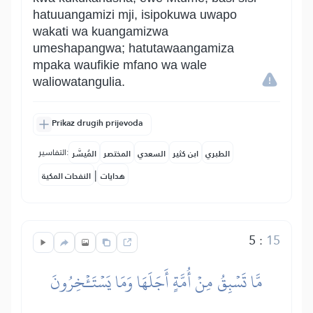
hatuuangamizi mji, isipokuwa uwapo
wakati wa kuangamizwa
umeshapangwa; hatutawaangamiza
mpaka waufikie mfano wa wale
waliowatangulia.
Prikaz drugih prijevoda
التفاسير:
الطبري
ابن كثير
السعدي
المختصر
المُيسَّر
|
هدايات
النفحات المكية
5
:
15
مَّا تَسۡبِقُ مِنۡ أُمَّةٍ أَجَلَهَا وَمَا يَسۡتَـٔۡخِرُونَ