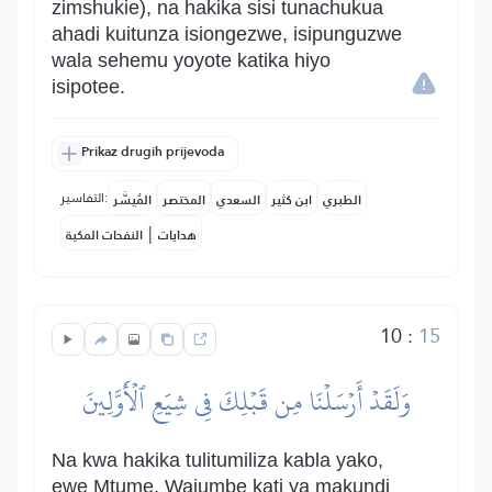
zimshukie), na hakika sisi tunachukua
ahadi kuitunza isiongezwe, isipunguzwe
wala sehemu yoyote katika hiyo
isipotee.
Prikaz drugih prijevoda
التفاسير:
الطبري
ابن كثير
السعدي
المختصر
المُيسَّر
|
هدايات
النفحات المكية
10
:
15
وَلَقَدۡ أَرۡسَلۡنَا مِن قَبۡلِكَ فِي شِيَعِ ٱلۡأَوَّلِينَ
Na kwa hakika tulitumiliza kabla yako,
ewe Mtume, Wajumbe kati ya makundi