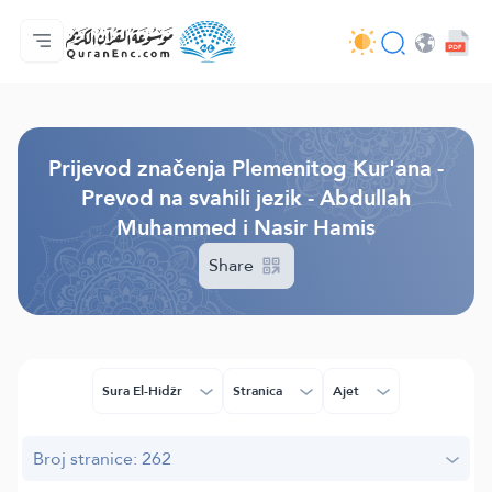
Početna stranica
Sadržaj prijevodā
Audio
Usluge programera - API
O projektu
Kontaktiraj nas
Jezik
Browse Old Version
Prijevod značenja Plemenitog Kur'ana -
Prevod na svahili jezik - Abdullah
Muhammed i Nasir Hamis
Share
Sura El-Hidžr
Stranica
Ajet
Broj stranice: 262