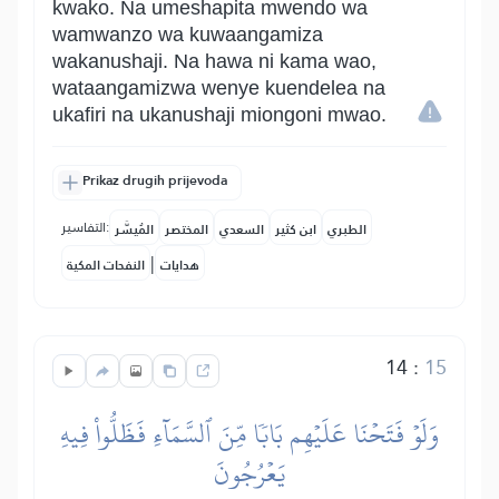
kwako. Na umeshapita mwendo wa
wamwanzo wa kuwaangamiza
wakanushaji. Na hawa ni kama wao,
wataangamizwa wenye kuendelea na
ukafiri na ukanushaji miongoni mwao.
Prikaz drugih prijevoda
التفاسير:
الطبري
ابن كثير
السعدي
المختصر
المُيسَّر
|
هدايات
النفحات المكية
14
:
15
وَلَوۡ فَتَحۡنَا عَلَيۡهِم بَابٗا مِّنَ ٱلسَّمَآءِ فَظَلُّواْ فِيهِ
يَعۡرُجُونَ