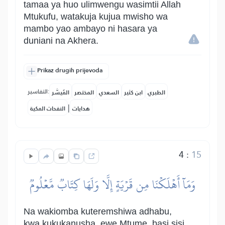
tamaa ya huo ulimwengu wasimtii Allah
Mtukufu, watakuja kujua mwisho wa
mambo yao ambayo ni hasara ya
duniani na Akhera.
Prikaz drugih prijevoda
التفاسير:
الطبري
ابن كثير
السعدي
المختصر
المُيسَّر
|
هدايات
النفحات المكية
4
:
15
وَمَآ أَهۡلَكۡنَا مِن قَرۡيَةٍ إِلَّا وَلَهَا كِتَابٞ مَّعۡلُومٞ
Na wakiomba kuteremshiwa adhabu,
kwa kukukanusha, ewe Mtume, basi sisi