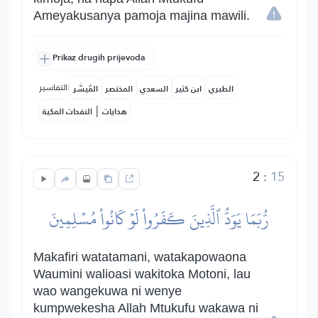
Ameyakusanya pamoja majina mawili.
Prikaz drugih prijevoda
التفاسير:
الطبري
ابن كثير
السعدي
المختصر
المُيسَّر
|
هدايات
النفحات المكية
2
:
15
رُّبَمَا يَوَدُّ ٱلَّذِينَ كَفَرُواْ لَوۡ كَانُواْ مُسۡلِمِينَ
Makafiri watatamani, watakapowaona
Waumini walioasi wakitoka Motoni, lau
wao wangekuwa ni wenye
kumpwekesha Allah Mtukufu wakawa ni