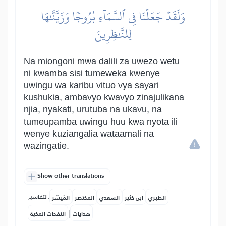
وَلَقَدۡ جَعَلۡنَا فِي ٱلسَّمَآءِ بُرُوجٗا وَزَيَّنَّٰهَا
لِلنَّٰظِرِينَ
Na miongoni mwa dalili za uwezo wetu
ni kwamba sisi tumeweka kwenye
uwingu wa karibu vituo vya sayari
kushukia, ambavyo kwavyo zinajulikana
njia, nyakati, urutuba na ukavu, na
tumeupamba uwingu huu kwa nyota ili
wenye kuziangalia wataamali na
wazingatie.
Show other translations
التفاسير:
الطبري
ابن كثير
السعدي
المختصر
المُيسَّر
|
هدايات
النفحات المكية