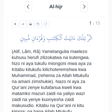
Al-hijr
1
:
15
الٓرۚ تِلۡكَ ءَايَٰتُ ٱلۡكِتَٰبِ وَقُرۡءَانٖ مُّبِينٖ
(Alif, Lâm, Râ) Yametangulia maelezo
kuhusu herufi zilizokatwa na kutengwa.
hizo ni aya tukufu miongoni mwa aya za
Kitabu kitukufu kilichoteremshwa kwa
Muhammad, (rehema za Allah Mtukufu
na amani zimshukie). Nazo ni aya za
Qur’ani zenye kufafanua kweli kwa
matamko mazuri zaidi na yaliyo wazi
zaidi na yenye kuonyesha zaidi
makusudio. Kitabu na Qur’ani ni kitu
kimoja; na hapa Allah Mtukufu