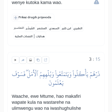
wenye kutoka kama wao.
Prikaz drugih prijevoda
التفاسير:
الطبري
ابن كثير
السعدي
المختصر
المُيسَّر
|
هدايات
النفحات المكية
3
:
15
ذَرۡهُمۡ يَأۡكُلُواْ وَيَتَمَتَّعُواْ وَيُلۡهِهِمُ ٱلۡأَمَلُۖ فَسَوۡفَ
يَعۡلَمُونَ
Waache, ewe Mtume, hao makafiri
wapate kula na wastarehe na
ulimwengu wao na iwashughulishe