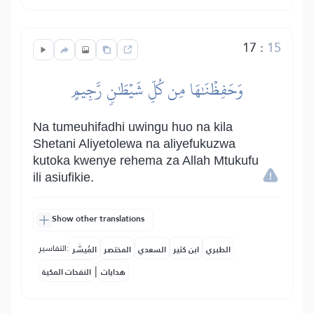
17
:
15
وَحَفِظۡنَٰهَا مِن كُلِّ شَيۡطَٰنٖ رَّجِيمٍ
Na tumeuhifadhi uwingu huo na kila
Shetani Aliyetolewa na aliyefukuzwa
kutoka kwenye rehema za Allah Mtukufu
ili asiufikie.
Show other translations
التفاسير:
الطبري
ابن كثير
السعدي
المختصر
المُيسَّر
|
هدايات
النفحات المكية