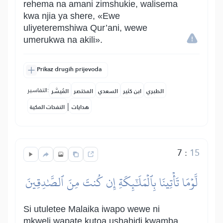
rehema na amani zimshukie, walisema
kwa njia ya shere, «Ewe
uliyeteremshiwa Qur’ani, wewe
umerukwa na akili».
Prikaz drugih prijevoda
التفاسير:
الطبري
ابن كثير
السعدي
المختصر
المُيسَّر
|
هدايات
النفحات المكية
7
:
15
لَّوۡمَا تَأۡتِينَا بِٱلۡمَلَٰٓئِكَةِ إِن كُنتَ مِنَ ٱلصَّٰدِقِينَ
Si utuletee Malaika iwapo wewe ni
mkweli wapate kutoa ushahidi kwamba