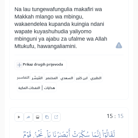
Na lau tungewafungulia makafiri wa
Makkah mlango wa mbingu,
wakaendelea kupanda kuingia ndani
wapate kuyashuhudia yaliyomo
mbinguni ya ajabu za ufalme wa Allah
Mtukufu, hawangaliamini.
Prikaz drugih prijevoda
التفاسير:
الطبري
ابن كثير
السعدي
المختصر
المُيسَّر
|
هدايات
النفحات المكية
15
:
15
لَقَالُوٓاْ إِنَّمَا سُكِّرَتۡ أَبۡصَٰرُنَا بَلۡ نَحۡنُ قَوۡمٞ