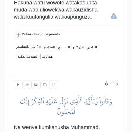
Hakuna watu wowote watakaoupita
muda wao uliowekwa wakauzidisha
wala kuutangulia wakaupunguza.
Prikaz drugih prijevoda
التفاسير:
الطبري
ابن كثير
السعدي
المختصر
المُيسَّر
|
هدايات
النفحات المكية
6
:
15
وَقَالُواْ يَٰٓأَيُّهَا ٱلَّذِي نُزِّلَ عَلَيۡهِ ٱلذِّكۡرُ إِنَّكَ
لَمَجۡنُونٞ
Na wenye kumkanusha Muhammad,