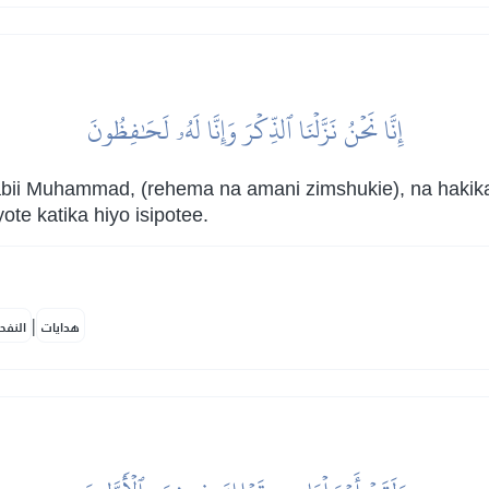
إِنَّا نَحۡنُ نَزَّلۡنَا ٱلذِّكۡرَ وَإِنَّا لَهُۥ لَحَٰفِظُونَ
abii Muhammad, (rehema na amani zimshukie), na hakika
te katika hiyo isipotee.
|
هدايات
النفح