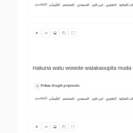
التفاسير:
ات المكية
الطبري
ابن كثير
السعدي
المختصر
المُيسَّر
Hakuna watu wowote watakaoupita muda 
Prikaz drugih prijevoda
التفاسير:
ات المكية
الطبري
ابن كثير
السعدي
المختصر
المُيسَّر