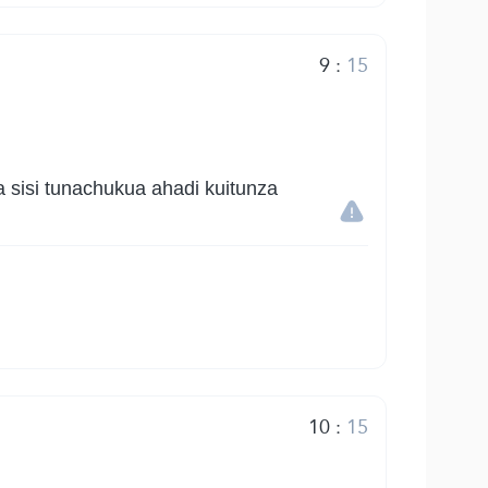
9
:
15
 sisi tunachukua ahadi kuitunza
10
:
15