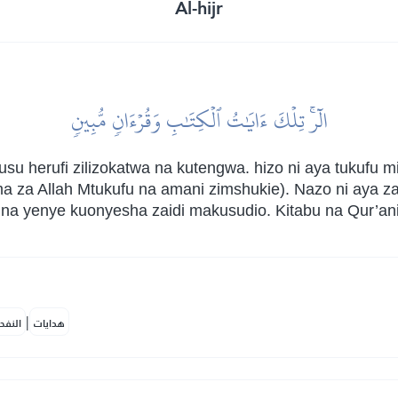
Al-hijr
الٓرۚ تِلۡكَ ءَايَٰتُ ٱلۡكِتَٰبِ وَقُرۡءَانٖ مُّبِينٖ
su herufi zilizokatwa na kutengwa. hizo ni aya tukufu 
za Allah Mtukufu na amani zimshukie). Nazo ni aya za
 na yenye kuonyesha zaidi makusudio. Kitabu na Qur’ani 
|
هدايات
النفح