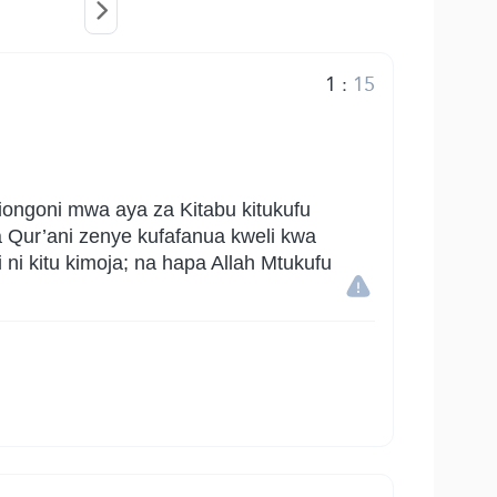
1
:
15
miongoni mwa aya za Kitabu kitukufu
 Qur’ani zenye kufafanua kweli kwa
ni kitu kimoja; na hapa Allah Mtukufu