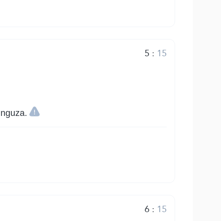
5
:
15
unguza.
6
:
15