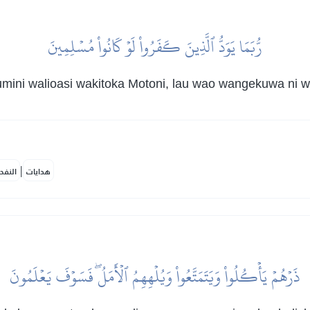
رُّبَمَا يَوَدُّ ٱلَّذِينَ كَفَرُواْ لَوۡ كَانُواْ مُسۡلِمِينَ
mini walioasi wakitoka Motoni, lau wao wangekuwa ni
|
هدايات
النفح
ذَرۡهُمۡ يَأۡكُلُواْ وَيَتَمَتَّعُواْ وَيُلۡهِهِمُ ٱلۡأَمَلُۖ فَسَوۡفَ يَعۡلَمُونَ