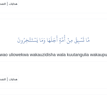
|
هدايات
النفح
مَّا تَسۡبِقُ مِنۡ أُمَّةٍ أَجَلَهَا وَمَا يَسۡتَـٔۡخِرُونَ
wao uliowekwa wakauzidisha wala kuutangulia wakaup
|
هدايات
النفح