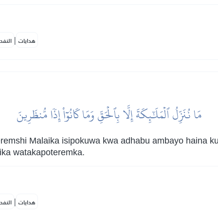
|
هدايات
النفح
مَا نُنَزِّلُ ٱلۡمَلَٰٓئِكَةَ إِلَّا بِٱلۡحَقِّ وَمَا كَانُوٓاْ إِذٗا مُّنظَرِينَ
teremshi Malaika isipokuwa kwa adhabu ambayo haina 
ika watakapoteremka.
|
هدايات
النفح