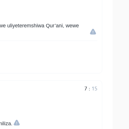
e uliyeteremshiwa Qur’ani, wewe
7
:
15
iliza.