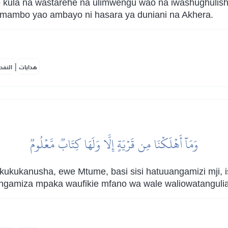
 kula na wastarehe na ulimwengu wao na iwashughulish
 mambo yao ambayo ni hasara ya duniani na Akhera.
|
هدايات
النفح
وَمَآ أَهۡلَكۡنَا مِن قَرۡيَةٍ إِلَّا وَلَهَا كِتَابٞ مَّعۡلُومٞ
ukukanusha, ewe Mtume, basi sisi hatuuangamizi mji, 
amiza mpaka waufikie mfano wa wale waliowatangulia