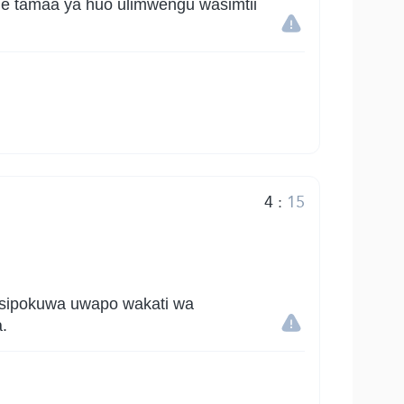
e tamaa ya huo ulimwengu wasimtii
4
:
15
isipokuwa uwapo wakati wa
.