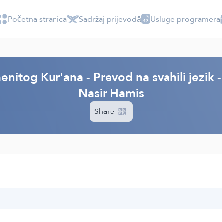
Početna stranica
Sadržaj prijevodā
Usluge programera
enitog Kur'ana - Prevod na svahili jezi
Nasir Hamis
Share