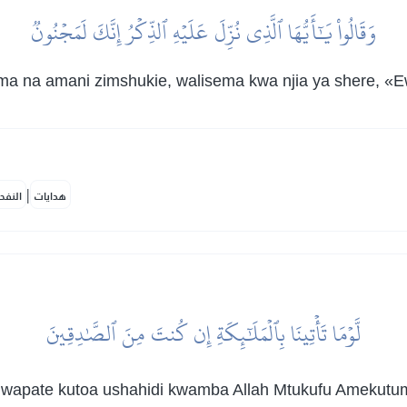
وَقَالُواْ يَٰٓأَيُّهَا ٱلَّذِي نُزِّلَ عَلَيۡهِ ٱلذِّكۡرُ إِنَّكَ لَمَجۡنُونٞ
na amani zimshukie, walisema kwa njia ya shere, «Ew
|
هدايات
النفح
لَّوۡمَا تَأۡتِينَا بِٱلۡمَلَٰٓئِكَةِ إِن كُنتَ مِنَ ٱلصَّٰدِقِينَ
i wapate kutoa ushahidi kwamba Allah Mtukufu Amekutum