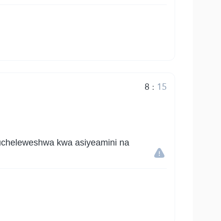
8
:
15
kucheleweshwa kwa asiyeamini na