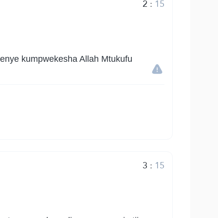
2
:
15
 wenye kumpwekesha Allah Mtukufu
3
:
15