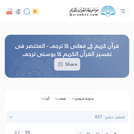
زبان
Audio
ہوم پیج
تراجم کی لسٹ
ڈویلپر سروسز - API
ہم سے رابطہ کریں
پروجیکٹ کے بارے میں
Browse Old Version
قرآن کریم کے معانی کا ترجمہ - المختصر فی
تفسیر القرآن الکریم کا بوسنی ترجمہ
Share
سورہ شوریٰ
صفحہ
آیت
صفحہ نمبر: 487
42
:
35