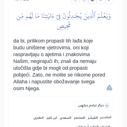
وَيَعۡلَمَ ٱلَّذِينَ يُجَٰدِلُونَ فِيٓ ءَايَٰتِنَا مَا لَهُم مِّن
مَّحِيصٖ
da bi, prilikom propasti tih lađa koje
budu uništene vjetrovima, oni koji
raspravljaju o ajetima i znakovima
Našim, negirajući ih, znali da nemaju
utočišta gdje bi mogli od propasti
pobjeći. Zato, ne molite se nikome pored
Allaha i napustite obožavanje svega
osim Njega.
دیگر تراجم دیکھیں
التفاسير:
المُيسَّر
المختصر
السعدي
ابن كثير
الطبري
|
النفحات المكية
هدايات