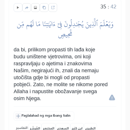
35
:
42
وَيَعۡلَمَ ٱلَّذِينَ يُجَٰدِلُونَ فِيٓ ءَايَٰتِنَا مَا لَهُم مِّن
مَّحِيصٖ
da bi, prilikom propasti tih lađa koje
budu uništene vjetrovima, oni koji
raspravljaju o ajetima i znakovima
Našim, negirajući ih, znali da nemaju
utočišta gdje bi mogli od propasti
pobjeći. Zato, ne molite se nikome pored
Allaha i napustite obožavanje svega
osim Njega.
Paglalahad ng mga Ibang Salin
التفاسير:
الطبري
ابن كثير
السعدي
المختصر
المُيسَّر