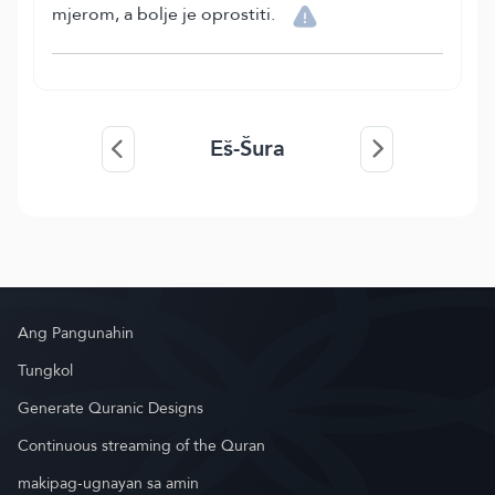
mjerom, a bolje je oprostiti.
Eš-Šura
Ang Pangunahin
Tungkol
Generate Quranic Designs
Continuous streaming of the Quran
makipag-ugnayan sa amin