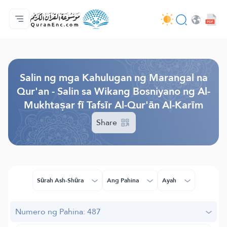
Ang Pangunahin
Indise ng mga Salin
Audio
Mga Serbisyo ng mga Developer - API
Tungkol
makipag-ugnayan sa amin
Ang Wika
Browse Old Version
Salin ng mga Kahulugan ng Marangal na
Qur'an - Salin sa Wikang Bosniyano ng Al-
Mukhtaṣar fī Tafsīr Al-Qur'ān Al-Karīm
Share
Sūrah Ash-Shūra
Ang Pahina
Ayah
Numero ng Pahina: 487