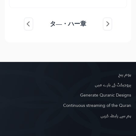
タ―・ハー章
ہوم پیج
پروجیکٹ کے بارے میں
Generate Quranic Designs
Continuous streaming of the Quran
ہم سے رابطہ کریں