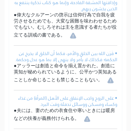
وإذاقتها المشقة الفادحة، وإنما هو كتاب تذكرة ينتفع به
الذين يخشون ربهم.
●偉大なクルアーンの啓示は信仰行為で自我を疲
労させるためでも、大変な困難を味わわせるため
でもない。むしろそれは主を意識する者たちが役
立てる訓戒の書である。
• قَرَن الله بين الخلق والأمر، فكما أن الخلق لا يخرج عن
الحكمة؛ فكذلك لا يأمر ولا ينهى إلا بما هو عدل وحكمة.
●アッラーは創造と命令を揃え置かれた。創造に
英知が秘められているように、公平かつ英知ある
ことしか命じることも禁じることもない。
• على الزوج واجب الإنفاق على الأهل (المرأة) من غذاء
وكساء ومسكن ووسائل تدفئة وقت البرد.
●夫には、妻のための衣食住や寒いときには暖房
などの扶養が義務付けられる。