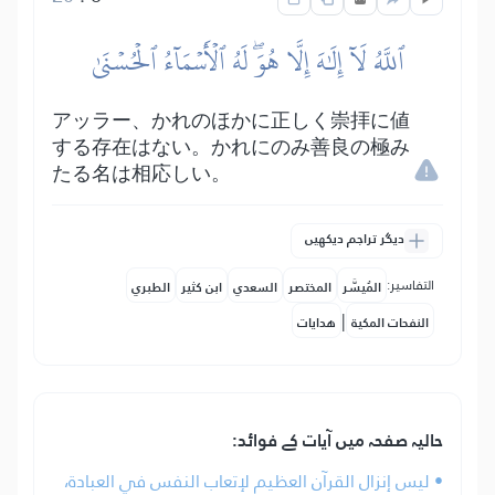
ٱللَّهُ لَآ إِلَٰهَ إِلَّا هُوَۖ لَهُ ٱلۡأَسۡمَآءُ ٱلۡحُسۡنَىٰ
アッラー、かれのほかに正しく崇拝に値
する存在はない。かれにのみ善良の極み
たる名は相応しい。
دیگر تراجم دیکھیں
التفاسير:
المُيسَّر
المختصر
السعدي
ابن كثير
الطبري
|
النفحات المكية
هدايات
حالیہ صفحہ میں آیات کے فوائد:
• ليس إنزال القرآن العظيم لإتعاب النفس في العبادة،