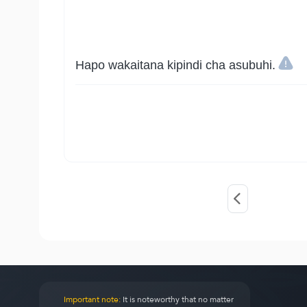
Hapo wakaitana kipindi cha asubuhi.
Important note:
It is noteworthy that no matter