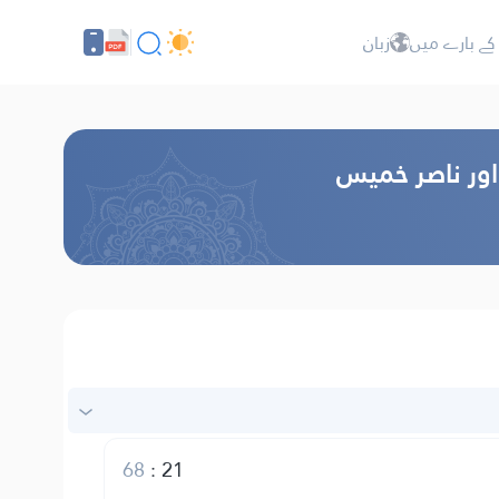
کے بارے میں
زبان
 اور ناصر خمیس
68
:
21