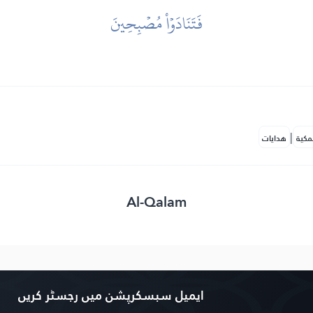
فَتَنَادَوۡاْ مُصۡبِحِينَ
|
مكية
هدايات
Al-Qalam
ایمیل سبسکرپشن میں رجسٹر کریں