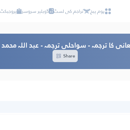
ہوم پیج
تراجم کی لسٹ
ڈویلپر سروسز
پروجیکٹ 
انی کا ترجمہ - سواحلی ترجمہ - عبد اللہ محمد
Share